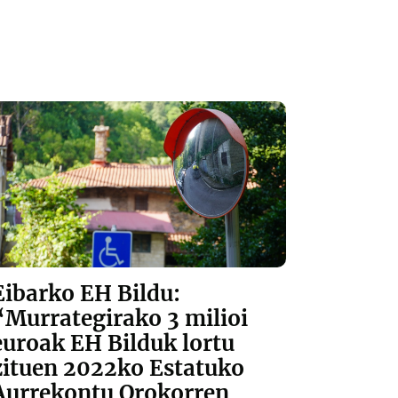
Eibarko EH Bildu:
“Murrategirako 3 milioi
euroak EH Bilduk lortu
zituen 2022ko Estatuko
Aurrekontu Orokorren