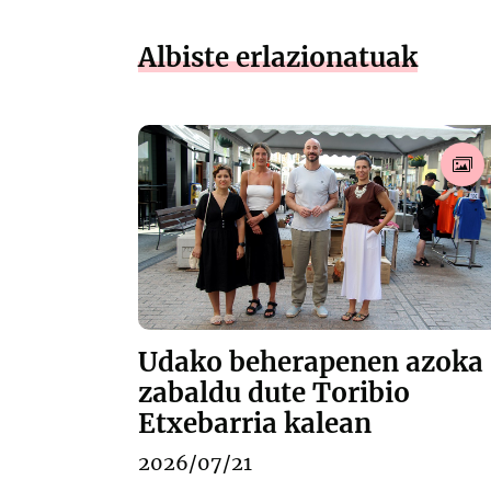
Albiste erlazionatuak
Udako beherapenen azoka
zabaldu dute Toribio
Etxebarria kalean
2026/07/21