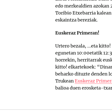
edo merkealdien azokan 2
Toribio Etxebarria kalean
eskaintza bereziak.
Euskeraz Primeran!
Urtero bezala, ...eta kit
egunetan 10:00etatik 12:
horrekin, herritarrak eusk
kitto! elkartekoek: “Dina
beharko dituzte denden l
Trukean
Euskeraz Primer
balioa duen erosketa-txar