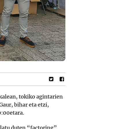
alean, tokiko agintarien
aur, bihar eta etzi,
0:00etara.
latu duten “factoring”