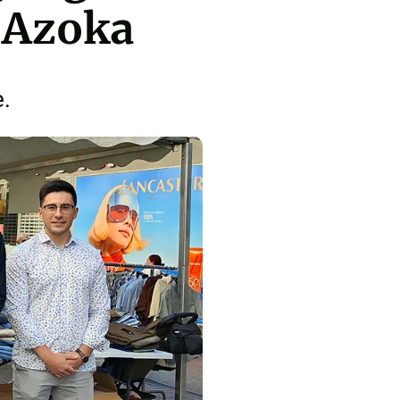
 Azoka
e.