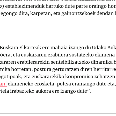
9 establezimenduk hartuko dute parte oraingo hon
 egongo dira, karpetan, eta gainontzekoek dendan 
to! Euskara Elkarteak ere mahaia izango du Udako Au
30era, eta euskararen erabilera sustatzeko ekimen
araren erabilerarekin sentsibilizatzeko dinamika ba
mika horretan, postura gerturatzen diren herritarr
ogotipoak, eta euskararekiko konpromiso zehatzen 
an!
ekimeneko erosketa-poltsa eramango dute eta,
tela irabazteko aukera ere izango dute”.