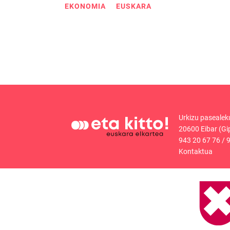
EKONOMIA
EUSKARA
Urkizu pasealek
20600 Eibar (Gi
943 20 67 76
/
9
Kontaktua