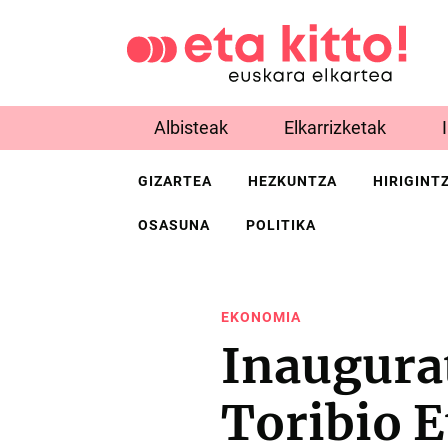
Albisteak
Elkarrizketak
GIZARTEA
HEZKUNTZA
HIRIGINT
OSASUNA
POLITIKA
EKONOMIA
Inaugura
Toribio E