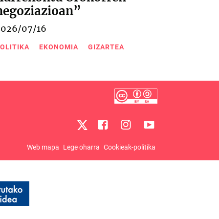
negoziazioan”
2026/07/16
OLITIKA
EKONOMIA
GIZARTEA
Web mapa
Lege oharra
Cookieak-politika