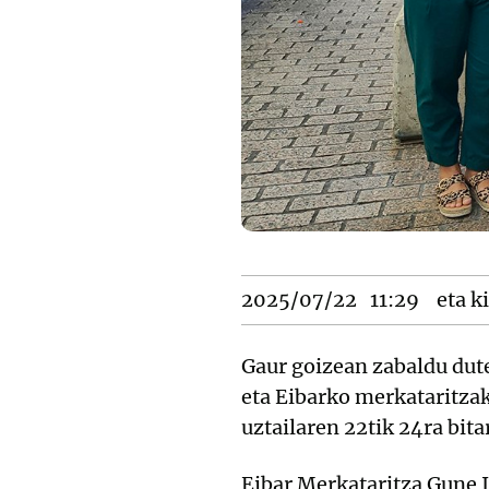
2025/07/22
11:29
eta ki
Gaur goizean zabaldu dut
eta Eibarko merkataritzak
uztailaren 22tik 24ra bit
Eibar Merkataritza Gune 