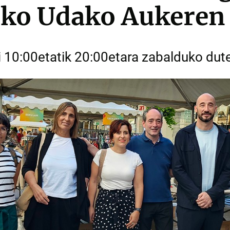
rko Udako Aukeren
zi 10:00etatik 20:00etara zabalduko dut