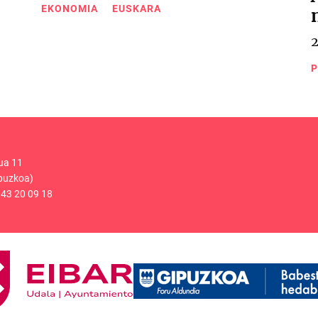
EKONOMIA
EUSKARA
P
ua 11
puzkoa)
43 20 09 18