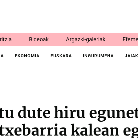
Iritzia
Bideoak
Argazki-galeriak
Efeme
ZA
EKONOMIA
EUSKARA
INGURUMENA
JAIA
tu dute hiru egune
txebarria kalean 