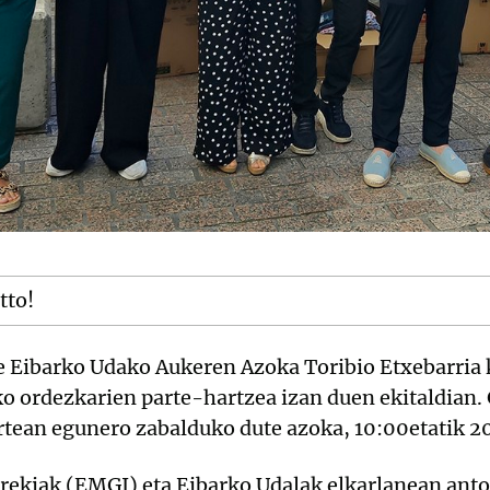
tto!
e Eibarko Udako Aukeren Azoka Toribio Etxebarria k
o ordezkarien parte-hartzea izan duen ekitaldian. G
artean egunero zabalduko dute azoka, 10:00etatik 2
Irekiak (EMGI) eta Eibarko Udalak elkarlanean anto