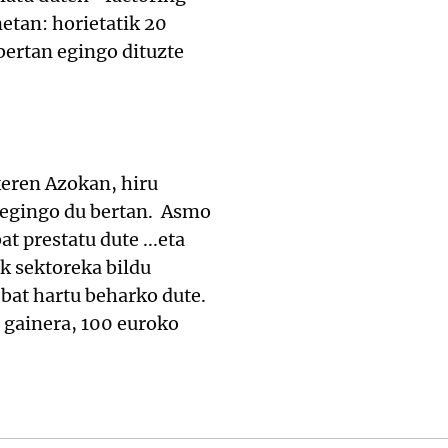
etan: horietatik 20
bertan egingo dituzte
keren Azokan, hiru
a egingo du bertan. Asmo
t prestatu dute ...eta
ek sektoreka bildu
bat hartu beharko dute.
 gainera, 100 euroko