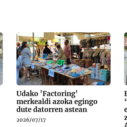
Udako 'Factoring'
merkealdi azoka egingo
dute datorren astean
2026/07/17