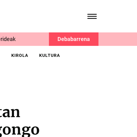
rideak
Debabarrena
K
KIROLA
KULTURA
tan
egongo