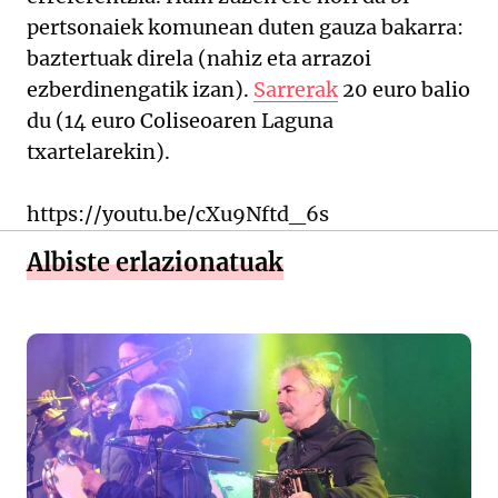
pertsonaiek komunean duten gauza bakarra:
baztertuak direla (nahiz eta arrazoi
ezberdinengatik izan).
Sarrerak
20 euro balio
du (14 euro Coliseoaren Laguna
txartelarekin).
https://youtu.be/cXu9Nftd_6s
Albiste erlazionatuak