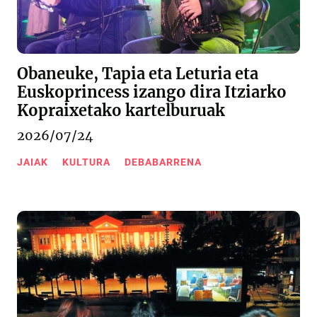
Obaneuke, Tapia eta Leturia eta
Euskoprincess izango dira Itziarko
Kopraixetako kartelburuak
2026/07/24
JAIAK
KULTURA
DEBABARRENA