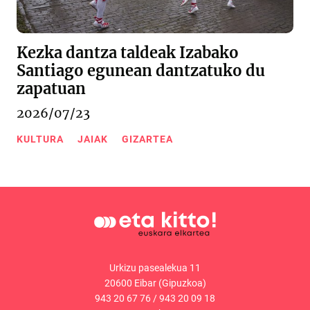
Kezka dantza taldeak Izabako
Santiago egunean dantzatuko du
zapatuan
2026/07/23
KULTURA
JAIAK
GIZARTEA
Urkizu pasealekua 11
20600 Eibar (Gipuzkoa)
943 20 67 76
/
943 20 09 18