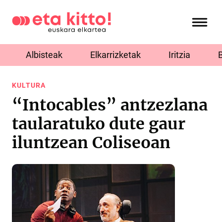
Albisteak
Elkarrizketak
Iritzia
KULTURA
“Intocables” antzezlana
taularatuko dute gaur
iluntzean Coliseoan