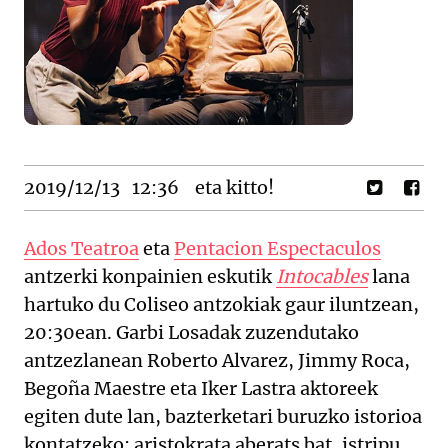
2019/12/13
12:36
eta kitto!
Ados Teatroa
eta
Pentacion Espectaculos
antzerki konpainien eskutik
Intocables
lana
hartuko du Coliseo antzokiak gaur iluntzean,
20:30ean. Garbi Losadak zuzendutako
antzezlanean Roberto Alvarez, Jimmy Roca,
Begoña Maestre eta Iker Lastra aktoreek
egiten dute lan, bazterketari buruzko istorioa
kontatzeko: aristokrata aberats bat, istripu