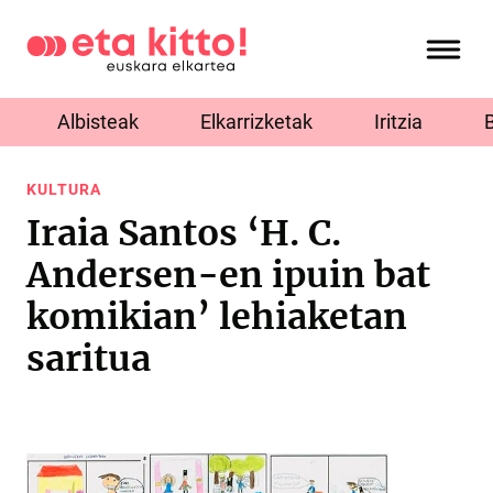
Albisteak
Elkarrizketak
Iritzia
KULTURA
Iraia Santos ‘H. C.
Andersen-en ipuin bat
komikian’ lehiaketan
saritua