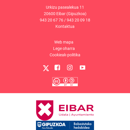
Urkizu pasealekua 11
20600 Eibar (Gipuzkoa)
943 20 67 76
/
943 20 09 18
Kontaktua
Web mapa
Lege oharra
Cookieak-politika