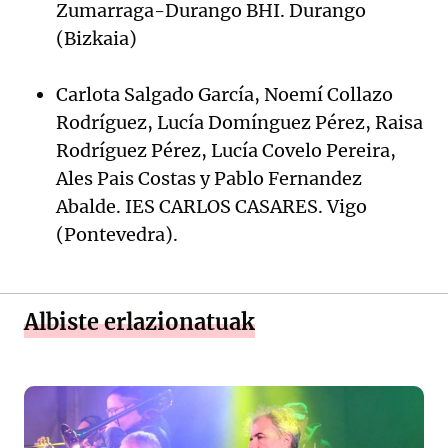
Zumarraga-Durango BHI. Durango
(Bizkaia)
Carlota Salgado García, Noemí Collazo
Rodríguez, Lucía Domínguez Pérez, Raisa
Rodríguez Pérez, Lucía Covelo Pereira,
Ales Pais Costas y Pablo Fernandez
Abalde. IES CARLOS CASARES. Vigo
(Pontevedra).
Albiste erlazionatuak