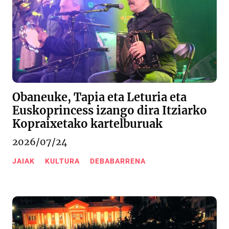
Obaneuke, Tapia eta Leturia eta
Euskoprincess izango dira Itziarko
Kopraixetako kartelburuak
2026/07/24
JAIAK
KULTURA
DEBABARRENA