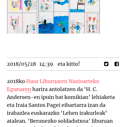
2018/05/28
14:39
eta kitto!
2018ko
Haur Liburuaren Nazioarteko
Egunaren
harira antolatzen da ‘H. C.
Andersen-en ipuin bat komikian’ lehiaketa
eta Iraia Santos Pagei eibartarra izan da
irabazlea euskarazko ‘Lehen irakurleak’
atalean. ‘Berunezko soldadutxoa’ liburuan