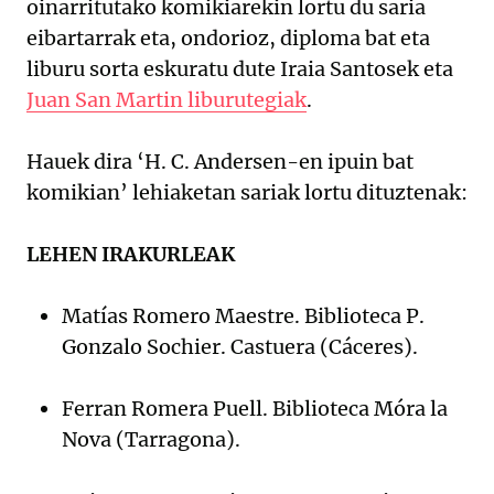
oinarritutako komikiarekin lortu du saria
eibartarrak eta, ondorioz, diploma bat eta
liburu sorta eskuratu dute Iraia Santosek eta
Juan San Martin liburutegiak
.
Hauek dira ‘H. C. Andersen-en ipuin bat
komikian’ lehiaketan sariak lortu dituztenak:
LEHEN IRAKURLEAK
Matías Romero Maestre. Biblioteca P.
Gonzalo Sochier. Castuera (Cáceres).
Ferran Romera Puell. Biblioteca Móra la
Nova (Tarragona).