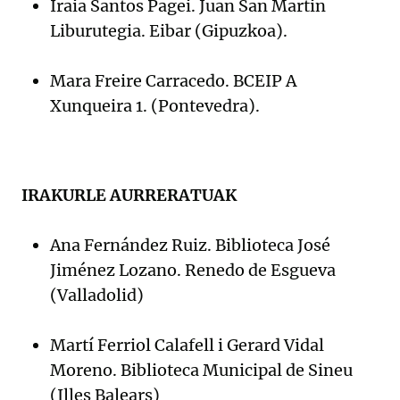
Iraia Santos Pagei. Juan San Martin
Liburutegia. Eibar (Gipuzkoa).
Mara Freire Carracedo. BCEIP A
Xunqueira 1. (Pontevedra).
IRAKURLE AURRERATUAK
Ana Fernández Ruiz. Biblioteca José
Jiménez Lozano. Renedo de Esgueva
(Valladolid)
Martí Ferriol Calafell i Gerard Vidal
Moreno. Biblioteca Municipal de Sineu
(Illes Balears)