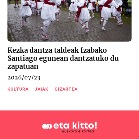
Kezka dantza taldeak Izabako
Santiago egunean dantzatuko du
zapatuan
2026/07/23
KULTURA
JAIAK
GIZARTEA