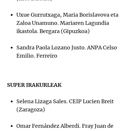
Uxue Gurrutxaga, Maria Borislavova eta
Zaloa Unamuno. Mariaren Lagundia
ikastola. Bergara (Gipuzkoa)
Sandra Paola Lozano Justo. ANPA Celso
Emilio. Ferreiro
SUPER IRAKURLEAK
Selena Lizaga Sales. CEIP Lucien Breit
(Zaragoza)
Omar Fernández Alberdi. Fray Juan de