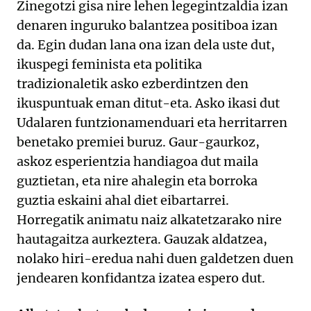
Zinegotzi gisa nire lehen legegintzaldia izan
denaren inguruko balantzea positiboa izan
da. Egin dudan lana ona izan dela uste dut,
ikuspegi feminista eta politika
tradizionaletik asko ezberdintzen den
ikuspuntuak eman ditut-eta. Asko ikasi dut
Udalaren funtzionamenduari eta herritarren
benetako premiei buruz. Gaur-gaurkoz,
askoz esperientzia handiagoa dut maila
guztietan, eta nire ahalegin eta borroka
guztia eskaini ahal diet eibartarrei.
Horregatik animatu naiz alkatetzarako nire
hautagaitza aurkeztera. Gauzak aldatzea,
nolako hiri-eredua nahi duen galdetzen duen
jendearen konfidantza izatea espero dut.