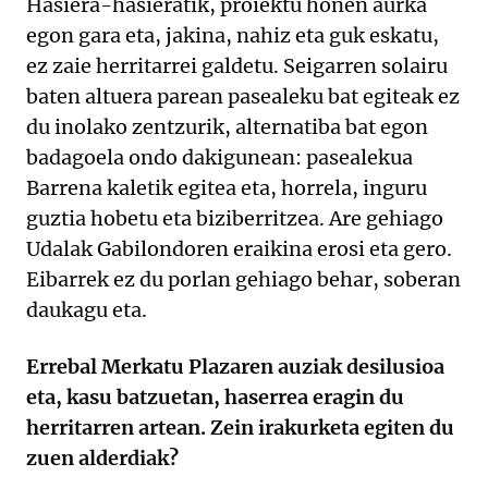
Hasiera-hasieratik, proiektu honen aurka
egon gara eta, jakina, nahiz eta guk eskatu,
ez zaie herritarrei galdetu. Seigarren solairu
baten altuera parean pasealeku bat egiteak ez
du inolako zentzurik, alternatiba bat egon
badagoela ondo dakigunean: pasealekua
Barrena kaletik egitea eta, horrela, inguru
guztia hobetu eta biziberritzea. Are gehiago
Udalak Gabilondoren eraikina erosi eta gero.
Eibarrek ez du porlan gehiago behar, soberan
daukagu eta.
Errebal Merkatu Plazaren auziak desilusioa
eta, kasu batzuetan, haserrea eragin du
herritarren artean. Zein irakurketa egiten du
zuen alderdiak?