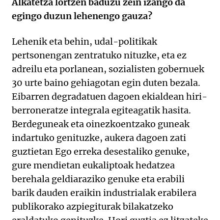
Alkatetza lortzen baduzu zein izango da
egingo duzun lehenengo gauza?
Lehenik eta behin, udal-politikak
pertsonengan zentratuko nituzke, eta ez
adreilu eta porlanean, sozialisten gobernuek
30 urte baino gehiagotan egin duten bezala.
Eibarren degradatuen dagoen ekialdean hiri-
berroneratze integrala egiteagatik hasita.
Berdeguneak eta oinezkoentzako guneak
indartuko genituzke, aukera dagoen zati
guztietan Ego erreka desestaliko genuke,
gure mendietan eukaliptoak hedatzea
berehala geldiaraziko genuke eta erabili
barik dauden eraikin industrialak erabilera
publikorako azpiegiturak bilakatzeko