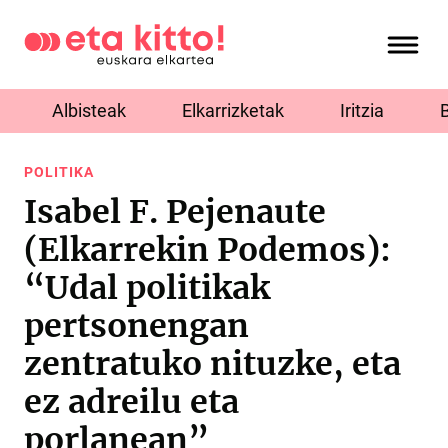
Albisteak
Elkarrizketak
Iritzia
POLITIKA
Isabel F. Pejenaute
(Elkarrekin Podemos):
“Udal politikak
pertsonengan
zentratuko nituzke, eta
ez adreilu eta
porlanean”