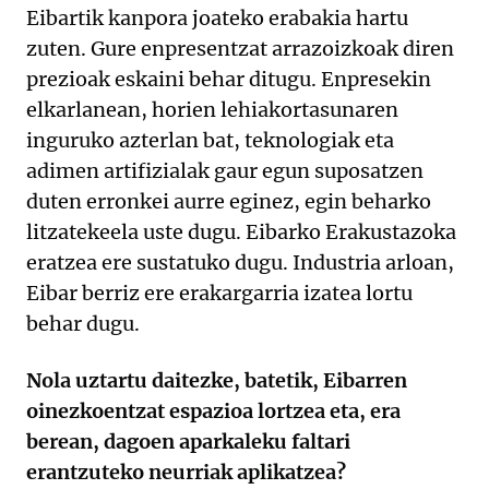
Eibartik kanpora joateko erabakia hartu
zuten. Gure enpresentzat arrazoizkoak diren
prezioak eskaini behar ditugu. Enpresekin
elkarlanean, horien lehiakortasunaren
inguruko azterlan bat, teknologiak eta
adimen artifizialak gaur egun suposatzen
duten erronkei aurre eginez, egin beharko
litzatekeela uste dugu. Eibarko Erakustazoka
eratzea ere sustatuko dugu. Industria arloan,
Eibar berriz ere erakargarria izatea lortu
behar dugu.
Nola uztartu daitezke, batetik, Eibarren
oinezkoentzat espazioa lortzea eta, era
berean, dagoen aparkaleku faltari
erantzuteko neurriak aplikatzea?