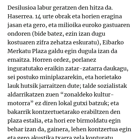
Desilusioa labur geratzen den hitza da.
Haserrea. 14 urte obrak eta horien eragina
jasan eta gero, eta milioika euroko gastuaren
ondoren (bide batez, ezin izan dugu
kostuaren zifra zehatza eskuratu), Eibarko
Merkatu Plaza galdu egin dugula izan da
emaitza. Horren ordez, porlanez
inguratutako eraikin zatar-zatarra daukagu,
sei postuko miniplazarekin, eta horietako
lauk hutsik jarraitzen dute; talde sozialistak
aldarrikatzen zuen “zonaldeko kultur-
motorra” ez diren lokal gutxi batzuk; eta
bakarrik kontzertuetarako erabiltzen den
plaza estalia, eta hori ere birmoldatu egin
behar izan da, gainera, lehen kontzertua egin
eta gero akustika txarra zela konturatu