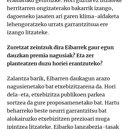
eraldatuko genituzke. Hori guztia ez litzateke
herritarren ongizaterako bakarrik izango,
dagoeneko jasaten ari garen klima-aldaketa
lehengoratzeko urrats garrantzitsua ere
izango litzateke.
Zuretzat zeintzuk dira Eibarrek gaur egun
dauzkan premia nagusiak? Eta zer
planteatzen duzu horiei erantzuteko?
Zalantza barik, Eibarren daukagun arazo
nagusienetako bat etxebizitzarena da. Hori
dela-eta, etxebizitza publikoen parkea
sortzea da gure proposamenetako bat. Hartu
beharreko beste neurri garrantzitsu bat
alokairuzko etxebizitzen prezioari muga
ipintzea litzateke. Eibarko langabezia-tasak