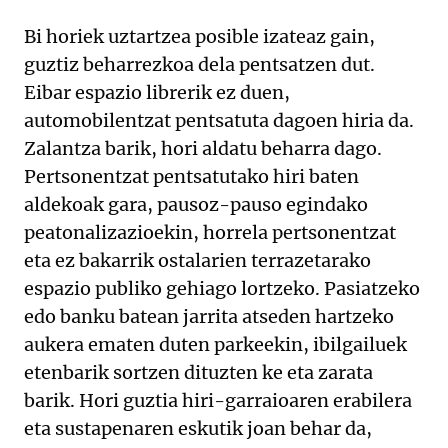
Bi horiek uztartzea posible izateaz gain,
guztiz beharrezkoa dela pentsatzen dut.
Eibar espazio librerik ez duen,
automobilentzat pentsatuta dagoen hiria da.
Zalantza barik, hori aldatu beharra dago.
Pertsonentzat pentsatutako hiri baten
aldekoak gara, pausoz-pauso egindako
peatonalizazioekin, horrela pertsonentzat
eta ez bakarrik ostalarien terrazetarako
espazio publiko gehiago lortzeko. Pasiatzeko
edo banku batean jarrita atseden hartzeko
aukera ematen duten parkeekin, ibilgailuek
etenbarik sortzen dituzten ke eta zarata
barik. Hori guztia hiri-garraioaren erabilera
eta sustapenaren eskutik joan behar da,