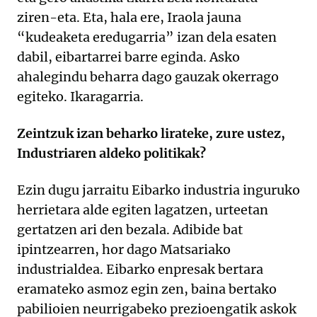
ziren-eta. Eta, hala ere, Iraola jauna
“kudeaketa eredugarria” izan dela esaten
dabil, eibartarrei barre eginda. Asko
ahalegindu beharra dago gauzak okerrago
egiteko. Ikaragarria.
Zeintzuk izan beharko lirateke, zure ustez,
Industriaren aldeko politikak?
Ezin dugu jarraitu Eibarko industria inguruko
herrietara alde egiten lagatzen, urteetan
gertatzen ari den bezala. Adibide bat
ipintzearren, hor dago Matsariako
industrialdea. Eibarko enpresak bertara
eramateko asmoz egin zen, baina bertako
pabilioien neurrigabeko prezioengatik askok