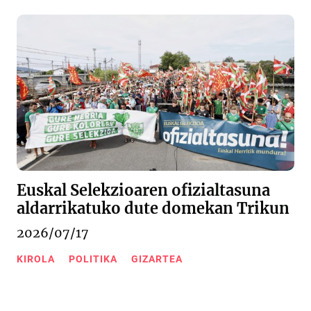
Euskal Selekzioaren ofizialtasuna
aldarrikatuko dute domekan Trikun
2026/07/17
KIROLA
POLITIKA
GIZARTEA