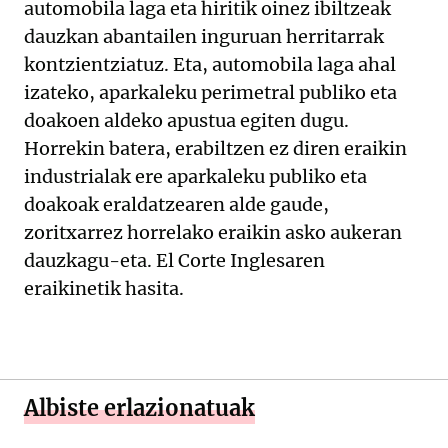
automobila laga eta hiritik oinez ibiltzeak
dauzkan abantailen inguruan herritarrak
kontzientziatuz. Eta, automobila laga ahal
izateko, aparkaleku perimetral publiko eta
doakoen aldeko apustua egiten dugu.
Horrekin batera, erabiltzen ez diren eraikin
industrialak ere aparkaleku publiko eta
doakoak eraldatzearen alde gaude,
zoritxarrez horrelako eraikin asko aukeran
dauzkagu-eta. El Corte Inglesaren
eraikinetik hasita.
Albiste erlazionatuak