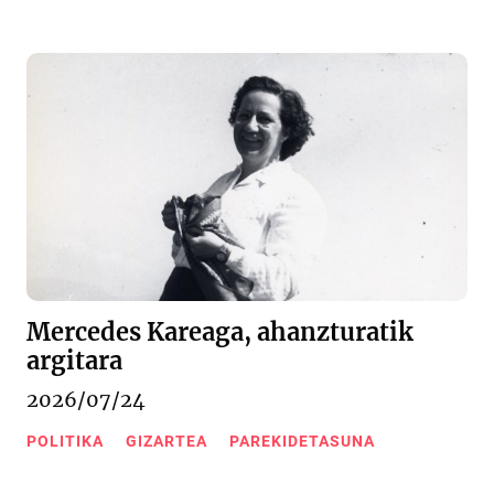
Mercedes Kareaga, ahanzturatik
argitara
2026/07/24
POLITIKA
GIZARTEA
PAREKIDETASUNA