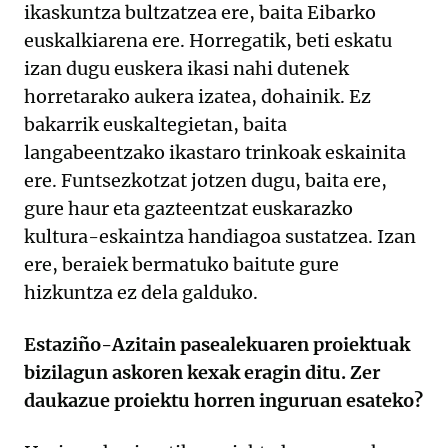
ikaskuntza bultzatzea ere, baita Eibarko
euskalkiarena ere. Horregatik, beti eskatu
izan dugu euskera ikasi nahi dutenek
horretarako aukera izatea, dohainik. Ez
bakarrik euskaltegietan, baita
langabeentzako ikastaro trinkoak eskainita
ere. Funtsezkotzat jotzen dugu, baita ere,
gure haur eta gazteentzat euskarazko
kultura-eskaintza handiagoa sustatzea. Izan
ere, beraiek bermatuko baitute gure
hizkuntza ez dela galduko.
Estaziño-Azitain pasealekuaren proiektuak
bizilagun askoren kexak eragin ditu. Zer
daukazue proiektu horren inguruan esateko?