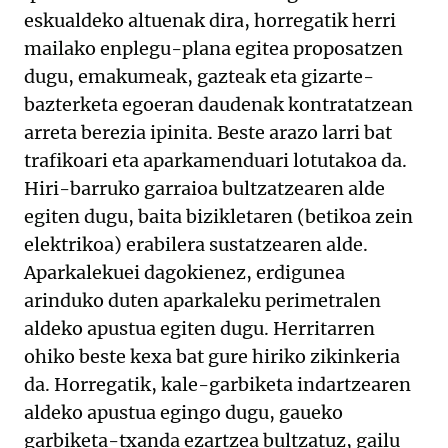
eskualdeko altuenak dira, horregatik herri
mailako enplegu-plana egitea proposatzen
dugu, emakumeak, gazteak eta gizarte-
bazterketa egoeran daudenak kontratatzean
arreta berezia ipinita. Beste arazo larri bat
trafikoari eta aparkamenduari lotutakoa da.
Hiri-barruko garraioa bultzatzearen alde
egiten dugu, baita bizikletaren (betikoa zein
elektrikoa) erabilera sustatzearen alde.
Aparkalekuei dagokienez, erdigunea
arinduko duten aparkaleku perimetralen
aldeko apustua egiten dugu. Herritarren
ohiko beste kexa bat gure hiriko zikinkeria
da. Horregatik, kale-garbiketa indartzearen
aldeko apustua egingo dugu, gaueko
garbiketa-txanda ezartzea bultzatuz, gailu