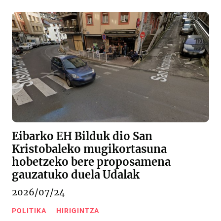
Eibarko EH Bilduk dio San
Kristobaleko mugikortasuna
hobetzeko bere proposamena
gauzatuko duela Udalak
2026/07/24
POLITIKA
HIRIGINTZA