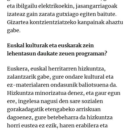
eta ibilgailu elektrikoekin, jasangarriagoak
izateaz gain zarata gutxiago egiten baitute.
Gizartea kontzientziatzeko kanpainak ahaztu
gabe.
Euskal kulturak eta euskarak zein
lehentasun daukate zeuen programan?
Euskera, euskal herritarren hizkuntza,
zalantzarik gabe, gure ondare kultural eta
ez-materialaren ondasunik baliotsuena da.
Hizkuntza minorizatua denez, eta gaur egun
ere, ingelesa nagusi den sare sozialen
gorakadagatik etengabeko arriskuan
dagoenez, gure betebeharra da hizkuntza
horri eustea ez ezik, haren erabilera eta