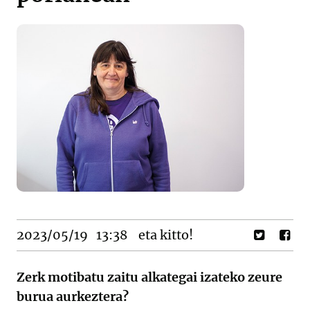
2023/05/19
13:38
eta kitto!
Zerk motibatu zaitu alkategai izateko zeure
burua aurkeztera?