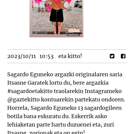
2023/10/11
10:53
eta kitto!
Sagardo Eguneko argazki originalaren saria
Itsasne Garatek lortu du, bere argazkia
#sagardoetakitto traolarekin Instagrameko
@gaztekitto kontuarekin partekatu ondoren.
Horrela, Sagardo Eguneko 13 sagardogileen
botila bana eskuratu du. Eskerrik asko
lehiaketan parte hartu duzuenei eta, zuri
Itsasne, zorionak eta on egin!