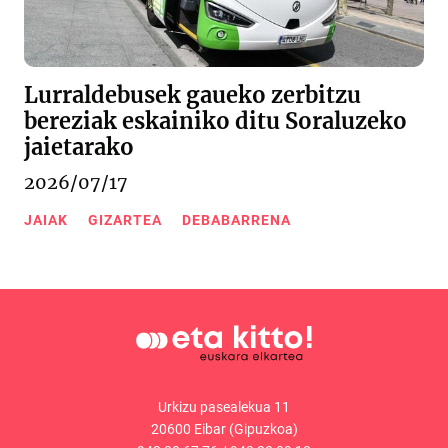
Lurraldebusek gaueko zerbitzu
bereziak eskainiko ditu Soraluzeko
jaietarako
2026/07/17
JAIAK
GIZARTEA
DEBABARRENA
Urkizu pasealekua 11
20600 Eibar (Gipuzkoa)