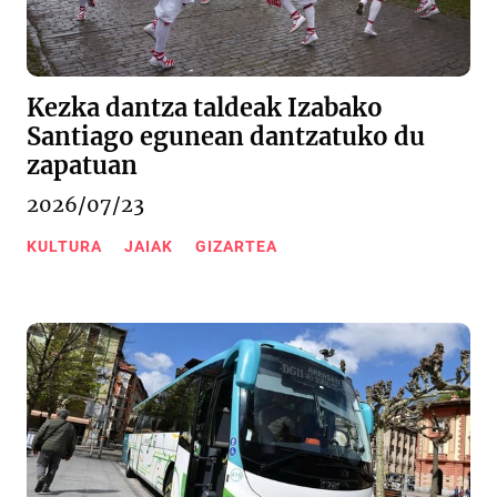
Kezka dantza taldeak Izabako
Santiago egunean dantzatuko du
zapatuan
2026/07/23
KULTURA
JAIAK
GIZARTEA