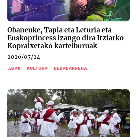
Obaneuke, Tapia eta Leturia eta
Euskoprincess izango dira Itziarko
Kopraixetako kartelburuak
2026/07/24
JAIAK
KULTURA
DEBABARRENA