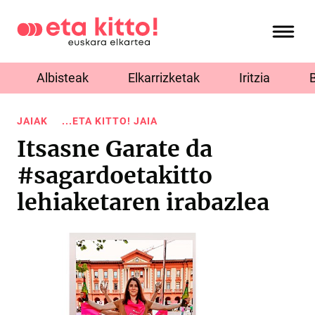
Albisteak
Elkarrizketak
Iritzia
JAIAK
...ETA KITTO! JAIA
Itsasne Garate da
#sagardoetakitto
lehiaketaren irabazlea