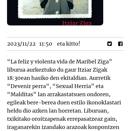
2023/11/22
11:50
eta kitto!
“La feliz y violenta vida de Maribel Ziga”
liburua aurkeztuko du gaur Itziar Zigak
18:30ean hasiko den ekitaldian. Aurretik
“Devenir perra”, “Sexual Herria” eta
“Malditas” lan arrakastatsuen ondoren,
egileak bere-berea duen estilo ikonoklastari
heldu dio azken lan horretan. Liburuan,
txikitako oroitzapenak errepasatzeaz gain,
iraganarekin izandako arazoak konpontzen