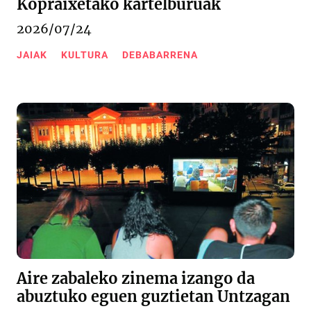
Kopraixetako kartelburuak
2026/07/24
JAIAK
KULTURA
DEBABARRENA
Aire zabaleko zinema izango da
abuztuko eguen guztietan Untzagan