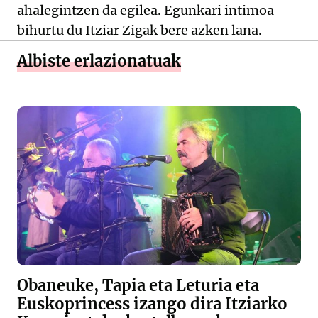
ahalegintzen da egilea. Egunkari intimoa
bihurtu du Itziar Zigak bere azken lana.
Albiste erlazionatuak
Obaneuke, Tapia eta Leturia eta
Euskoprincess izango dira Itziarko