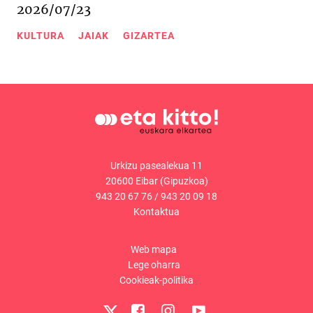
2026/07/23
KULTURA
JAIAK
GIZARTEA
Urkizu pasealekua 11
20600 Eibar (Gipuzkoa)
943 20 67 76
/
943 20 09 18
Kontaktua
Web mapa
Lege oharra
Cookieak-politika