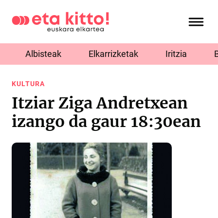
Albisteak
Elkarrizketak
Iritzia
KULTURA
Itziar Ziga Andretxean
izango da gaur 18:30ean