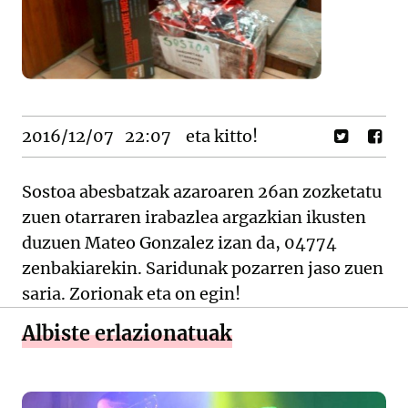
2016/12/07
22:07
eta kitto!
Sostoa abesbatzak azaroaren 26an zozketatu
zuen otarraren irabazlea argazkian ikusten
duzuen Mateo Gonzalez izan da, 04774
zenbakiarekin. Saridunak pozarren jaso zuen
saria. Zorionak eta on egin!
Albiste erlazionatuak