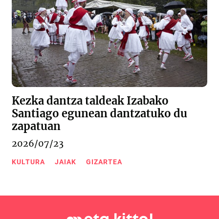
Kezka dantza taldeak Izabako
Santiago egunean dantzatuko du
zapatuan
2026/07/23
KULTURA
JAIAK
GIZARTEA