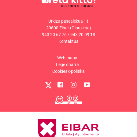
Urkizu pasealekua 11
20600 Eibar (Gipuzkoa)
943 20 67 76
/
943 20 09 18
Kontaktua
Web mapa
Lege oharra
Cookieak-politika