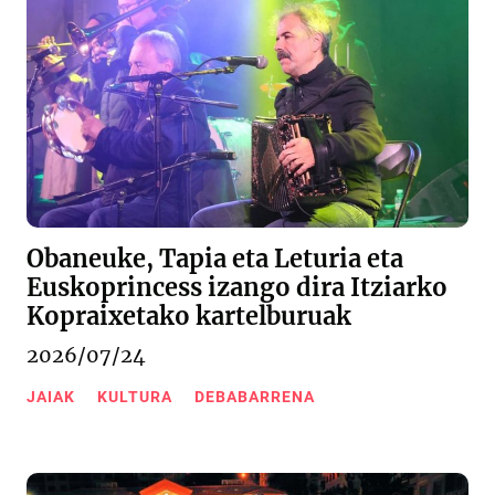
Obaneuke, Tapia eta Leturia eta
Euskoprincess izango dira Itziarko
Kopraixetako kartelburuak
2026/07/24
JAIAK
KULTURA
DEBABARRENA