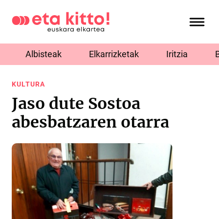
Albisteak
Elkarrizketak
Iritzia
KULTURA
Jaso dute Sostoa
abesbatzaren otarra