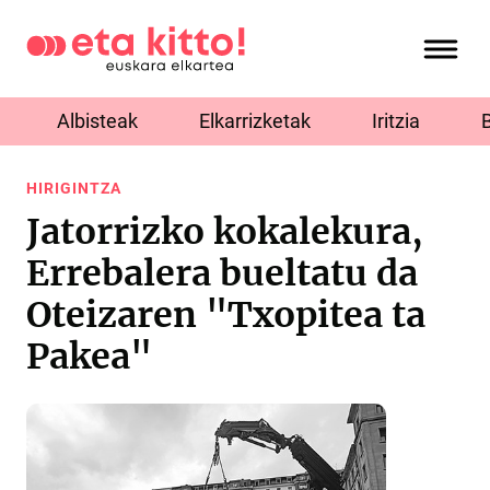
Albisteak
Elkarrizketak
Iritzia
HIRIGINTZA
Jatorrizko kokalekura,
Errebalera bueltatu da
Oteizaren "Txopitea ta
Pakea"