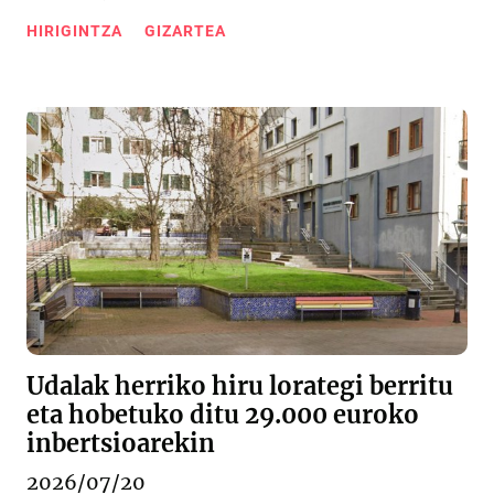
HIRIGINTZA
GIZARTEA
Udalak herriko hiru lorategi berritu
eta hobetuko ditu 29.000 euroko
inbertsioarekin
2026/07/20