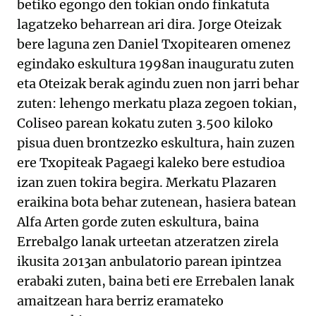
betiko egongo den tokian ondo finkatuta
lagatzeko beharrean ari dira. Jorge Oteizak
bere laguna zen Daniel Txopitearen omenez
egindako eskultura 1998an inauguratu zuten
eta Oteizak berak agindu zuen non jarri behar
zuten: lehengo merkatu plaza zegoen tokian,
Coliseo parean kokatu zuten 3.500 kiloko
pisua duen brontzezko eskultura, hain zuzen
ere Txopiteak Pagaegi kaleko bere estudioa
izan zuen tokira begira. Merkatu Plazaren
eraikina bota behar zutenean, hasiera batean
Alfa Arten gorde zuten eskultura, baina
Errebalgo lanak urteetan atzeratzen zirela
ikusita 2013an anbulatorio parean ipintzea
erabaki zuten, baina beti ere Errebalen lanak
amaitzean hara berriz eramateko