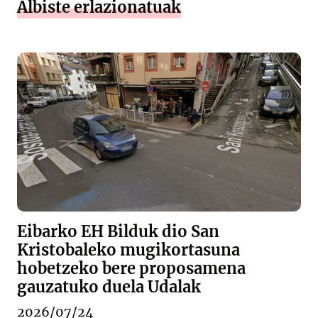
Albiste erlazionatuak
Eibarko EH Bilduk dio San
Kristobaleko mugikortasuna
hobetzeko bere proposamena
gauzatuko duela Udalak
2026/07/24