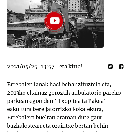
2021/05/25
13:57
eta kitto!
Errebalen lanak hasi behar zituztela eta,
2013ko ekainaz geroztik anbulatorio pareko
parkean egon den "Txopitea ta Pakea"
eskultura bere jatorrizko kokalekura,
Errebalera bueltan eraman dute gaur
bazkalostean eta oraintxe bertan behin-