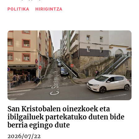
POLITIKA
HIRIGINTZA
San Kristobalen oinezkoek eta
ibilgailuek partekatuko duten bide
berria egingo dute
2026/07/22