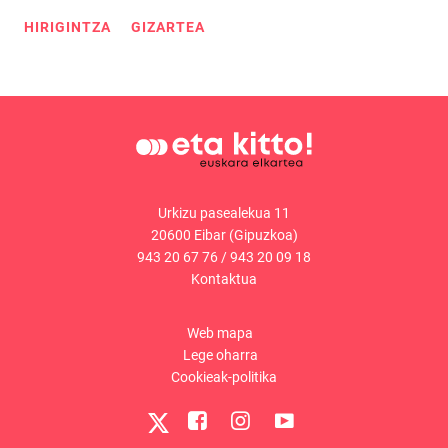
HIRIGINTZA
GIZARTEA
Urkizu pasealekua 11
20600 Eibar (Gipuzkoa)
943 20 67 76
/
943 20 09 18
Kontaktua
Web mapa
Lege oharra
Cookieak-politika