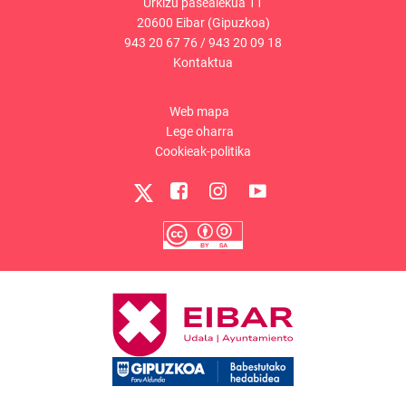
Urkizu pasealekua 11
20600 Eibar (Gipuzkoa)
943 20 67 76
/
943 20 09 18
Kontaktua
Web mapa
Lege oharra
Cookieak-politika