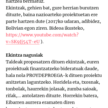
hartzea bermatuz.
Ekintzak, gehien bat, gure herrian burutzen
dituzte, baina nazioarteko proiektuetan ere
parte hartzen dute (2017ko udaran, adibidez,
Bolivian egon ziren. Bideoa ikusteko,
https://www.youtube.com/watch?
v=SK9Jj54T-eU
).
Ekintza nagusiak
Taldeak proposatzen dituen ekintzak, euren
proiektuak finantzatzeko bideratuak daude,
hala nola PROYDEPROEGA-k dituen proiektu
anitzetan laguntzeko. Horidela eta, txosnak,
tonbolak, haurrekin jolasak, zumba saioak,
rifak,... antolatzen dituzte. Horrekin batera,
Eibarren aurrera eramaten diren