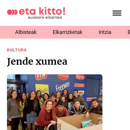
Albisteak
Elkarrizketak
Iritzia
KULTURA
Jende xumea