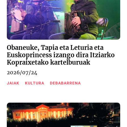
Obaneuke, Tapia eta Leturia eta
Euskoprincess izango dira Itziarko
Kopraixetako kartelburuak
2026/07/24
JAIAK
KULTURA
DEBABARRENA