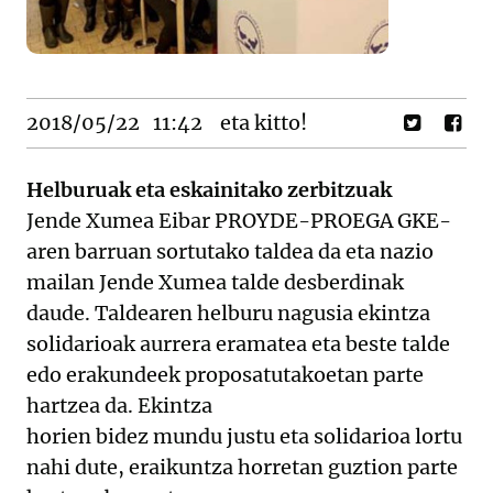
2018/05/22
11:42
eta kitto!
Helburuak eta eskainitako zerbitzuak
Jende Xumea Eibar PROYDE-PROEGA GKE-
aren barruan sortutako taldea da eta nazio
mailan Jende Xumea talde desberdinak
daude. Taldearen helburu nagusia ekintza
solidarioak aurrera eramatea eta beste talde
edo erakundeek proposatutakoetan parte
hartzea da. Ekintza
horien bidez mundu justu eta solidarioa lortu
nahi dute, eraikuntza horretan guztion parte