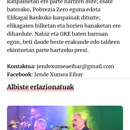
kanpainetan ere parte hartzen dute; esate
baterako, Pobrezia Zero eguna edota
Elikagai Bankuko kanpainak dituzte;
elikagaien bilketan eta horien banaketan ere
dihardute. Nahiz eta GKE baten barruan
egon, beti daude beste erakunde edo taldeen
ekintzetan parte hartzeko prest.
Kontaktua:
jendexumeaeibar@gmail.com
Facebook
: Jende Xumea Eibar
Albiste erlazionatuak