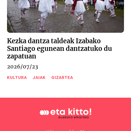
Kezka dantza taldeak Izabako
Santiago egunean dantzatuko du
zapatuan
2026/07/23
KULTURA
JAIAK
GIZARTEA