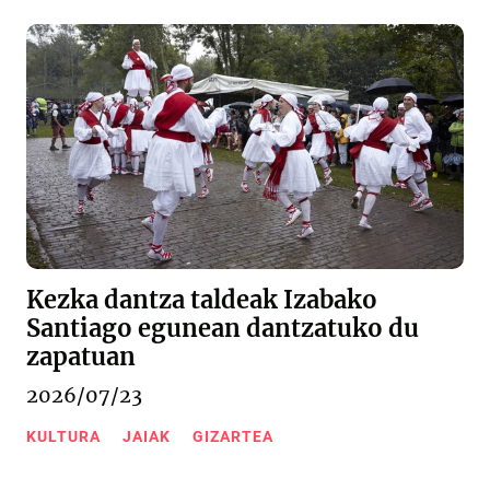
Kezka dantza taldeak Izabako
Santiago egunean dantzatuko du
zapatuan
2026/07/23
KULTURA
JAIAK
GIZARTEA