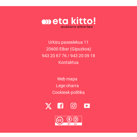
Urkizu pasealekua 11
20600 Eibar (Gipuzkoa)
943 20 67 76
/
943 20 09 18
Kontaktua
Web mapa
Lege oharra
Cookieak-politika