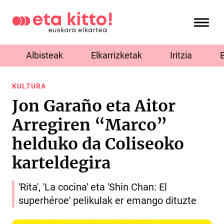
Albisteak
Elkarrizketak
Iritzia
KULTURA
Jon Garaño eta Aitor
Arregiren “Marco”
helduko da Coliseoko
karteldegira
'Rita', 'La cocina' eta 'Shin Chan: El
superhéroe' pelikulak er emango dituzte