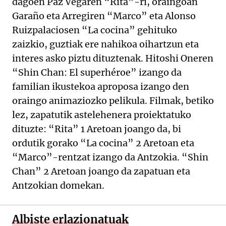
dagoen Paz Vegaren “Rita”-ri, oraingoan
Garaño eta Arregiren “Marco” eta Alonso
Ruizpalaciosen “La cocina” gehituko
zaizkio, guztiak ere nahikoa oihartzun eta
interes asko piztu dituztenak. Hitoshi Oneren
“Shin Chan: El superhéroe” izango da
familian ikustekoa aproposa izango den
oraingo animaziozko pelikula. Filmak, betiko
lez, zapatutik astelehenera proiektatuko
dituzte: “Rita” 1 Aretoan joango da, bi
ordutik gorako “La cocina” 2 Aretoan eta
“Marco”-rentzat izango da Antzokia. “Shin
Chan” 2 Aretoan joango da zapatuan eta
Antzokian domekan.
Albiste erlazionatuak