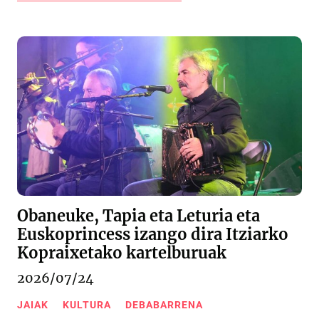
Obaneuke, Tapia eta Leturia eta
Euskoprincess izango dira Itziarko
Kopraixetako kartelburuak
2026/07/24
JAIAK
KULTURA
DEBABARRENA