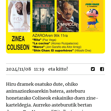
2024/11/08
11:19
eta kitto!
Hiru dramek osatuko dute, ohiko
animaziozkoarekin batera, asteburu
honetarako Coliseok eskainiko duen zine-
karteldegia. Aurreko asteburutik bertan