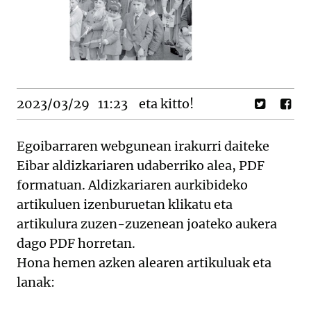
2023/03/29
11:23
eta kitto!
Egoibarraren webgunean irakurri daiteke
Eibar aldizkariaren udaberriko alea, PDF
formatuan. Aldizkariaren aurkibideko
artikuluen izenburuetan klikatu eta
artikulura zuzen-zuzenean joateko aukera
dago PDF horretan.
Hona hemen azken alearen artikuluak eta
lanak: