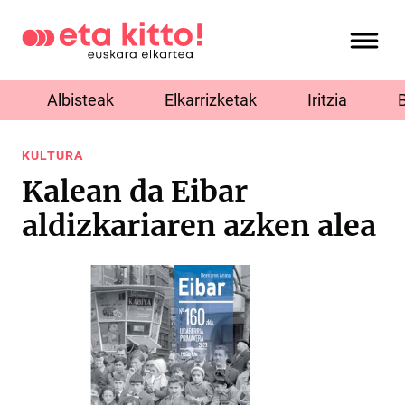
Albisteak
Elkarrizketak
Iritzia
KULTURA
Kalean da Eibar
aldizkariaren azken alea