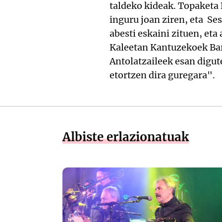
taldeko kideak. Topaketa
inguru joan ziren, eta Se
abesti eskaini zituen, eta
Kaleetan Kantuzekoek Bara
Antolatzaileek esan digut
etortzen dira guregara".
Albiste erlazionatuak