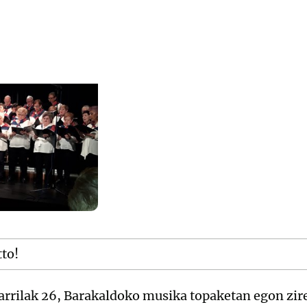
tto!
tarrilak 26, Barakaldoko musika topaketan egon zi