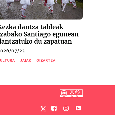
Kezka dantza taldeak
Izabako Santiago egunean
dantzatuko du zapatuan
2026/07/23
ULTURA
JAIAK
GIZARTEA