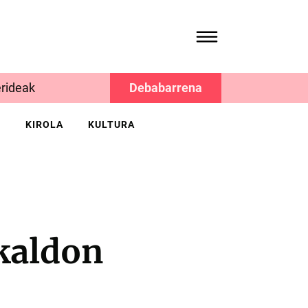
rideak
Debabarrena
K
KIROLA
KULTURA
kaldon