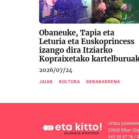
Obaneuke, Tapia eta
Leturia eta Euskoprincess
izango dira Itziarko
Kopraixetako kartelburua
2026/07/24
JAIAK
KULTURA
DEBABARRENA
Urkizu pasealek
20600 Eibar (Gi
943 20 67 76
/
9