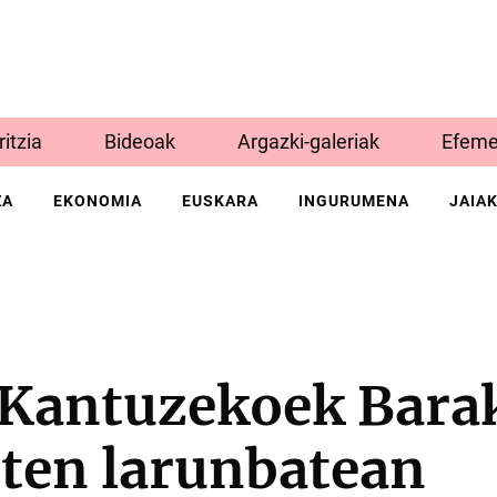
Iritzia
Bideoak
Argazki-galeriak
Efeme
ZA
EKONOMIA
EUSKARA
INGURUMENA
JAIA
 Kantuzekoek Bara
uten larunbatean