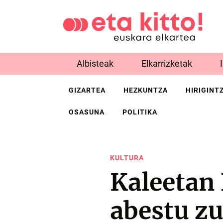
Albisteak
Elkarrizketak
GIZARTEA
HEZKUNTZA
HIRIGINT
OSASUNA
POLITIKA
KULTURA
Kaleetan
abestu z