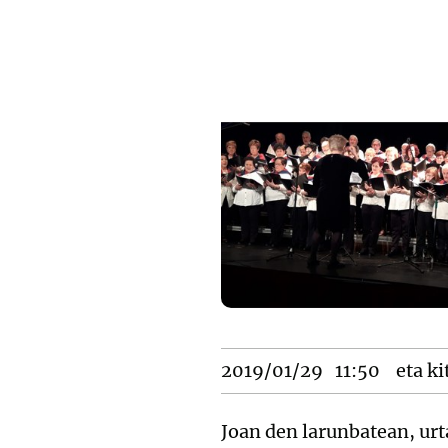
2019/01/29
11:50
eta ki
Joan den larunbatean, ur