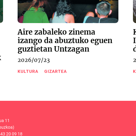
Aire zabaleko zinema
izango da abuztuko eguen
guztietan Untzagan
k
2026/07/23
KULTURA
GIZARTEA
K
ua 11
puzkoa)
43 20 09 18