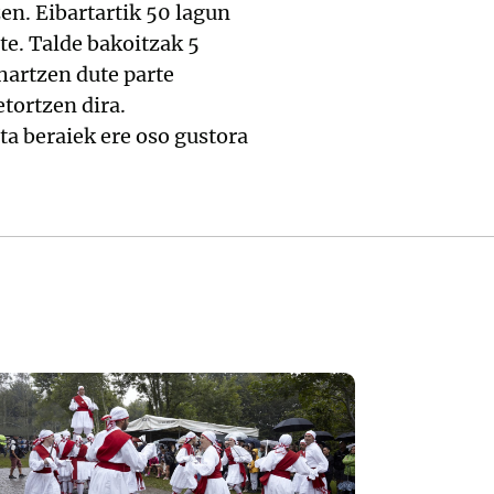
n. Eibartartik 50 lagun
te. Talde bakoitzak 5
 hartzen dute parte
tortzen dira.
ta beraiek ere oso gustora