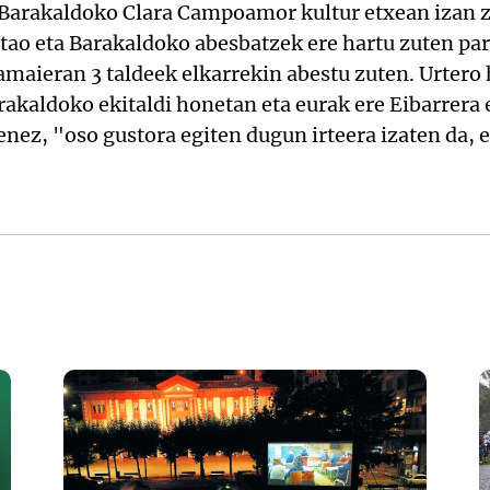
 Barakaldoko Clara Campoamor kultur etxean izan ze
stao eta Barakaldoko abesbatzek ere hartu zuten par
 amaieran 3 taldeek elkarrekin abestu zuten. Urtero
kaldoko ekitaldi honetan eta eurak ere Eibarrera e
enez, "oso gustora egiten dugun irteera izaten da, e