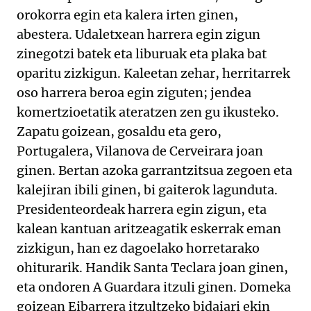
orokorra egin eta kalera irten ginen,
abestera. Udaletxean harrera egin zigun
zinegotzi batek eta liburuak eta plaka bat
oparitu zizkigun. Kaleetan zehar, herritarrek
oso harrera beroa egin ziguten; jendea
komertzioetatik ateratzen zen gu ikusteko.
Zapatu goizean, gosaldu eta gero,
Portugalera, Vilanova de Cerveirara joan
ginen. Bertan azoka garrantzitsua zegoen eta
kalejiran ibili ginen, bi gaiterok lagunduta.
Presidenteordeak harrera egin zigun, eta
kalean kantuan aritzeagatik eskerrak eman
zizkigun, han ez dagoelako horretarako
ohiturarik. Handik Santa Teclara joan ginen,
eta ondoren A Guardara itzuli ginen. Domeka
goizean Eibarrera itzultzeko bidaiari ekin