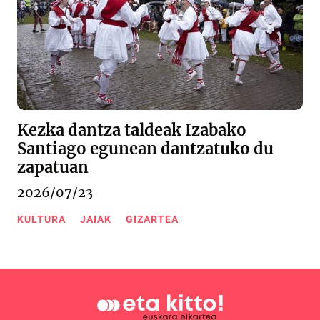
Kezka dantza taldeak Izabako
Santiago egunean dantzatuko du
zapatuan
2026/07/23
KULTURA
JAIAK
GIZARTEA