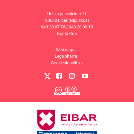
Urkizu pasealekua 11
20600 Eibar (Gipuzkoa)
943 20 67 76
/
943 20 09 18
Kontaktua
Web mapa
Lege oharra
Cookieak-politika