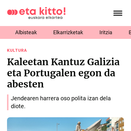
Albisteak
Elkarrizketak
Iritzia
KULTURA
Kaleetan Kantuz Galizia
eta Portugalen egon da
abesten
Jendearen harrera oso polita izan dela
diote.