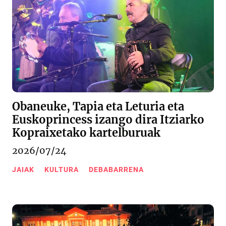
Obaneuke, Tapia eta Leturia eta
Euskoprincess izango dira Itziarko
Kopraixetako kartelburuak
2026/07/24
JAIAK
KULTURA
DEBABARRENA