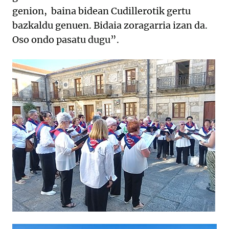
genion, baina bidean Cudillerotik gertu
bazkaldu genuen. Bidaia zoragarria izan da.
Oso ondo pasatu dugu”.