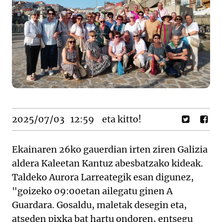
2025/07/03
12:59
eta kitto!
Ekainaren 26ko gauerdian irten ziren Galizia
aldera Kaleetan Kantuz abesbatzako kideak.
Taldeko Aurora Larreategik esan digunez,
"goizeko 09:00etan ailegatu ginen A
Guardara. Gosaldu, maletak desegin eta,
atseden pixka bat hartu ondoren, entsegu