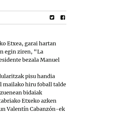
ko Etxea, garai hartan
 egin ziren, “La
residente bezala Manuel
dularitzak pisu handia
l mailako hiru foball talde
 zuenean bidaiak
atabriako Etxeko azken
egun Valentín Cabanzón-ek