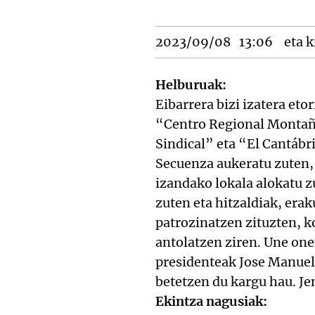
2023/09/08
13:06
eta k
Helburuak:
Eibarrera bizi izatera et
“Centro Regional Montañe
Sindical” eta “El Cantábr
Secuenza aukeratu zuten,
izandako lokala alokatu zu
zuten eta hitzaldiak, erak
patrozinatzen zituzten, k
antolatzen ziren. Une one
presidenteak Jose Manuel 
betetzen du kargu hau. Je
Ekintza nagusiak: