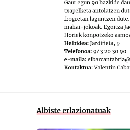
Gaur egun 90 bazkide daud
txapelketa antolatzen dute
frogretan laguntzen dute. 
mahai-jokoak. Egoitza Jad
Horiek konpotzeko asmoa
Helbidea:
Jardiñeta, 9
Telefonoa:
943 20 30 90
e-maila:
eibarcantabria
Kontaktua:
Valentín Caba
Albiste erlazionatuak