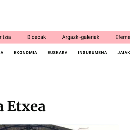
Iritzia
Bideoak
Argazki-galeriak
Efeme
ZA
EKONOMIA
EUSKARA
INGURUMENA
JAIA
a Etxea