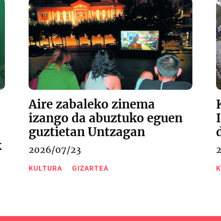
Aire zabaleko zinema
izango da abuztuko eguen
guztietan Untzagan
k
2026/07/23
KULTURA
GIZARTEA
K