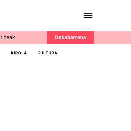
rideak
Debabarrena
K
KIROLA
KULTURA