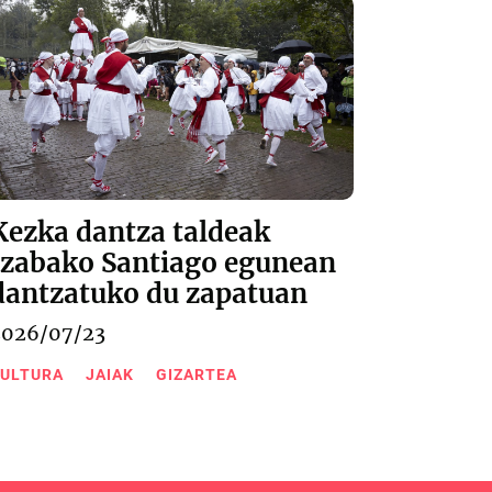
Kezka dantza taldeak
Izabako Santiago egunean
dantzatuko du zapatuan
2026/07/23
ULTURA
JAIAK
GIZARTEA