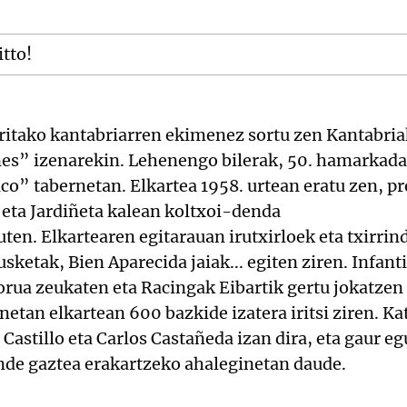
itto!
orritako kantabriarren ekimenez sortu zen Kantabria
s” izenarekin. Lehenengo bilerak, 50. hamarkadan
ico” tabernetan. Elkartea 1958. urtean eratu zen, p
 eta Jardiñeta kalean koltxoi-denda
ten. Elkartearen egitarauan irutxirloek eta txirrin
usketak, Bien Aparecida jaiak... egiten ziren. Infanti
orua zeukaten eta Racingak Eibartik gertu jokatzen
netan elkartean 600 bazkide izatera iritsi ziren. K
Castillo eta Carlos Castañeda izan dira, eta gaur 
nde gaztea erakartzeko ahaleginetan daude.