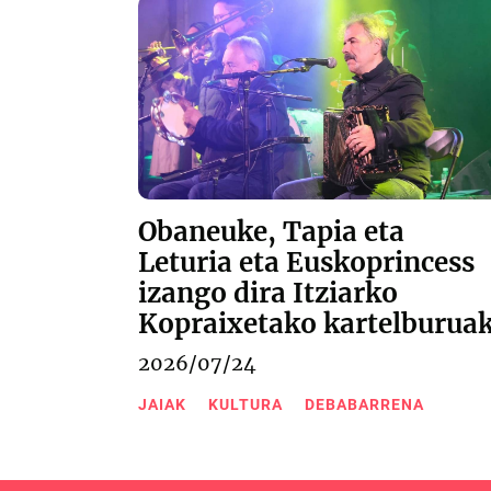
Obaneuke, Tapia eta
Leturia eta Euskoprincess
izango dira Itziarko
Kopraixetako kartelburua
2026/07/24
JAIAK
KULTURA
DEBABARRENA