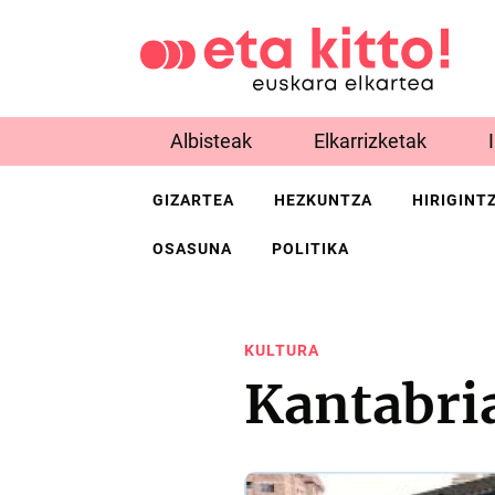
Albisteak
Elkarrizketak
GIZARTEA
HEZKUNTZA
HIRIGINT
OSASUNA
POLITIKA
KULTURA
Kantabri