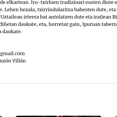
e elkartean. Iru-txirloen tradizioari eusten diote 
. Lehen bezala, txirrindularitza babesten dute, eta
Uztailean irteera bat antolatzen dute eta irailean B
iñetan daukate, eta, horretaz gain, Ipuruan tabern
 daukate.
@gmail.com
nzón Villán