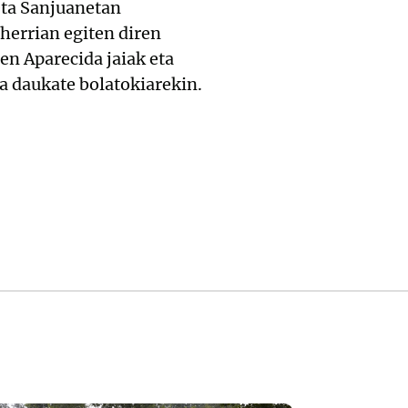
eta Sanjuanetan
 herrian egiten diren
ien Aparecida jaiak eta
a daukate bolatokiarekin.