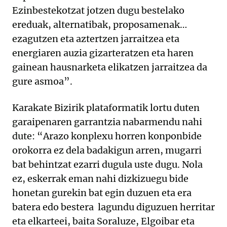
Ezinbestekotzat jotzen dugu bestelako
ereduak, alternatibak, proposamenak…
ezagutzen eta aztertzen jarraitzea eta
energiaren auzia gizarteratzen eta haren
gainean hausnarketa elikatzen jarraitzea da
gure asmoa”.
Karakate Bizirik plataformatik lortu duten
garaipenaren garrantzia nabarmendu nahi
dute: “Arazo konplexu horren konponbide
orokorra ez dela badakigun arren, mugarri
bat behintzat ezarri dugula uste dugu. Nola
ez, eskerrak eman nahi dizkizuegu bide
honetan gurekin bat egin duzuen eta era
batera edo bestera lagundu diguzuen herritar
eta elkarteei, baita Soraluze, Elgoibar eta