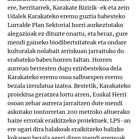
ere, herritarrek, Karakate Bizirik-ek eta zein
Udalek Karakateko eremu guztia babesteko
Lurralde Plan Sektorial horri aurkeztutako
alegazioak ez dituzte onartu, eta beraz, gure
mendi gaineko biodibertsitateak eta ondare
kulturalak nolabait arriskuan jarraituko du
erabateko babes horren faltan. Horren
aurrean berresten dugu ezinbestekoa dela
Karakateko eremu osoa salbuespen eremu
bezala izendatua izatea. Bestetik, Karakateko
proiektua geratzea lortu arren, Euskal Herri
osoan zehar aurrera jarraitzen dute mendi
askotako tontorretan 200 metroko altuerako
haize errotak eraikitzeko proiektuek. LPS-an
ere ugari dira halakoak eraikitzeko balizko
kokapen bezala ageri diren mendi eremuak,