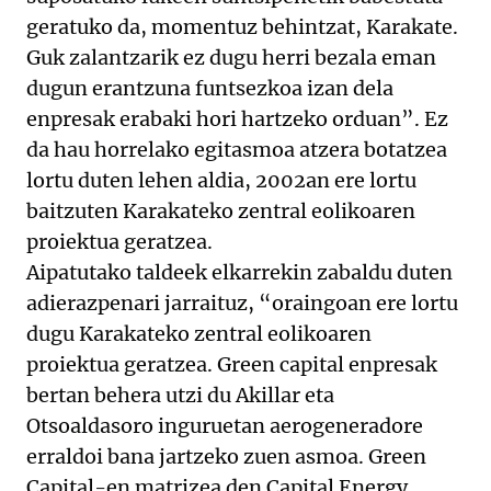
geratuko da, momentuz behintzat, Karakate.
Guk zalantzarik ez dugu herri bezala eman
dugun erantzuna funtsezkoa izan dela
enpresak erabaki hori hartzeko orduan”. Ez
da hau horrelako egitasmoa atzera botatzea
lortu duten lehen aldia, 2002an ere lortu
baitzuten Karakateko zentral eolikoaren
proiektua geratzea.
Aipatutako taldeek elkarrekin zabaldu duten
adierazpenari jarraituz, “oraingoan ere lortu
dugu Karakateko zentral eolikoaren
proiektua geratzea. Green capital enpresak
bertan behera utzi du Akillar eta
Otsoaldasoro inguruetan aerogeneradore
erraldoi bana jartzeko zuen asmoa. Green
Capital-en matrizea den Capital Energy