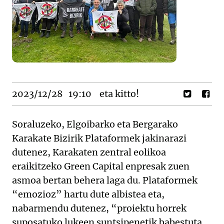
2023/12/28
19:10
eta kitto!
Soraluzeko, Elgoibarko eta Bergarako
Karakate Bizirik Plataformek jakinarazi
dutenez, Karakaten zentral eolikoa
eraikitzeko Green Capital enpresak zuen
asmoa bertan behera laga du. Plataformek
“emozioz” hartu dute albistea eta,
nabarmendu dutenez, “proiektu horrek
suposatuko lukeen suntsipenetik babestuta