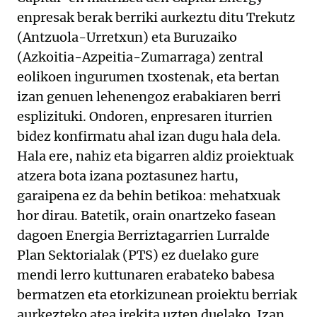
enpresak berak berriki aurkeztu ditu Trekutz
(Antzuola-Urretxun) eta Buruzaiko
(Azkoitia-Azpeitia-Zumarraga) zentral
eolikoen ingurumen txostenak, eta bertan
izan genuen lehenengoz erabakiaren berri
esplizituki. Ondoren, enpresaren iturrien
bidez konfirmatu ahal izan dugu hala dela.
Hala ere, nahiz eta bigarren aldiz proiektuak
atzera bota izana poztasunez hartu,
garaipena ez da behin betikoa: mehatxuak
hor dirau. Batetik, orain onartzeko fasean
dagoen Energia Berriztagarrien Lurralde
Plan Sektorialak (PTS) ez duelako gure
mendi lerro kuttunaren erabateko babesa
bermatzen eta etorkizunean proiektu berriak
aurkezteko atea irekita uzten duelako. Izan