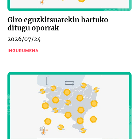
Giro eguzkitsuarekin hartuko
ditugu oporrak
2026/07/24
INGURUMENA