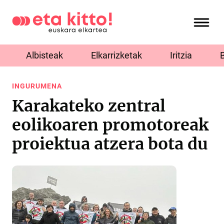
Albisteak
Elkarrizketak
Iritzia
INGURUMENA
Karakateko zentral
eolikoaren promotoreak
proiektua atzera bota du