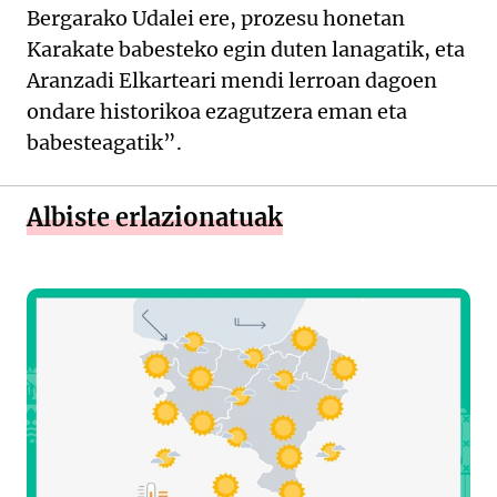
Bergarako Udalei ere, prozesu honetan
Karakate babesteko egin duten lanagatik, eta
Aranzadi Elkarteari mendi lerroan dagoen
ondare historikoa ezagutzera eman eta
babesteagatik”.
Albiste erlazionatuak