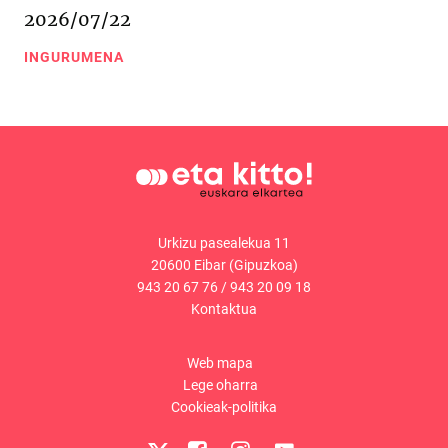
2026/07/22
INGURUMENA
Urkizu pasealekua 11
20600 Eibar (Gipuzkoa)
943 20 67 76
/
943 20 09 18
Kontaktua
Web mapa
Lege oharra
Cookieak-politika