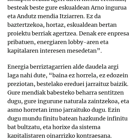
besteak beste gure eskualdean Arno ingurua
eta Andutz mendia Itziarren. Ez da
baztertzekoa, hortaz, eskualdean bertan
proiektu berriak agertzea. Denak ere enpresa
pribatuen, energiaren lobby-aren eta
kapitalaren interesen mesedetan”.
Energia berriztagarrien alde daudela argi
laga nahi dute, “baina ez horrela, ez edozein
preziotan, bestelako ereduei jarraituz baizik.
Gure mendiak babesteko beharra sentitzen
dugu, gure ingurune naturala zaintzekoa, eta
asmo horretan irmo jarraituko dugu. Ezin
dugu mundu finitu batean hazkunde infinitu
bat bultzatu, eta horixe da sistema
kapitalistaren oinarrizko kontraesana.