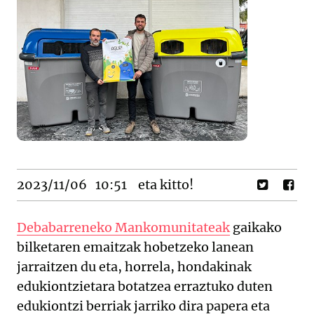
2023/11/06
10:51
eta kitto!
Debabarreneko Mankomunitateak
gaikako
bilketaren emaitzak hobetzeko lanean
jarraitzen du eta, horrela, hondakinak
edukiontzietara botatzea erraztuko duten
edukiontzi berriak jarriko dira papera eta