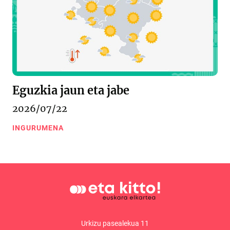
Eguzkia jaun eta jabe
2026/07/22
INGURUMENA
Urkizu pasealekua 11