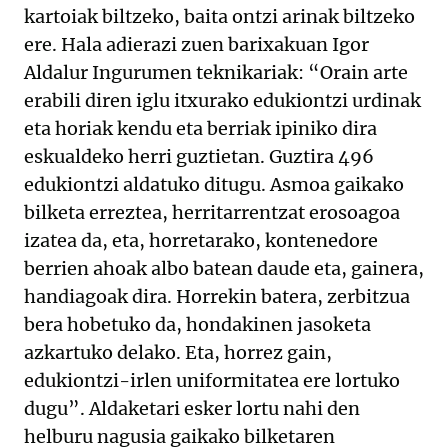
kartoiak biltzeko, baita ontzi arinak biltzeko
ere. Hala adierazi zuen barixakuan Igor
Aldalur Ingurumen teknikariak: “Orain arte
erabili diren iglu itxurako edukiontzi urdinak
eta horiak kendu eta berriak ipiniko dira
eskualdeko herri guztietan. Guztira 496
edukiontzi aldatuko ditugu. Asmoa gaikako
bilketa erreztea, herritarrentzat erosoagoa
izatea da, eta, horretarako, kontenedore
berrien ahoak albo batean daude eta, gainera,
handiagoak dira. Horrekin batera, zerbitzua
bera hobetuko da, hondakinen jasoketa
azkartuko delako. Eta, horrez gain,
edukiontzi-irlen uniformitatea ere lortuko
dugu”. Aldaketari esker lortu nahi den
helburu nagusia gaikako bilketaren