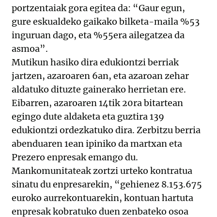
portzentaiak gora egitea da: “Gaur egun,
gure eskualdeko gaikako bilketa-maila %53
inguruan dago, eta %55era ailegatzea da
asmoa”.
Mutikun hasiko dira edukiontzi berriak
jartzen, azaroaren 6an, eta azaroan zehar
aldatuko dituzte gainerako herrietan ere.
Eibarren, azaroaren 14tik 20ra bitartean
egingo dute aldaketa eta guztira 139
edukiontzi ordezkatuko dira. Zerbitzu berria
abenduaren 1ean ipiniko da martxan eta
Prezero enpresak emango du.
Mankomunitateak zortzi urteko kontratua
sinatu du enpresarekin, “gehienez 8.153.675
euroko aurrekontuarekin, kontuan hartuta
enpresak kobratuko duen zenbateko osoa