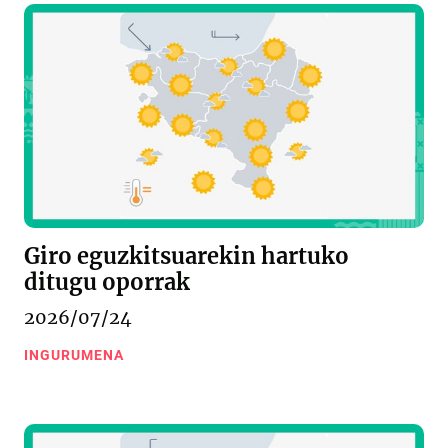
Giro eguzkitsuarekin hartuko
ditugu oporrak
2026/07/24
INGURUMENA