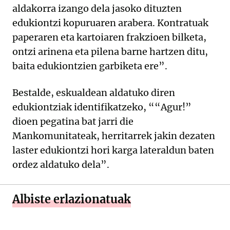
aldakorra izango dela jasoko dituzten
edukiontzi kopuruaren arabera. Kontratuak
paperaren eta kartoiaren frakzioen bilketa,
ontzi arinena eta pilena barne hartzen ditu,
baita edukiontzien garbiketa ere”.
Bestalde, eskualdean aldatuko diren
edukiontziak identifikatzeko, ““Agur!”
dioen pegatina bat jarri die
Mankomunitateak, herritarrek jakin dezaten
laster edukiontzi hori karga lateraldun baten
ordez aldatuko dela”.
Albiste erlazionatuak