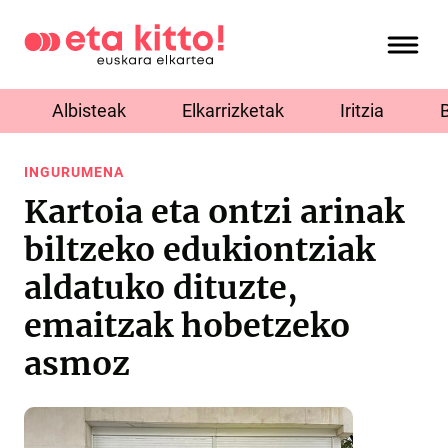
Albisteak
Elkarrizketak
Iritzia
INGURUMENA
Kartoia eta ontzi arinak
biltzeko edukiontziak
aldatuko dituzte,
emaitzak hobetzeko
asmoz