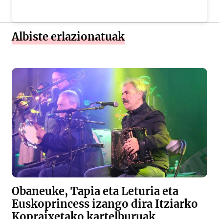
Albiste erlazionatuak
Obaneuke, Tapia eta Leturia eta
Euskoprincess izango dira Itziarko
Kopraixetako kartelburuak