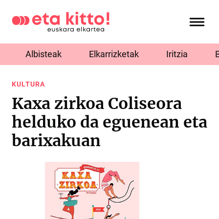
Albisteak
Elkarrizketak
Iritzia
KULTURA
Kaxa zirkoa Coliseora
helduko da eguenean eta
barixakuan