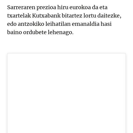
Sarreraren prezioa hiru eurokoa da eta
txartelak Kutxabank bitartez lortu daitezke,
edo antzokiko leihatilan emanaldia hasi
baino ordubete lehenago.