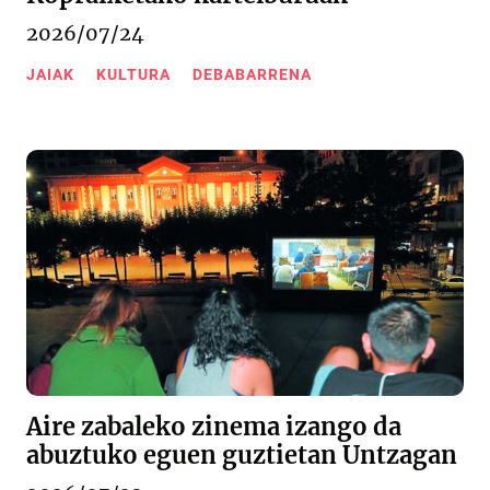
2026/07/24
JAIAK
KULTURA
DEBABARRENA
Aire zabaleko zinema izango da
abuztuko eguen guztietan Untzagan