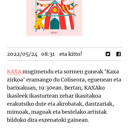
2022/05/24
08:31
eta kitto!
KAXA
mugimendu eta sormen guneak ‘Kaxa
zirkoa’ eramango du Coliseora, eguenean eta
barixakuan, 19:30ean. Bertan, KAXAko
ikasleek ikasturtean zehar ikasitakoa
erakutsiko dute eta akrobatak, dantzariak,
mimoak, magoak eta bestelako artistak
bilduko dira eszenatoki gainean.