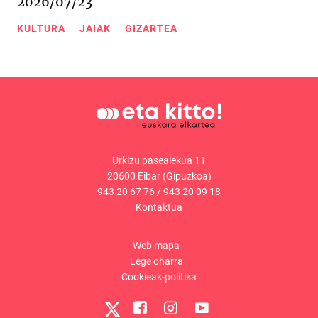
2026/07/23
KULTURA
JAIAK
GIZARTEA
Urkizu pasealekua 11
20600 Eibar (Gipuzkoa)
943 20 67 76
/
943 20 09 18
Kontaktua
Web mapa
Lege oharra
Cookieak-politika