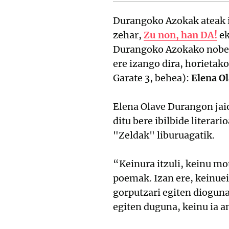
Durangoko Azokak ateak it
zehar,
Zu non, han DA!
ek
Durangoko Azokako nobed
ere izango dira, horieta
Garate 3, behea):
Elena O
Elena Olave Durangon jaio
ditu bere ibilbide literar
"Zeldak" liburuagatik.
“Keinura itzuli, keinu mo
poemak. Izan ere, keinue
gorputzari egiten diogun
egiten duguna, keinu ia 