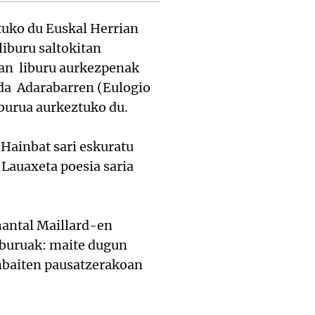
ituko du Euskal Herrian
liburu saltokitan
an liburu aurkezpenak
 da Adarabarren (Eulogio
burua aurkeztuko du.
 Hainbat sari eskuratu
o Lauaxeta poesia saria
Chantal Maillard-en
iburuak: maite dugun
onbaiten pausatzerakoan