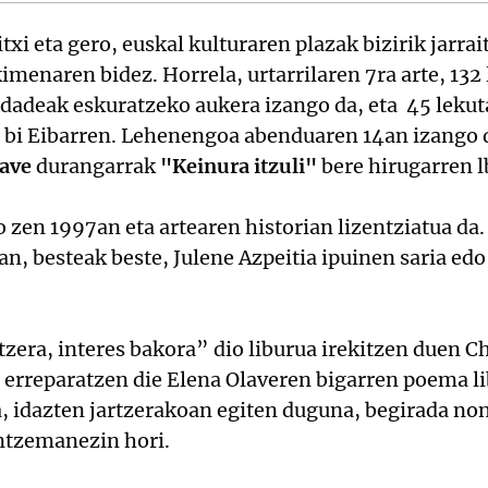
xi eta gero, euskal kulturaren plazak bizirik jarra
imenaren bidez. Horrela, urtarrilaren 7ra arte, 132 
adeak eskuratzeko aukera izango da, eta 45 lekut
ko bi Eibarren. Lehenengoa abenduaren 14an izango
lave
durangarrak
"Keinura itzuli"
bere hirugarren l
 zen 1997an eta artearen historian lizentziatua da.
ioan, besteak beste, Julene Azpeitia ipuinen saria ed
tzera, interes bakora” dio liburua irekitzen duen 
i erreparatzen die Elena Olaveren bigarren poema l
a, idazten jartzerakoan egiten duguna, begirada n
antzemanezin hori.