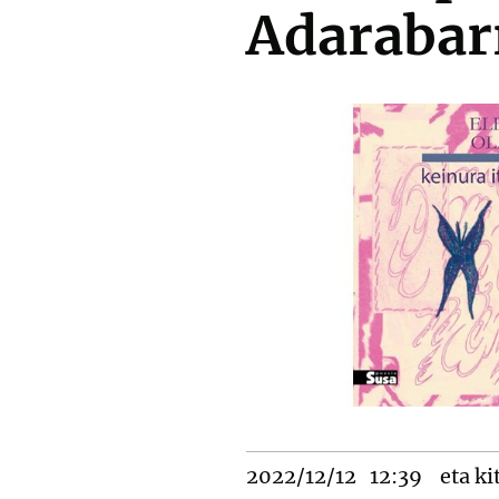
Adarabar
2022/12/12
12:39
eta ki