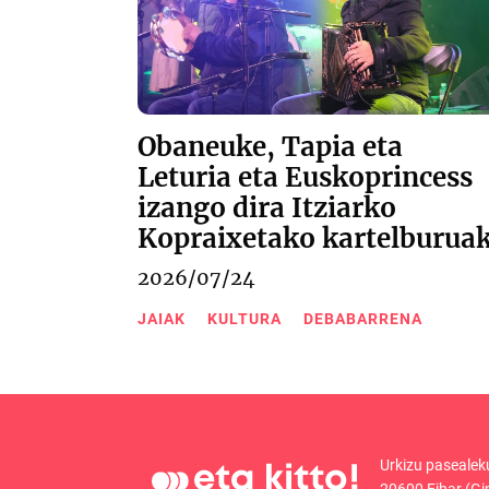
Obaneuke, Tapia eta
Leturia eta Euskoprincess
izango dira Itziarko
Kopraixetako kartelburua
2026/07/24
JAIAK
KULTURA
DEBABARRENA
Urkizu pasealek
20600 Eibar (Gi