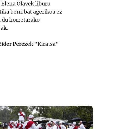
 Elena Olavek liburu
ika berri bat agerikoa ez
 du horretarako
rak.
Eider Perez
ek "Kiratsa"