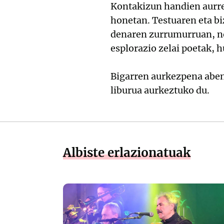
Kontakizun handien aurrea
honetan. Testuaren eta bi
denaren zurrumurruan, no
esplorazio zelai poetak, 
Bigarren aurkezpena aben
liburua aurkeztuko du.
Albiste erlazionatuak