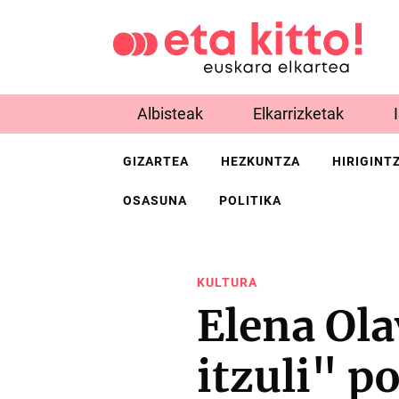
Albisteak
Elkarrizketak
GIZARTEA
HEZKUNTZA
HIRIGINT
OSASUNA
POLITIKA
KULTURA
Elena Ol
itzuli" p