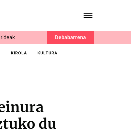
rideak
Debabarrena
K
KIROLA
KULTURA
einura
eztuko du