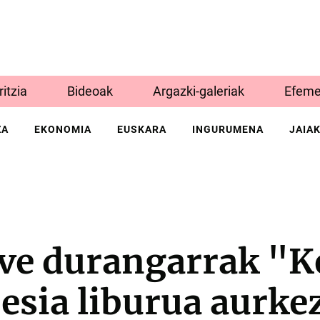
Iritzia
Bideoak
Argazki-galeriak
Efeme
ZA
EKONOMIA
EUSKARA
INGURUMENA
JAIA
ave durangarrak "K
oesia liburua aurk