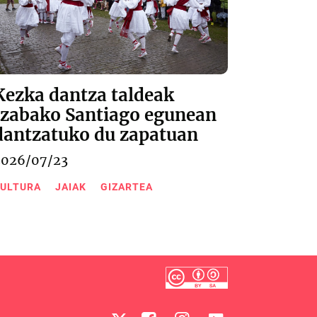
Kezka dantza taldeak
Izabako Santiago egunean
dantzatuko du zapatuan
2026/07/23
ULTURA
JAIAK
GIZARTEA