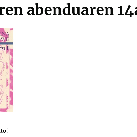
ren abenduaren 14
tto!