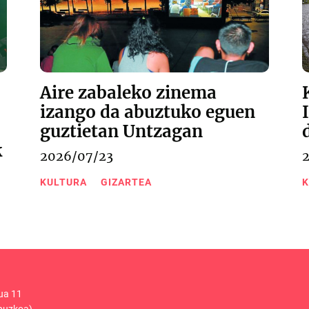
Aire zabaleko zinema
izango da abuztuko eguen
guztietan Untzagan
k
2026/07/23
KULTURA
GIZARTEA
K
ua 11
puzkoa)