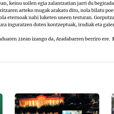
n, keinu soilen egia zalantzatian jarri du begirada
zitzaren arteko mugak arakatu ditu, nola bilatu poet
la eternoak nahi luketen uneen testuran. Gorputza
hura inguratzen duten kontzeptuak, irudiak eta gale
duaren 21ean izango da, Aradabarren berriro ere.