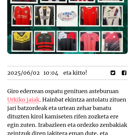
2025/06/02
10:04
eta kitto!
Giro ederrean ospatu genituen asteburuan
Urkiko jaiak
. Hainbat ekintza antolatu zituen
jari batzordeak eta urtean zehar banatu
dituzten kirol kamiseten rifen zozketa ere
egin zuten. Irabazleen eta ordezko zenbakiak
zeintzuk diren jakitera eman dute, eta