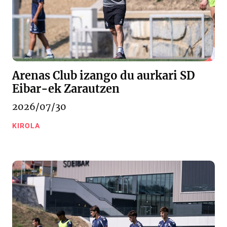
Arenas Club izango du aurkari SD
Eibar-ek Zarautzen
2026/07/30
KIROLA