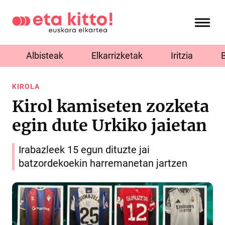
Albisteak
Elkarrizketak
Iritzia
KIROLA
Kirol kamiseten zozketa
egin dute Urkiko jaietan
Irabazleek 15 egun dituzte jai
batzordekoekin harremanetan jartzen