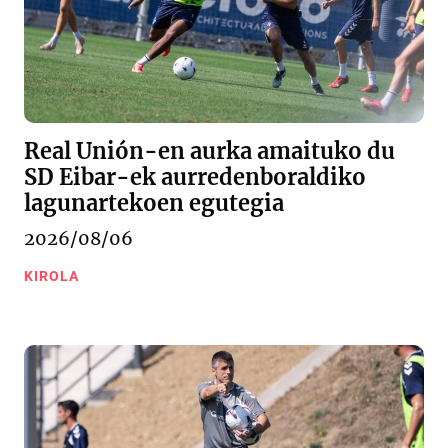
Real Unión-en aurka amaituko du
SD Eibar-ek aurredenboraldiko
lagunartekoen egutegia
2026/08/06
KIROLA