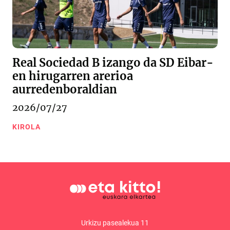
Real Sociedad B izango da SD Eibar-
en hirugarren arerioa
aurredenboraldian
2026/07/27
KIROLA
Urkizu pasealekua 11