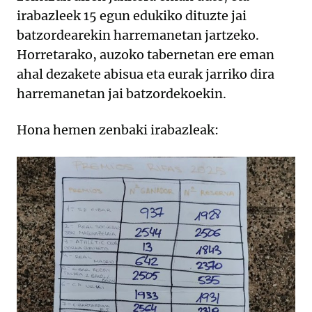
irabazleek 15 egun edukiko dituzte jai
batzordearekin harremanetan jartzeko.
Horretarako, auzoko tabernetan ere eman
ahal dezakete abisua eta eurak jarriko dira
harremanetan jai batzordekoekin.
Hona hemen zenbaki irabazleak: