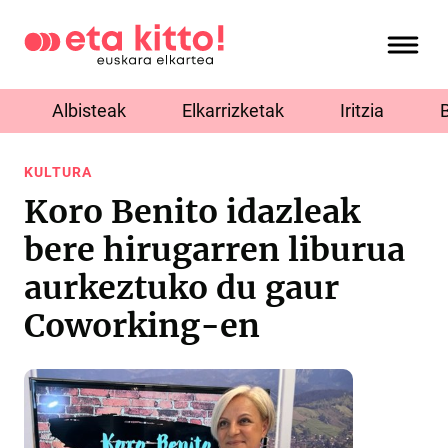
Albisteak
Elkarrizketak
Iritzia
KULTURA
Koro Benito idazleak
bere hirugarren liburua
aurkeztuko du gaur
Coworking-en