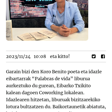
2023/11/24
10:08
eta kitto!
Garain bizi den Koro Benito poeta eta idazle
eibartarrak “Palabras de vida” liburua
aurkeztuko du gurean, Eibarko Txikito
kalean dagoen Coworking lokalean.
Idazlearen hitzetan, liburuak bizitzarekiko
lotura bultzatzen du. Baikortaunetik abiatuta,