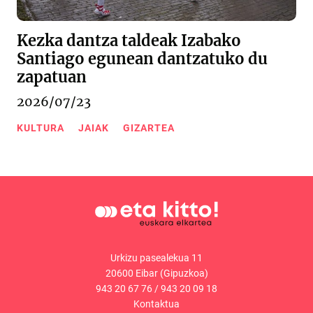
Kezka dantza taldeak Izabako
Santiago egunean dantzatuko du
zapatuan
2026/07/23
KULTURA
JAIAK
GIZARTEA
Urkizu pasealekua 11
20600 Eibar (Gipuzkoa)
943 20 67 76
/
943 20 09 18
Kontaktua