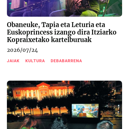
Obaneuke, Tapia eta Leturia eta
Euskoprincess izango dira Itziarko
Kopraixetako kartelburuak
2026/07/24
JAIAK
KULTURA
DEBABARRENA