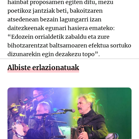
hainbat proposamen egiten ditu, mezu
poetikoz jantziak beti, bakoitzaren
atsedenean bezain lagungarri izan
daitezkeenak egunari hasiera emateko:
“Edozein orrialdetik zabaldu eta zure
bihotzarentzat baltsamoaren efektua sortuko
dizunarekin egin dezakezu topo”.
Albiste erlazionatuak