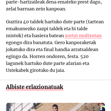
parte-hartzaileak dena emateko prest dago,
zelai barruan zein kanpoan.
Guztira 40 taldek hartuko dute parte (tartean
emakumezko zazpi taldek eta bi talde
mistok) eta hasiera batean
zortzi multzotan
egongo dira banatuta. Gero kanporaketak
jokatuko dira eta final handia arratsaldean
egingo da. Horren ondoren, festa. 520
lagunek hartuko dute parte afarian eta
Ustekabek girotuko du jaia.
Albiste erlazionatuak