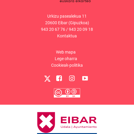
Urkizu pasealekua 11
20600 Eibar (Gipuzkoa)
943 20 67 76
/
943 20 09 18
Kontaktua
Web mapa
Lege oharra
Cookieak-politika