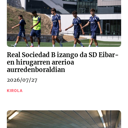
Real Sociedad B izango da SD Eibar-
en hirugarren arerioa
aurredenboraldian
2026/07/27
KIROLA