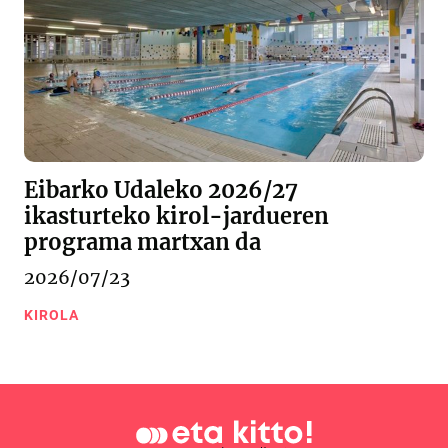
Eibarko Udaleko 2026/27
ikasturteko kirol-jardueren
programa martxan da
2026/07/23
KIROLA