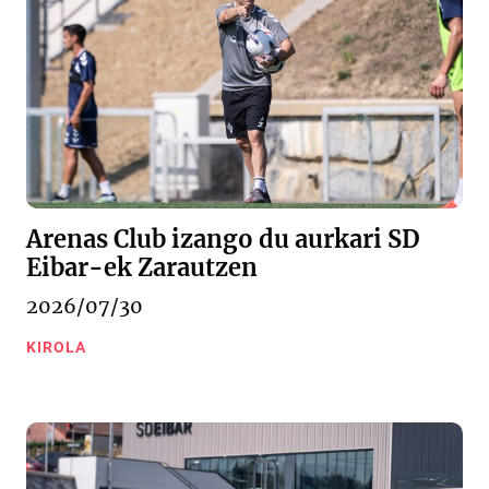
Arenas Club izango du aurkari SD
Eibar-ek Zarautzen
2026/07/30
KIROLA