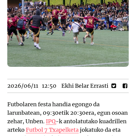
2026/06/11
12:50
Ekhi Belar Errasti
Futbolaren festa handia egongo da
larunbatean, 09:30etik 20:30era, egun osoan
zehar, Unben.
IPQ
-k antolatutako kuadrillen
arteko
Futbol 7 Txapelketa
jokatuko da eta