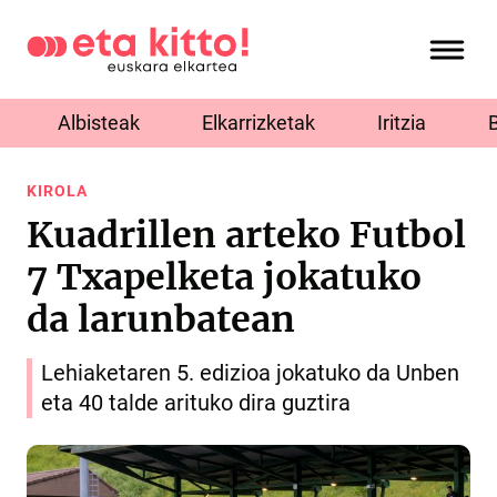
Albisteak
Elkarrizketak
Iritzia
KIROLA
Kuadrillen arteko Futbol
7 Txapelketa jokatuko
da larunbatean
Lehiaketaren 5. edizioa jokatuko da Unben
eta 40 talde arituko dira guztira