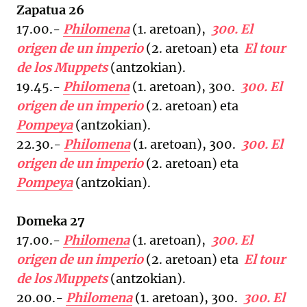
Zapatua 26
17.00.-
Philomena
(1. aretoan),
300. El
origen de un imperio
(2. aretoan) eta
El tour
de los Muppets
(antzokian).
19.45.-
Philomena
(1. aretoan), 300.
300. El
origen de un imperio
(2. aretoan) eta
Pompeya
(antzokian).
22.30.-
Philomena
(1. aretoan), 300.
300. El
origen de un imperio
(2. aretoan) eta
Pompeya
(antzokian).
Domeka 27
17.00.-
Philomena
(1. aretoan),
300. El
origen de un imperio
(2. aretoan) eta
El tour
de los Muppets
(antzokian).
20.00.-
Philomena
(1. aretoan), 300.
300. El