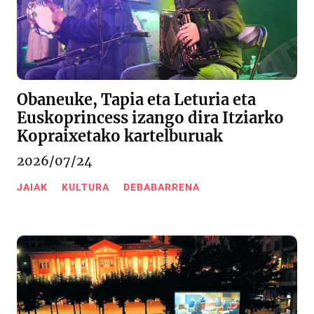
Obaneuke, Tapia eta Leturia eta
Euskoprincess izango dira Itziarko
Kopraixetako kartelburuak
2026/07/24
JAIAK
KULTURA
DEBABARRENA