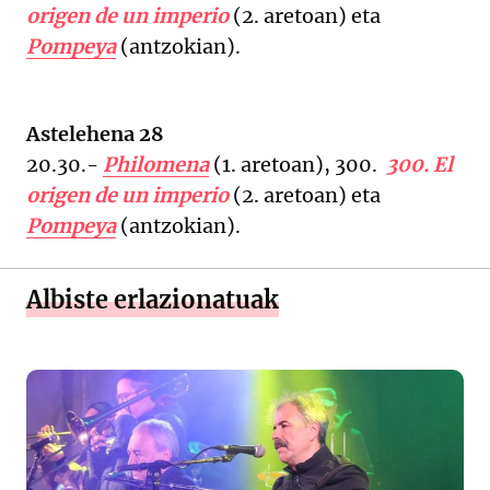
origen de un imperio
(2. aretoan) eta
Pompeya
(antzokian).
Astelehena 28
20.30.-
Philomena
(1. aretoan), 300.
300. El
origen de un imperio
(2. aretoan) eta
Pompeya
(antzokian).
Albiste erlazionatuak