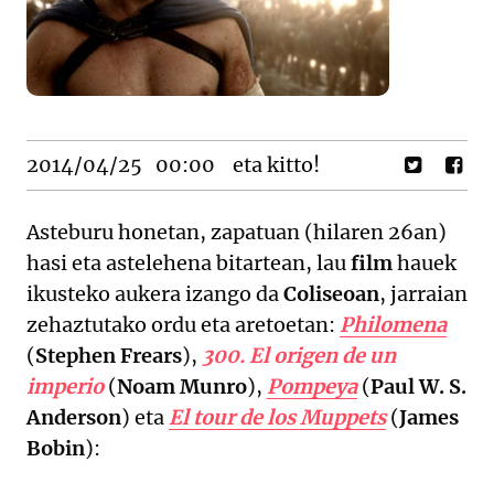
2014/04/25
00:00
eta kitto!
Asteburu honetan, zapatuan (hilaren 26an)
hasi eta astelehena bitartean, lau
film
hauek
ikusteko aukera izango da
Coliseoan
, jarraian
zehaztutako ordu eta aretoetan:
Philomena
(
Stephen Frears
),
300. El origen de un
imperio
(
Noam Munro
),
Pompeya
(
Paul W. S.
Anderson
) eta
El tour de los Muppets
(
James
Bobin
):