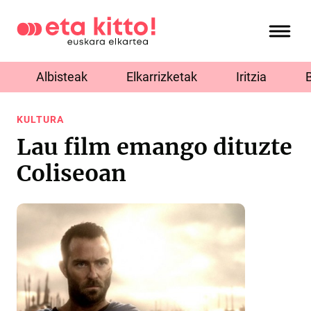
Albisteak
Elkarrizketak
Iritzia
KULTURA
Lau film emango dituzte
Coliseoan