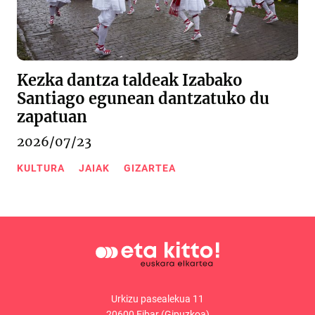
Kezka dantza taldeak Izabako
Santiago egunean dantzatuko du
zapatuan
2026/07/23
KULTURA
JAIAK
GIZARTEA
Urkizu pasealekua 11
20600 Eibar (Gipuzkoa)