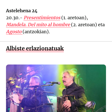
Astelehena 24
20.30.-
Presentimientos
(1. aretoan),
Mandela. Del mito al hombre
(2. aretoan) eta
Agosto
(antzokian).
Albiste erlazionatuak