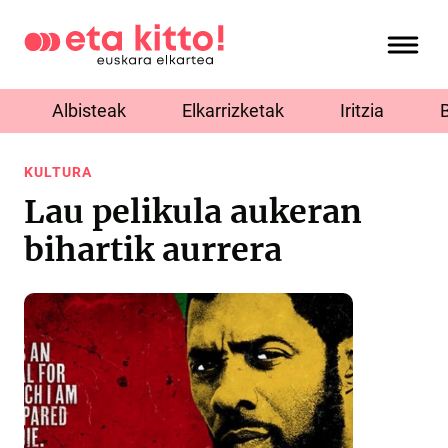
Albisteak
Elkarrizketak
Iritzia
KULTURA
Lau pelikula aukeran
bihartik aurrera