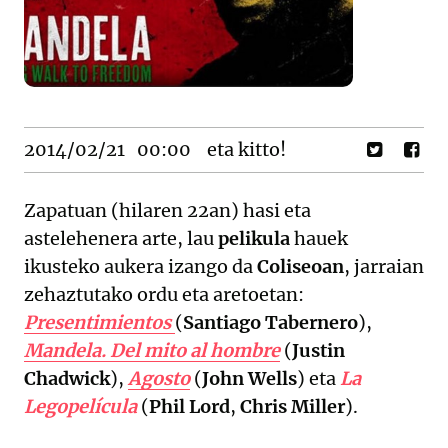
2014/02/21
00:00
eta kitto!
Zapatuan (hilaren 22an) hasi eta
astelehenera arte, lau
pelikula
hauek
ikusteko aukera izango da
Coliseoan
, jarraian
zehaztutako ordu eta aretoetan:
Presentimientos
(
Santiago Tabernero
),
Mandela. Del mito al hombre
(
Justin
Chadwick
),
Agosto
(
John Wells
) eta
La
Legopelícula
(
Phil Lord
,
Chris Miller
).