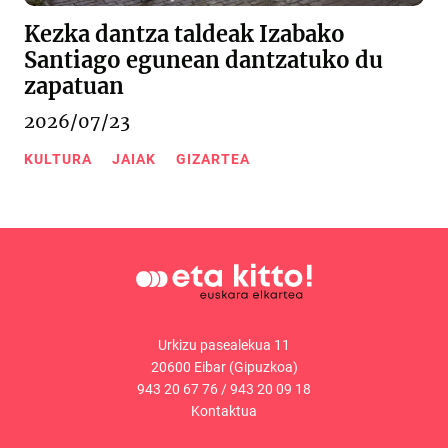
Kezka dantza taldeak Izabako
Santiago egunean dantzatuko du
zapatuan
2026/07/23
KULTURA
JAIAK
GIZARTEA
Urkizu pasealekua 11
20600 Eibar (Gipuzkoa)
943 20 67 76
/
943 20 09 18
Kontaktua