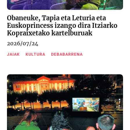
Obaneuke, Tapia eta Leturia eta
Euskoprincess izango dira Itziarko
Kopraixetako kartelburuak
2026/07/24
JAIAK
KULTURA
DEBABARRENA