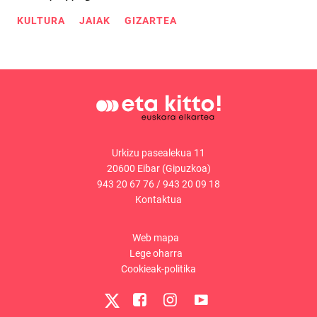
KULTURA
JAIAK
GIZARTEA
Urkizu pasealekua 11
20600 Eibar (Gipuzkoa)
943 20 67 76
/
943 20 09 18
Kontaktua
Web mapa
Lege oharra
Cookieak-politika