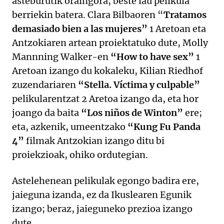
asteburutik oraingora, beste lau pelikula
berriekin batera. Clara Bilbaoren “
Tratamos
demasiado bien a las mujeres”
1 Aretoan eta
Antzokiaren artean proiektatuko dute, Molly
Mannning Walker-en
“How to have sex”
1
Aretoan izango du kokaleku, Kilian Riedhof
zuzendariaren
“Stella. Víctima y culpable”
pelikularentzat 2 Aretoa izango da, eta hor
joango da baita
“Los niños de Winton”
ere;
eta, azkenik, umeentzako
“Kung Fu Panda
4”
filmak Antzokian izango ditu bi
proiekzioak, ohiko ordutegian.
Astelehenean pelikulak egongo badira ere,
jaieguna izanda, ez da Ikuslearen Egunik
izango; beraz, jaieguneko prezioa izango
dute.