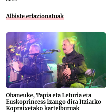
Albiste erlazionatuak
Obaneuke, Tapia eta Leturia eta
Euskoprincess izango dira Itziarko
Kopraixetako kartelburuak