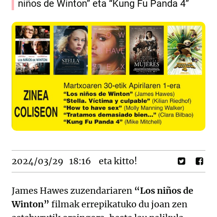
niños de Winton” eta “Kung Fu Panda 4”
2024/03/29
18:16
eta kitto!
James Hawes zuzendariaren
“Los niños de
Winton”
filmak errepikatuko du joan zen