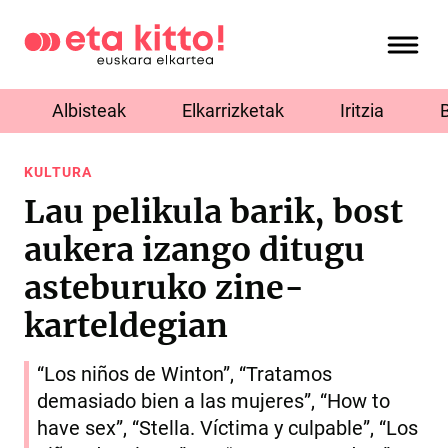
Albisteak
Elkarrizketak
Iritzia
KULTURA
Lau pelikula barik, bost
aukera izango ditugu
asteburuko zine-
karteldegian
“Los niños de Winton”, “Tratamos
demasiado bien a las mujeres”, “How to
have sex”, “Stella. Víctima y culpable”, “Los