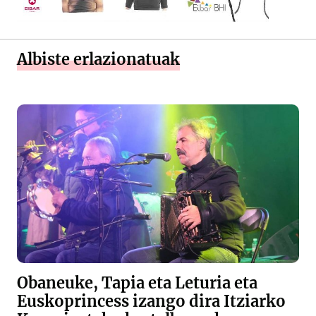
Albiste erlazionatuak
Obaneuke, Tapia eta Leturia eta
Euskoprincess izango dira Itziarko