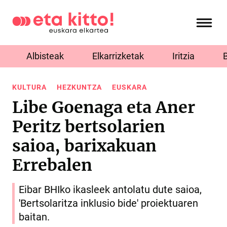
Albisteak
Elkarrizketak
Iritzia
KULTURA
HEZKUNTZA
EUSKARA
Libe Goenaga eta Aner
Peritz bertsolarien
saioa, barixakuan
Errebalen
Eibar BHIko ikasleek antolatu dute saioa,
'Bertsolaritza inklusio bide' proiektuaren
baitan.