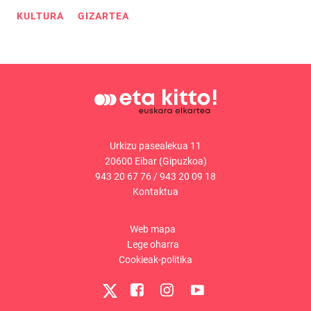
KULTURA
GIZARTEA
Urkizu pasealekua 11
20600 Eibar (Gipuzkoa)
943 20 67 76
/
943 20 09 18
Kontaktua
Web mapa
Lege oharra
Cookieak-politika