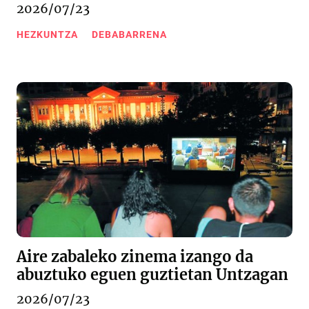
2026/07/23
HEZKUNTZA
DEBABARRENA
Aire zabaleko zinema izango da
abuztuko eguen guztietan Untzagan
2026/07/23