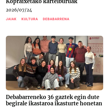
Kopraixetako kartelburuak
2026/07/24
JAIAK
KULTURA
DEBABARRENA
Debabarreneko 36 gaztek egin dute
begirale ikastaroa ikasturte honetan