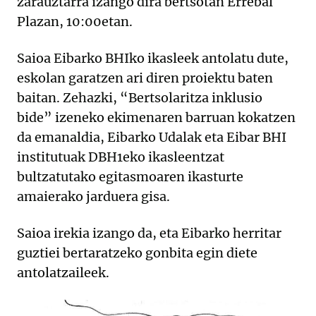
zarauztarra izango dira bertsotan Errebal
Plazan, 10:00etan.
Saioa Eibarko BHIko ikasleek antolatu dute,
eskolan garatzen ari diren proiektu baten
baitan. Zehazki, “Bertsolaritza inklusio
bide” izeneko ekimenaren barruan kokatzen
da emanaldia, Eibarko Udalak eta Eibar BHI
institutuak DBH1eko ikasleentzat
bultzatutako egitasmoaren ikasturte
amaierako jarduera gisa.
Saioa irekia izango da, eta Eibarko herritar
guztiei bertaratzeko gonbita egin diete
antolatzaileek.