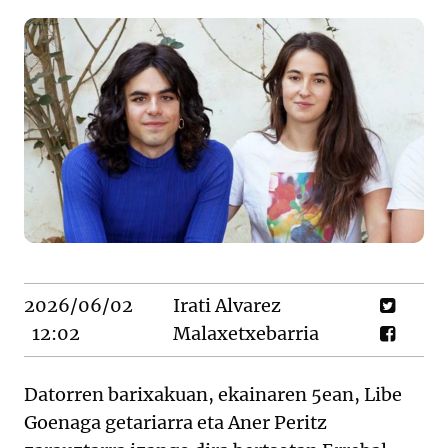
2026/06/02
Irati Alvarez
12:02
Malaxetxebarria
Datorren barixakuan, ekainaren 5ean, Libe
Goenaga getariarra eta Aner Peritz