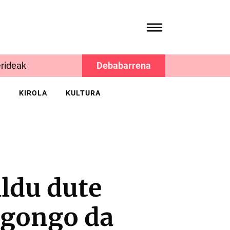
rideak
Debabarrena
K
KIROLA
KULTURA
ldu dute
 egongo da