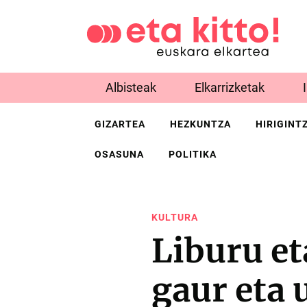
Albisteak
Elkarrizketak
GIZARTEA
HEZKUNTZA
HIRIGINT
OSASUNA
POLITIKA
KULTURA
Liburu et
gaur eta 