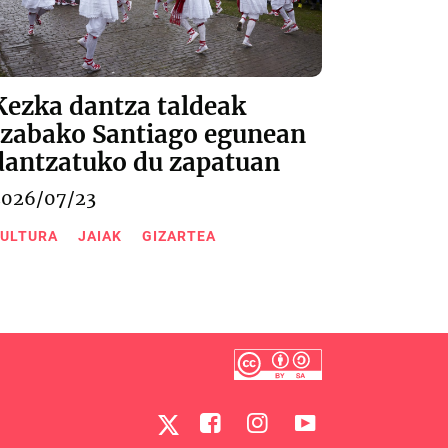
Kezka dantza taldeak
Izabako Santiago egunean
dantzatuko du zapatuan
2026/07/23
ULTURA
JAIAK
GIZARTEA