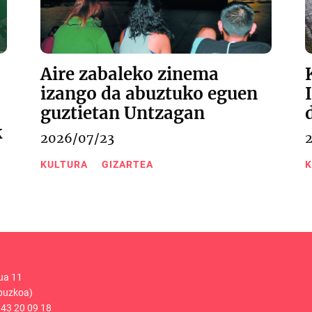
Aire zabaleko zinema
izango da abuztuko eguen
guztietan Untzagan
k
2026/07/23
KULTURA
GIZARTEA
K
ua 11
puzkoa)
43 20 09 18