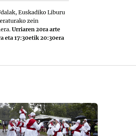
Udalak, Euskadiko Liburu
teraturako zein
nera.
Urriaren 20ra arte
ra eta 17:30etik 20:30era