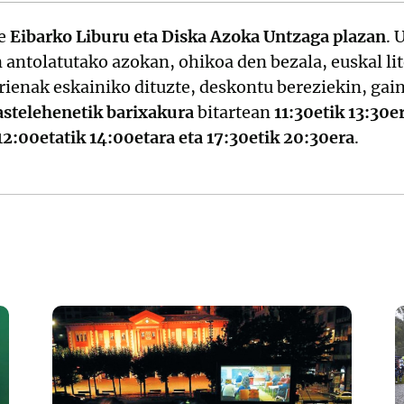
e
Eibarko Liburu eta Diska Azoka Untzaga plazan
. 
antolatutako azokan, ohikoa den bezala, euskal li
ienak eskainiko dituzte, deskontu bereziekin, gai
astelehenetik barixakura
bitartean
11:30etik 13:30e
12:00etatik 14:00etara eta 17:30etik 20:30era
.