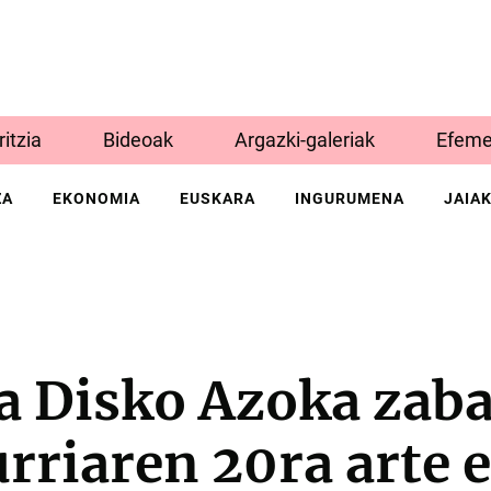
Iritzia
Bideoak
Argazki-galeriak
Efeme
ZA
EKONOMIA
EUSKARA
INGURUMENA
JAIA
a Disko Azoka zaba
urriaren 20ra arte