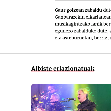
Gaur goizean zabaldu
dut
Ganbararekin elkarlanean 
musikagintzako lanik berr
egunero zabalduko dute,
eta
asteburuetan
, berriz,
Albiste erlazionatuak