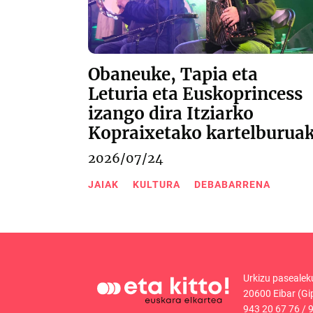
Obaneuke, Tapia eta
Leturia eta Euskoprincess
izango dira Itziarko
Kopraixetako kartelburua
2026/07/24
JAIAK
KULTURA
DEBABARRENA
Urkizu pasealek
20600 Eibar (Gi
943 20 67 76
/
9