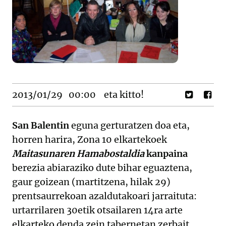
2013/01/29
00:00
eta kitto!
San Balentin
eguna gerturatzen doa eta,
horren harira, Zona 10 elkartekoek
Maitasunaren Hamabostaldia
kanpaina
berezia abiaraziko dute bihar eguaztena,
gaur goizean (martitzena, hilak 29)
prentsaurrekoan azaldutakoari jarraituta:
urtarrilaren 30etik otsailaren 14ra arte
elkarteko denda zein tabernetan zerbait