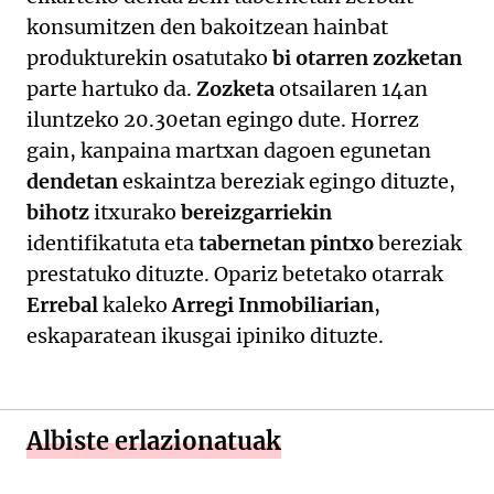
konsumitzen den bakoitzean hainbat
produkturekin osatutako
bi otarren zozketan
parte hartuko da.
Zozketa
otsailaren 14an
iluntzeko 20.30etan egingo dute. Horrez
gain, kanpaina martxan dagoen egunetan
dendetan
eskaintza bereziak egingo dituzte,
bihotz
itxurako
bereizgarriekin
identifikatuta eta
tabernetan pintxo
bereziak
prestatuko dituzte. Opariz betetako otarrak
Errebal
kaleko
Arregi Inmobiliarian
,
eskaparatean ikusgai ipiniko dituzte.
Albiste erlazionatuak