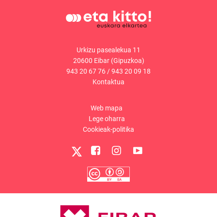
Urkizu pasealekua 11
20600 Eibar (Gipuzkoa)
943 20 67 76
/
943 20 09 18
Kontaktua
Web mapa
Lege oharra
Cookieak-politika