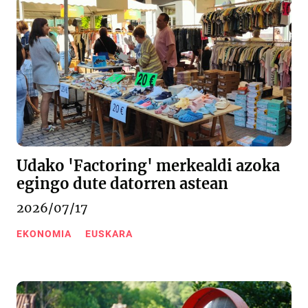
Udako 'Factoring' merkealdi azoka
egingo dute datorren astean
2026/07/17
EKONOMIA
EUSKARA