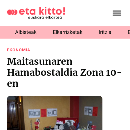
Albisteak
Elkarrizketak
Iritzia
EKONOMIA
Maitasunaren
Hamabostaldia Zona 10-
en