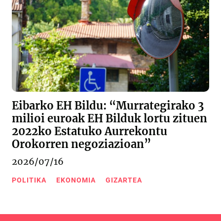
Eibarko EH Bildu: “Murrategirako 3
milioi euroak EH Bilduk lortu zituen
2022ko Estatuko Aurrekontu
Orokorren negoziazioan”
2026/07/16
POLITIKA
EKONOMIA
GIZARTEA