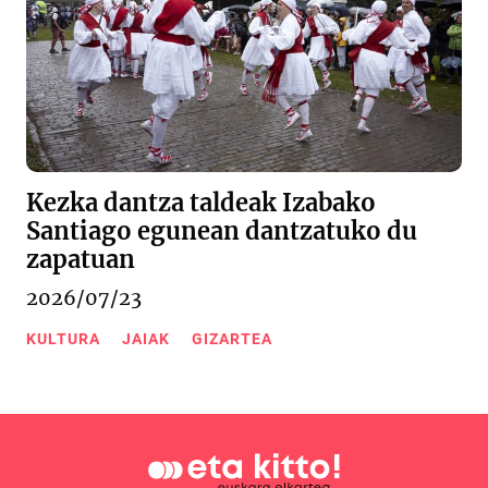
Kezka dantza taldeak Izabako
Santiago egunean dantzatuko du
zapatuan
2026/07/23
KULTURA
JAIAK
GIZARTEA