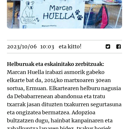
2023/10/06
10:03
eta kitto!
Helburuak eta eskainitako zerbitzuak:
Marcan Huella irabazi asmorik gabeko
elkarte bat da, 2014ko martxoaren 30ean
sortua, Ermuan. Elkartearen helburu nagusia
da Debabarrenean abandonua eta tratu
txarrak jasan dituzten txakurren segurtasuna
eta ongizatea bermatzea. Adopzioa
bultzatzen dugu, hainbat kanpainaren eta
zabalkuntza lanaren bidez, txakur horiek