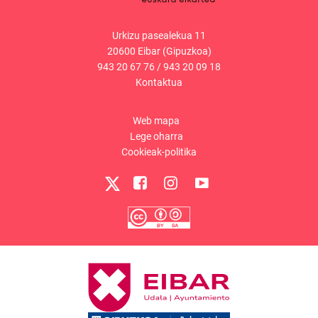
Urkizu pasealekua 11
20600 Eibar (Gipuzkoa)
943 20 67 76
/
943 20 09 18
Kontaktua
Web mapa
Lege oharra
Cookieak-politika