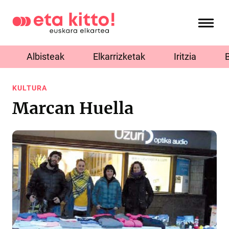
Albisteak
Elkarrizketak
Iritzia
KULTURA
Marcan Huella