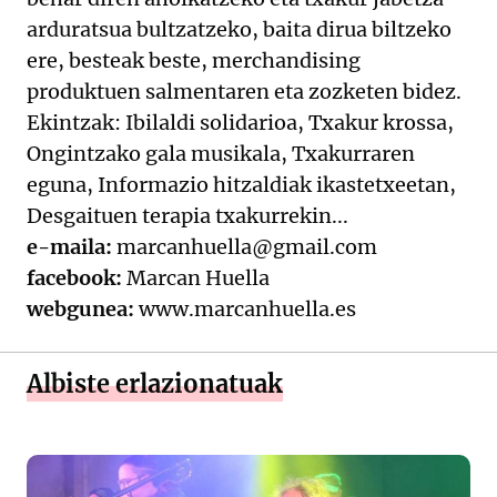
arduratsua bultzatzeko, baita dirua biltzeko
ere, besteak beste, merchandising
produktuen salmentaren eta zozketen bidez.
Ekintzak: Ibilaldi solidarioa, Txakur krossa,
Ongintzako gala musikala, Txakurraren
eguna, Informazio hitzaldiak ikastetxeetan,
Desgaituen terapia txakurrekin...
e-maila:
marcanhuella@gmail.com
facebook:
Marcan Huella
webgunea:
www.marcanhuella.es
Albiste erlazionatuak