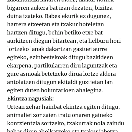
bigarren aukera bat izan dezaten, bizitza
duina izateko. Babeslekurik ez dugunez,
harrera etxeetan eta txakur hoteletan
hartzen ditugu, behin betiko etxe bat
aurkitzen diegun bitartean, eta helburu hori
lortzeko lanak dakartzan gastuei aurre
egiteko, ezinbestekoak ditugu bazkideen
ekarpena, partikularren diru laguntzak eta
gure asmoak betetzeko dirua lortze aldera
antolatzen ditugun ekitaldi guztietan lan
egiten duten boluntarioen ahalegina.
Ekintza nagusiak:
Urtean zehar hainbat ekintza egiten ditugu,
animaliei zor zaien tratu onaren gaineko
kontzientzia sortzeko, txakurrak nola zaindu
behar diren aholkatzeko eta txakur jabetza