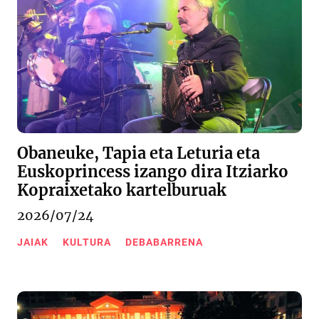
Obaneuke, Tapia eta Leturia eta
Euskoprincess izango dira Itziarko
Kopraixetako kartelburuak
2026/07/24
JAIAK
KULTURA
DEBABARRENA