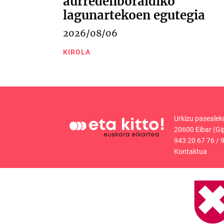
aurredenboraldiko
lagunartekoen egutegia
2026/08/06
KIROLA
Urkizu pasealek
20600 Eibar (Gi
943 20 67 76
/
9
Kontaktua