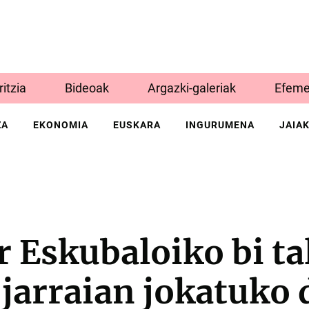
Iritzia
Bideoak
Argazki-galeriak
Efeme
ZA
EKONOMIA
EUSKARA
INGURUMENA
JAIA
 Eskubaloiko bi ta
jarraian jokatuko 