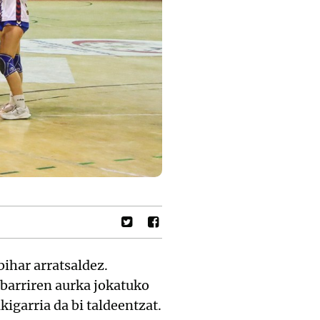
bihar arratsaldez.
barriren aurka jokatuko
igarria da bi taldeentzat.