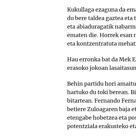
Kukullaga ezaguna da em
du bere taldea gaztea eta
eta abiaduragatik nabarm
ematen die. Horrek esan 
eta kontzentratuta mehatx
Hau erronka bat da Mek Ei
erasoko jokoan lasaitasun
Behin partidu hori amait
hartuko du toki berean. B
bitartean. Fernando Ferna
betiere Zuloagaren baja e
etengabe hobetzea eta pos
potentziala erakusteko et