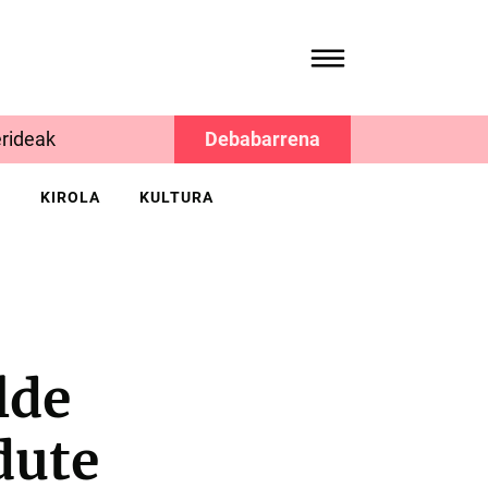
rideak
Debabarrena
K
KIROLA
KULTURA
lde
dute