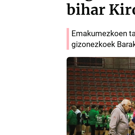
bihar Kir
Emakumezkoen tald
gizonezkoek Barak