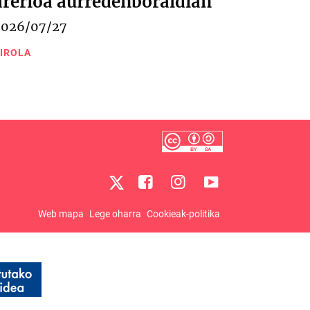
arerioa aurredenboraldian
2026/07/27
IROLA
Web mapa
Lege oharra
Cookieak-politika