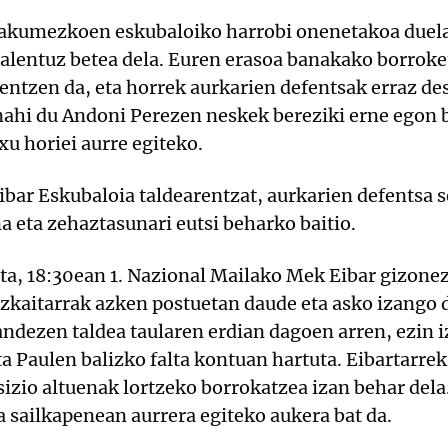
akumezkoen eskubaloiko harrobi onenetakoa duelak
 talentuz betea dela. Euren erasoa banakako borroke
entzen da, eta horrek aurkarien defentsak erraz d
nahi du Andoni Perezen neskek bereziki erne egon 
u horiei aurre egiteko.
bar Eskubaloia taldearentzat, aurkarien defentsa 
a eta zehaztasunari eutsi beharko baitio.
uta, 18:30ean 1. Nazional Mailako Mek Eibar gizone
izkaitarrak azken postuetan daude eta asko izango 
ndezen taldea taularen erdian dagoen arren, ezin i
ta Paulen balizko falta kontuan hartuta. Eibartarre
izio altuenak lortzeko borrokatzea izan behar dela.
a sailkapenean aurrera egiteko aukera bat da.