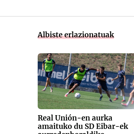
Albiste erlazionatuak
Real Unión-en aurka
amaituko du SD Eibar-ek