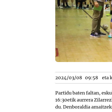
2024/03/08
09:58
eta k
Partidu baten faltan, esku
16:30etik aurrera Zilarr
du. Denboraldia amaitzeko