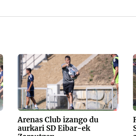
Arenas Club izango du
aurkari SD Eibar-ek