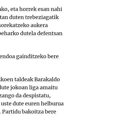
o, eta horrek esan nahi
tan duten trebeziagatik
esorekatzeko aukera
beharko dutela defentsan
sendoa gainditzeko bere
zkoen taldeak Barakaldo
dute jokoan liga amaitu
zango da despistatu,
k uste dute euren helburua
 Partidu bakoitza bere