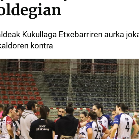
oldegian
eak Kukullaga Etxebarriren aurka jok
aldoren kontra