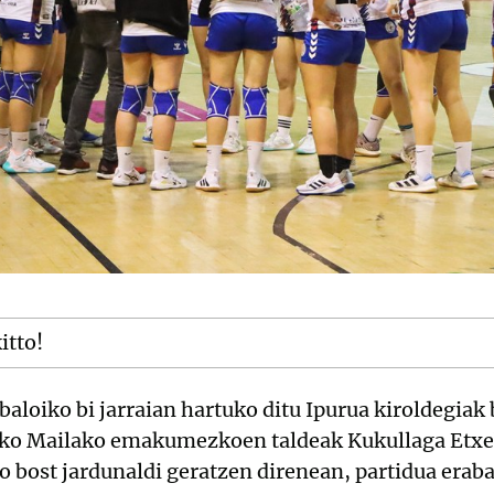
itto!
baloiko bi jarraian hartuko ditu Ipurua kiroldegiak 
ezko Mailako emakumezkoen taldeak Kukullaga Etxe
 bost jardunaldi geratzen direnean, partidua erabak