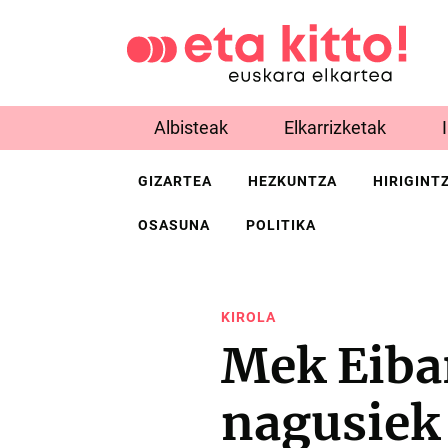
Albisteak
Elkarrizketak
GIZARTEA
HEZKUNTZA
HIRIGINT
OSASUNA
POLITIKA
KIROLA
Mek Eibar
nagusiek 