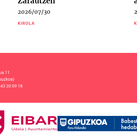
Zarautzen
2026/07/30
KIROLA
K
ua 11
puzkoa)
43 20 09 18