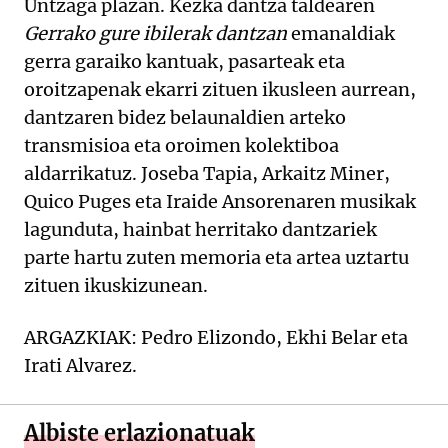
Untzaga plazan. Kezka dantza taldearen
Gerrako gure ibilerak dantzan
emanaldiak
gerra garaiko kantuak, pasarteak eta
oroitzapenak ekarri zituen ikusleen aurrean,
dantzaren bidez belaunaldien arteko
transmisioa eta oroimen kolektiboa
aldarrikatuz. Joseba Tapia, Arkaitz Miner,
Quico Puges eta Iraide Ansorenaren musikak
lagunduta, hainbat herritako dantzariek
parte hartu zuten memoria eta artea uztartu
zituen ikuskizunean.
ARGAZKIAK: Pedro Elizondo, Ekhi Belar eta
Irati Alvarez.
Albiste erlazionatuak