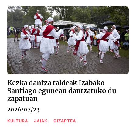
Kezka dantza taldeak Izabako
Santiago egunean dantzatuko du
zapatuan
2026/07/23
KULTURA
JAIAK
GIZARTEA