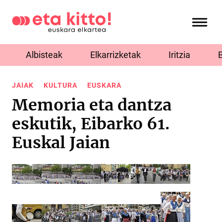
Albisteak
Elkarrizketak
Iritzia
JAIAK
KULTURA
EUSKARA
Memoria eta dantza
eskutik, Eibarko 61.
Euskal Jaian