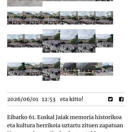
2026/06/01
12:53
eta kitto!
Eibarko 61. Euskal Jaiak memoria historikoa
eta kultura herrikoia uztartu zituen zapatuan