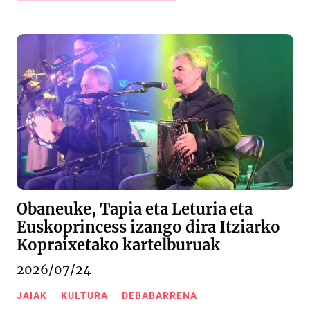
Obaneuke, Tapia eta Leturia eta
Euskoprincess izango dira Itziarko
Kopraixetako kartelburuak
2026/07/24
JAIAK
KULTURA
DEBABARRENA