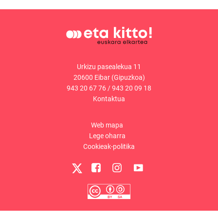
Urkizu pasealekua 11
20600 Eibar (Gipuzkoa)
943 20 67 76
/
943 20 09 18
Kontaktua
Web mapa
Lege oharra
Cookieak-politika