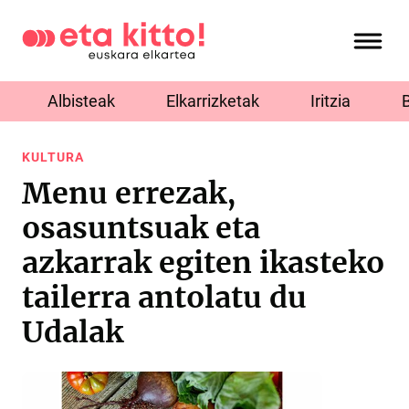
Albisteak
Elkarrizketak
Iritzia
KULTURA
Menu errezak,
osasuntsuak eta
azkarrak egiten ikasteko
tailerra antolatu du
Udalak