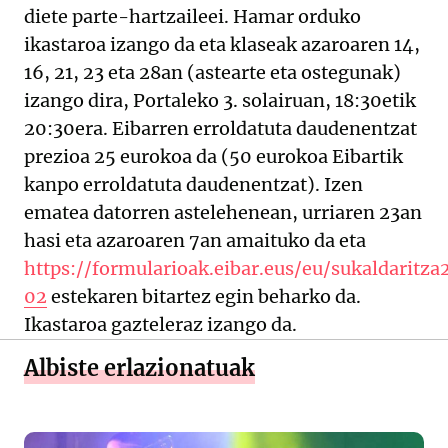
diete parte-hartzaileei. Hamar orduko
ikastaroa izango da eta klaseak azaroaren 14,
16, 21, 23 eta 28an (astearte eta ostegunak)
izango dira, Portaleko 3. solairuan, 18:30etik
20:30era. Eibarren erroldatuta daudenentzat
prezioa 25 eurokoa da (50 eurokoa Eibartik
kanpo erroldatuta daudenentzat). Izen
ematea datorren astelehenean, urriaren 23an
hasi eta azaroaren 7an amaituko da eta
https://formularioak.eibar.eus/eu/sukaldaritz
02
estekaren bitartez egin beharko da.
Ikastaroa gazteleraz izango da.
Albiste erlazionatuak