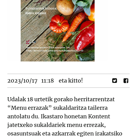
2023/10/17
11:18
eta kitto!
Udalak 18 urtetik gorako herritarrentzat
“Menu errazak” sukaldaritza tailerra
antolatu du. Ikastaro honetan Kontent
jatetxeko sukaldariek menu errezak,
osasuntsuak eta azkarrak egiten irakatsiko