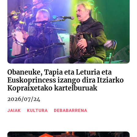
Obaneuke, Tapia eta Leturia eta
Euskoprincess izango dira Itziarko
Kopraixetako kartelburuak
2026/07/24
JAIAK
KULTURA
DEBABARRENA