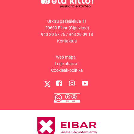
Urkizu pasealekua 11
20600 Eibar (Gipuzkoa)
943 20 67 76
/
943 20 09 18
Kontaktua
Web mapa
Lege oharra
Cookieak-politika