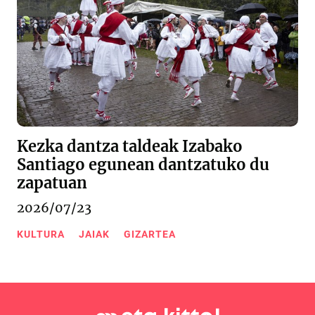
Kezka dantza taldeak Izabako
Santiago egunean dantzatuko du
zapatuan
2026/07/23
KULTURA
JAIAK
GIZARTEA