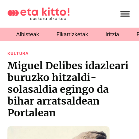
Albisteak
Elkarrizketak
Iritzia
KULTURA
Miguel Delibes idazleari
buruzko hitzaldi-
solasaldia egingo da
bihar arratsaldean
Portalean