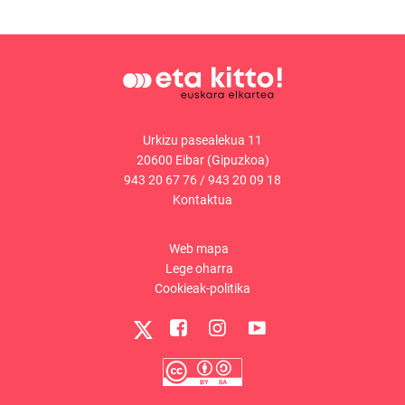
Urkizu pasealekua 11
20600 Eibar (Gipuzkoa)
943 20 67 76
/
943 20 09 18
Kontaktua
Web mapa
Lege oharra
Cookieak-politika