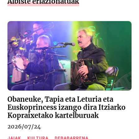
Albiste erlazionatuak
Obaneuke, Tapia eta Leturia eta
Euskoprincess izango dira Itziarko
Kopraixetako kartelburuak
2026/07/24
JAIAK
KULTURA
DEBABARRENA