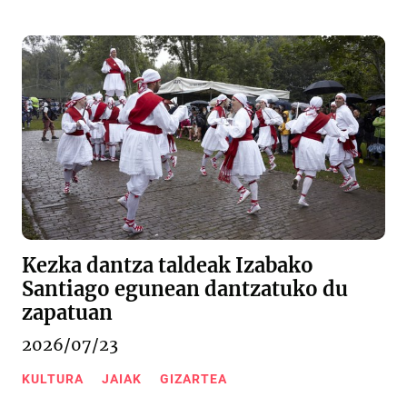
Kezka dantza taldeak Izabako
Santiago egunean dantzatuko du
zapatuan
2026/07/23
KULTURA
JAIAK
GIZARTEA