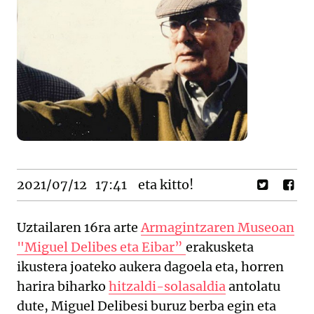
2021/07/12
17:41
eta kitto!
Uztailaren 16ra arte
Armagintzaren Museoan
"Miguel Delibes eta Eibar”
erakusketa
ikustera joateko aukera dagoela eta, horren
harira biharko
hitzaldi-solasaldia
antolatu
dute, Miguel Delibesi buruz berba egin eta