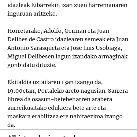
idazleak Eibarrekin izan zuen harremanaren
inguruan aritzeko.
Horretarako, Adolfo, German eta Juan
Delibes de Castro idazlearen semeak eta Juan
Antonio Sarasqueta eta Jose Luis Usobiaga,
Miguel Delibesen lagun izandako armaginak
gonbidatu dituzte.
Ekitaldia uztailaren 13an izango da,
19:00etan, Portaleko areto nagusian. Sarrera
librea da osasun-betebeharren arabera
aurreikusitako edukiera bete arte eta
maskara erabiltzea ere nahitaezkoa izango
da.