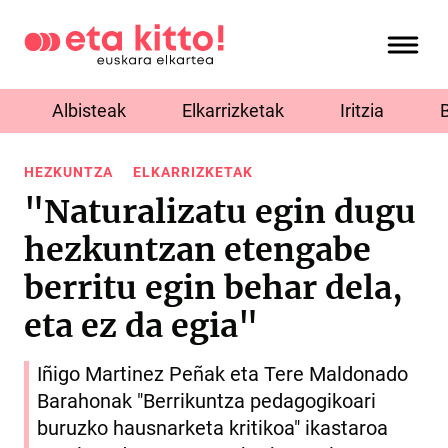
Albisteak
Elkarrizketak
Iritzia
HEZKUNTZA
ELKARRIZKETAK
"Naturalizatu egin dugu
hezkuntzan etengabe
berritu egin behar dela,
eta ez da egia"
Iñigo Martinez Peñak eta Tere Maldonado
Barahonak "Berrikuntza pedagogikoari
buruzko hausnarketa kritikoa" ikastaroa