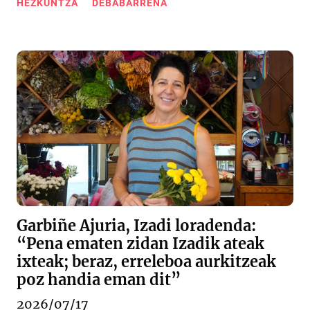
HEZKUNTZA
DEBABARRENA
Garbiñe Ajuria, Izadi loradenda:
“Pena ematen zidan Izadik ateak
ixteak; beraz, erreleboa aurkitzeak
poz handia eman dit”
2026/07/17