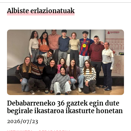
Albiste erlazionatuak
Debabarreneko 36 gaztek egin dute
begirale ikastaroa ikasturte honetan
2026/07/23