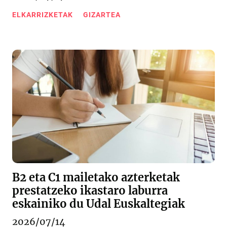
ELKARRIZKETAK
GIZARTEA
B2 eta C1 mailetako azterketak
prestatzeko ikastaro laburra
eskainiko du Udal Euskaltegiak
2026/07/14