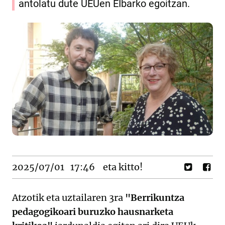
antolatu dute UEUen EIbarko egoitzan.
2025/07/01
17:46
eta kitto!
Atzotik eta uztailaren 3ra
"Berrikuntza
pedagogikoari buruzko hausnarketa