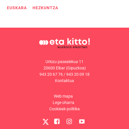
EUSKARA
HEZKUNTZA
Urkizu pasealekua 11
20600 Eibar (Gipuzkoa)
943 20 67 76
/
943 20 09 18
Kontaktua
Web mapa
Lege oharra
Cookieak-politika