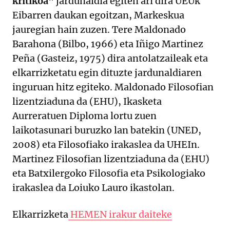
kritikoa"
jardunaldia egiten ari dira UEUk
Eibarren daukan egoitzan, Markeskua
jauregian hain zuzen. Tere Maldonado
Barahona (Bilbo, 1966) eta Iñigo Martinez
Peña (Gasteiz, 1975) dira antolatzaileak eta
elkarrizketatu egin dituzte jardunaldiaren
inguruan hitz egiteko. Maldonado Filosofian
lizentziaduna da (EHU), Ikasketa
Aurreratuen Diploma lortu zuen
laikotasunari buruzko lan batekin (UNED,
2008) eta Filosofiako irakaslea da UHEIn.
Martinez Filosofian lizentziaduna da (EHU)
eta Batxilergoko Filosofia eta Psikologiako
irakaslea da Loiuko Lauro ikastolan.
Elkarrizketa
HEMEN irakur daiteke