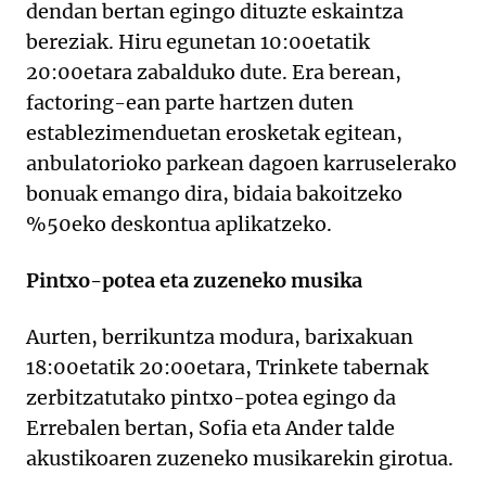
dendan bertan egingo dituzte eskaintza
bereziak. Hiru egunetan 10:00etatik
20:00etara zabalduko dute. Era berean,
factoring-ean parte hartzen duten
establezimenduetan erosketak egitean,
anbulatorioko parkean dagoen karruselerako
bonuak emango dira, bidaia bakoitzeko
%50eko deskontua aplikatzeko.
Pintxo-potea eta zuzeneko musika
Aurten, berrikuntza modura, barixakuan
18:00etatik 20:00etara, Trinkete tabernak
zerbitzatutako pintxo-potea egingo da
Errebalen bertan, Sofia eta Ander talde
akustikoaren zuzeneko musikarekin girotua.