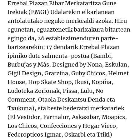
Errebal Plazan Eibar Merkataritza Gune
Irekiak (EMGI) Udalarekin elkarlanean
antolatutako neguko merkealdi azoka. Hiru
egunetan, eguaztenetik barixakura bitartean
egingo da, 26 establezimenduren parte-
hartzearekin: 17 dendarik Errebal Plazan
ipiniko dute salmenta-postua (Bambi,
Burbujas y Más, Designed by Nona, Eskulan,
Gigil Design, Gratzina, Guby Chicos, Helmet
House, Hop Skate Shop, Ikusi, Kopiña,
Ludoteka Zorionak, Pissa, Lulu, No
Comment, Otaola Deskantsu Denda eta
Txukuna), eta beste bederatzi merkatariek
(El Vestidor, Farmalur, Askasibar, Moapics,
Los Chicos, Confecciones y Hogar Vieco,
Federopticos Igmar, Oskarbi eta Ttiki)