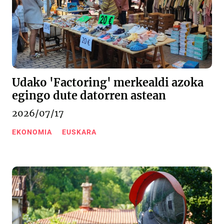
Udako 'Factoring' merkealdi azoka
egingo dute datorren astean
2026/07/17
EKONOMIA
EUSKARA