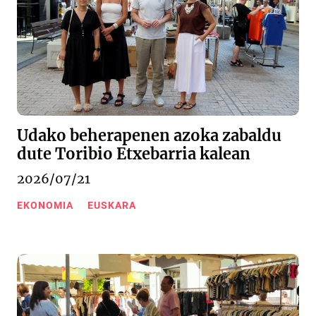
Udako beherapenen azoka zabaldu
dute Toribio Etxebarria kalean
2026/07/21
EKONOMIA
EUSKARA