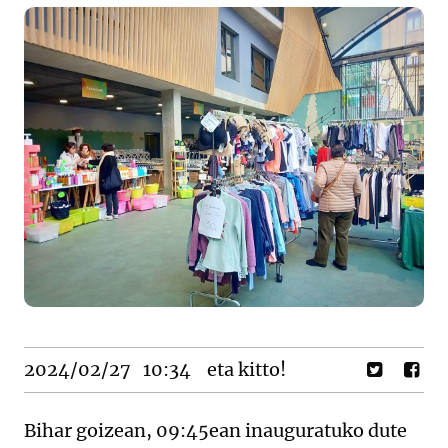
2024/02/27
10:34
eta kitto!
Bihar goizean, 09:45ean inauguratuko dute