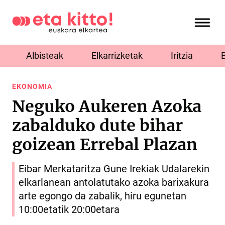
Albisteak
Elkarrizketak
Iritzia
EKONOMIA
Neguko Aukeren Azoka
zabalduko dute bihar
goizean Errebal Plazan
Eibar Merkataritza Gune Irekiak Udalarekin
elkarlanean antolatutako azoka barixakura
arte egongo da zabalik, hiru egunetan
10:00etatik 20:00etara