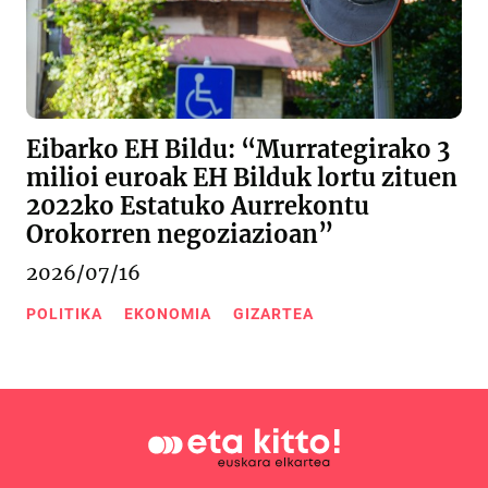
Eibarko EH Bildu: “Murrategirako 3
milioi euroak EH Bilduk lortu zituen
2022ko Estatuko Aurrekontu
Orokorren negoziazioan”
2026/07/16
POLITIKA
EKONOMIA
GIZARTEA