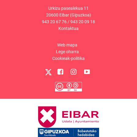
Urkizu pasealekua 11
20600 Eibar (Gipuzkoa)
943 20 67 76
/
943 20 09 18
Kontaktua
Web mapa
Lege oharra
Cookieak-politika