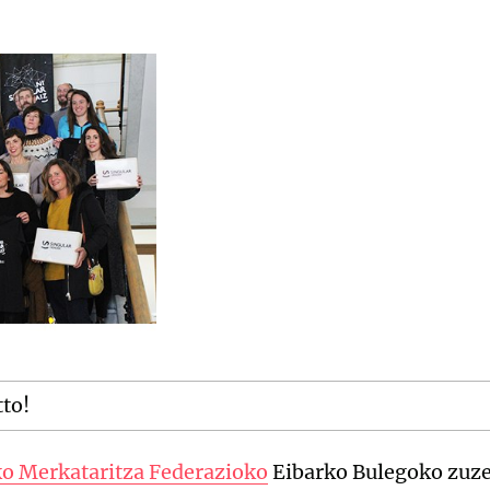
tto!
o Merkataritza Federazioko
Eibarko Bulegoko zuz