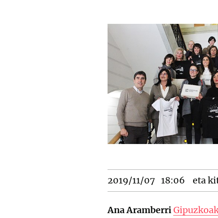
2019/11/07
18:06
eta ki
Ana Aramberri
Gipuzkoak