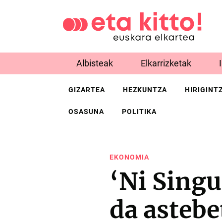
Albisteak
Elkarrizketak
GIZARTEA
HEZKUNTZA
HIRIGINT
OSASUNA
POLITIKA
EKONOMIA
‘Ni Singu
da astebe