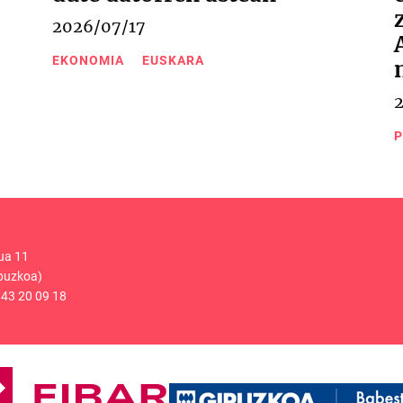
2026/07/17
EKONOMIA
EUSKARA
P
ua 11
puzkoa)
43 20 09 18