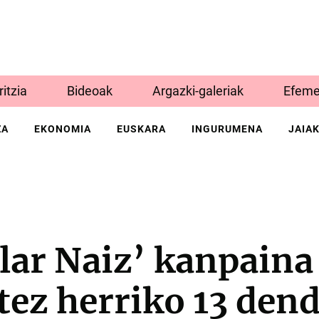
Iritzia
Bideoak
Argazki-galeriak
Efeme
ZA
EKONOMIA
EUSKARA
INGURUMENA
JAIA
lar Naiz’ kanpaina
tez herriko 13 den