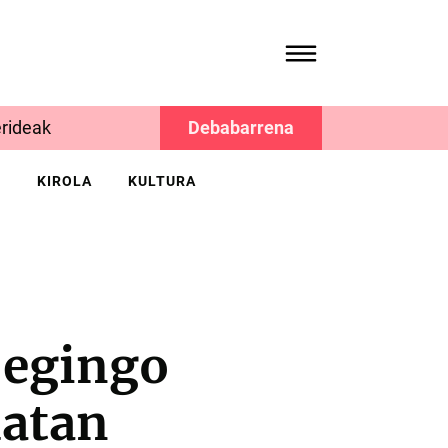
rideak
Debabarrena
K
KIROLA
KULTURA
 egingo
datan