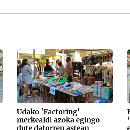
Udako 'Factoring'
merkealdi azoka egingo
dute datorren astean