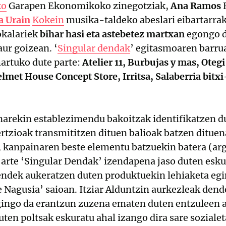
ko
Garapen Ekonomikoko zinegotziak,
Ana Ramos
E
a Urain
Kokein
musika-taldeko abeslari eibartarra
okalariek
bihar hasi eta astebetez martxan
egongo d
ur goizean. ‘
Singular dendak
’ egitasmoaren barru
hartuko dute parte:
Atelier 11, Burbujas y mas, Oteg
lmet House Concept Store, Irritsa, Salaberria bitx
inarekin establezimendu bakoitzak identifikatzen d
tzioak transmititzen dituen balioak batzen dituen
 kanpainaren beste elementu batzuekin batera (arg
in arte ‘Singular Dendak’ izendapena jaso duten e
dendek aukeratzen duten produktuekin lehiaketa eg
Nagusia’ saioan. Itziar Alduntzin aurkezleak dend
gingo da erantzun zuzena ematen duten entzuleen a
uten poltsak eskuratu ahal izango dira sare sozialet