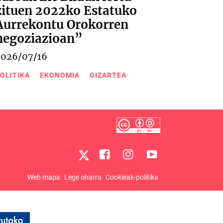
zituen 2022ko Estatuko
Aurrekontu Orokorren
negoziazioan”
2026/07/16
OLITIKA
EKONOMIA
GIZARTEA
Web mapa
Lege oharra
Cookieak-politika