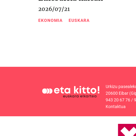
2026/07/21
EKONOMIA
EUSKARA
Urkizu pasealek
20600 Eibar (Gi
943 20 67 76
/
9
Kontaktua