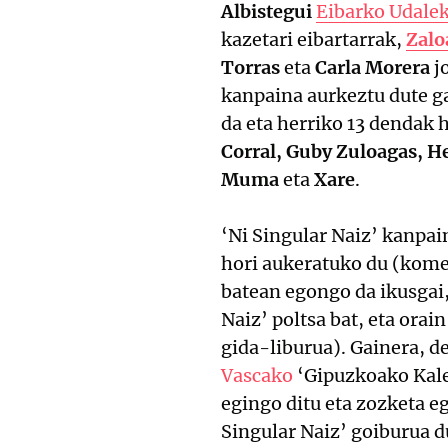
Albistegui
Eibarko Udale
kazetari eibartarrak,
Zalo
Torras
eta
Carla Morera
j
kanpaina aurkeztu dute ga
da eta herriko 13 dendak 
Corral, Guby Zuloagas, He
Muma
eta
Xare
.
‘Ni Singular Naiz’ kanpa
hori aukeratuko du (komer
batean egongo da ikusgai,
Naiz’ poltsa bat, eta ora
gida-liburua). Gainera, 
Vascako
‘Gipuzkoako Kale 
egingo ditu eta zozketa e
Singular Naiz’ goiburua d