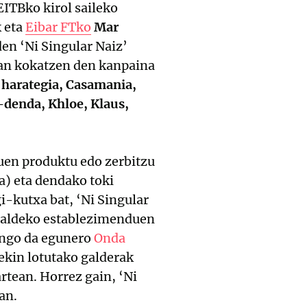
ITBko kirol saileko
k eta
Eibar FTko
Mar
en ‘Ni Singular Naiz’
an kokatzen den kanpaina
i harategia, Casamania,
i-denda, Khloe, Klaus,
uen produktu edo zerbitzu
a) eta dendako toki
i-kutxa bat, ‘Ni Singular
skualdeko establezimenduen
ingo da egunero
Onda
ekin lotutako galderak
rtean. Horrez gain, ‘Ni
an.