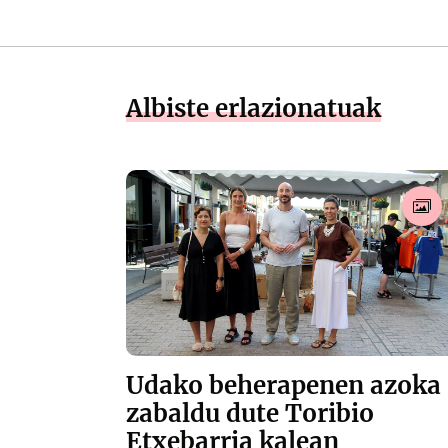
Albiste erlazionatuak
Udako beherapenen azoka
zabaldu dute Toribio
Etxebarria kalean