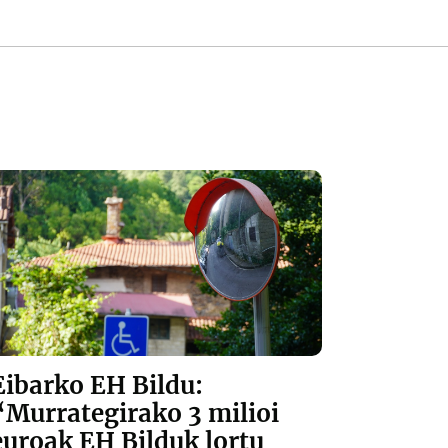
Eibarko EH Bildu:
“Murrategirako 3 milioi
euroak EH Bilduk lortu