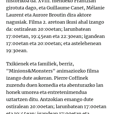
historikoa da. XVIII. mendeko Frantzian
girotuta dago, eta Guillaume Canet, Mélanie
Laurent eta Aurore Broutin dira aktore
nagusiak. Filma 2. aretoan ikusi ahal izango
da: ostiralean 20:00etan; larunbatean
17:00etan, 19:45ean eta 22:30ean; igandean
17:00etan eta 20:00etan; eta astelehenean
19:30ean.
Txikienek eta familiek, berriz,
"Minions&Monsters" animaziozko filma
izango dute aukeran. Pierre Coffinek
zuzendu duen komedia eta abenturazko lan
honek umorea eta entretenimendua
uztartzen ditu. Antzokian emango dute
ostiralean 20:00etan; larunbatean 17:00etan
eta 19:45ean; igandean 17:00etan eta