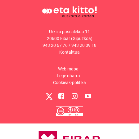
Urkizu pasealekua 11
20600 Eibar (Gipuzkoa)
943 20 67 76
/
943 20 09 18
Kontaktua
Web mapa
Lege oharra
Cookieak-politika