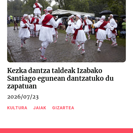
Kezka dantza taldeak Izabako
Santiago egunean dantzatuko du
zapatuan
2026/07/23
KULTURA
JAIAK
GIZARTEA