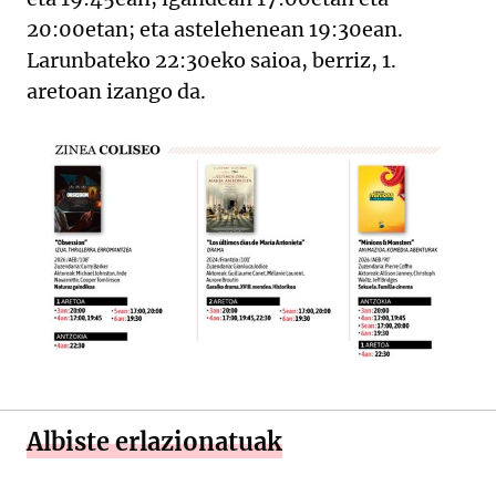
20:00etan; eta astelehenean 19:30ean.
Larunbateko 22:30eko saioa, berriz, 1.
aretoan izango da.
Albiste erlazionatuak