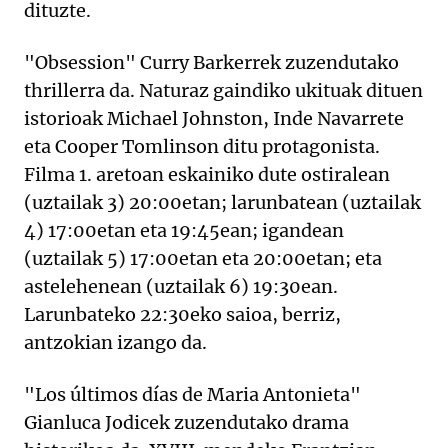
dituzte.
"Obsession" Curry Barkerrek zuzendutako
thrillerra da. Naturaz gaindiko ukituak dituen
istorioak Michael Johnston, Inde Navarrete
eta Cooper Tomlinson ditu protagonista.
Filma 1. aretoan eskainiko dute ostiralean
(uztailak 3) 20:00etan; larunbatean (uztailak
4) 17:00etan eta 19:45ean; igandean
(uztailak 5) 17:00etan eta 20:00etan; eta
astelehenean (uztailak 6) 19:30ean.
Larunbateko 22:30eko saioa, berriz,
antzokian izango da.
"Los últimos días de Maria Antonieta"
Gianluca Jodicek zuzendutako drama