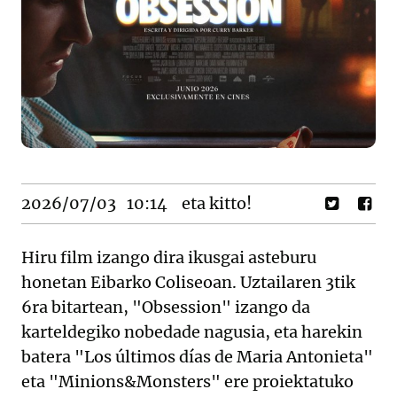
2026/07/03
10:14
eta kitto!
Hiru film izango dira ikusgai asteburu
honetan Eibarko Coliseoan. Uztailaren 3tik
6ra bitartean, "Obsession" izango da
karteldegiko nobedade nagusia, eta harekin
batera "Los últimos días de Maria Antonieta"
eta "Minions&Monsters" ere proiektatuko