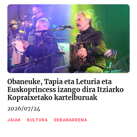
Obaneuke, Tapia eta Leturia eta
Euskoprincess izango dira Itziarko
Kopraixetako kartelburuak
2026/07/24
JAIAK
KULTURA
DEBABARRENA