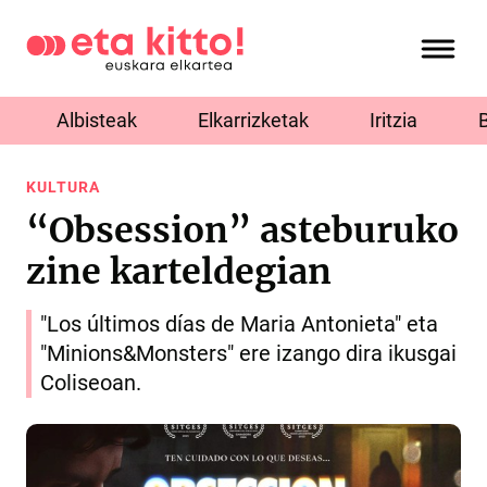
Albisteak
Elkarrizketak
Iritzia
KULTURA
“Obsession” asteburuko
zine karteldegian
"Los últimos días de Maria Antonieta" eta
"Minions&Monsters" ere izango dira ikusgai
Coliseoan.