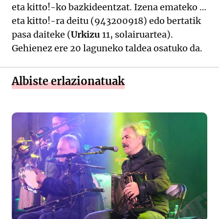
eta kitto!-ko bazkideentzat. Izena emateko …
eta kitto!-ra deitu (943200918) edo bertatik
pasa daiteke (
Urkizu
11, solairuartea).
Gehienez ere 20 laguneko taldea osatuko da.
Albiste erlazionatuak