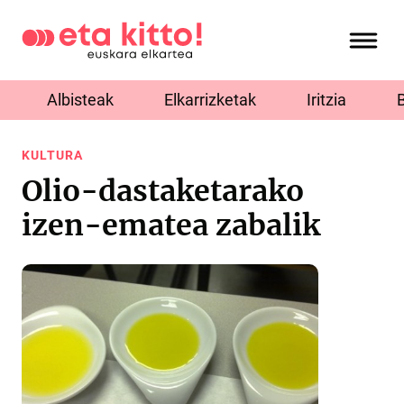
Albisteak
Elkarrizketak
Iritzia
KULTURA
Olio-dastaketarako
izen-ematea zabalik