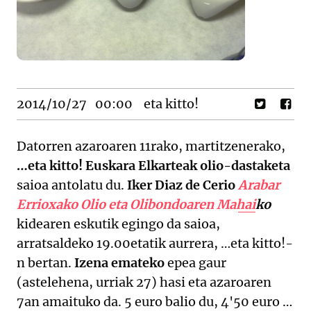
2014/10/27
00:00
eta kitto!
Datorren azaroaren 11rako, martitzenerako,
…eta kitto! Euskara Elkarteak olio-dastaketa
saioa antolatu du.
Iker Diaz de Cerio
Arabar
Errioxako Olio eta Olibondoaren Mahai
ko
kidearen eskutik egingo da saioa,
arratsaldeko 19.00etatik aurrera, …eta kitto!-
n bertan.
Izena emateko
epea gaur
(astelehena, urriak 27) hasi eta azaroaren
7an amaituko da. 5 euro balio du, 4'50 euro …