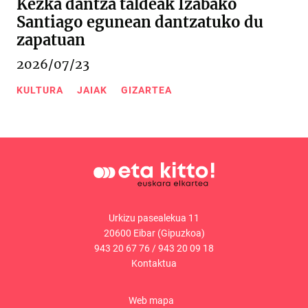
Kezka dantza taldeak Izabako
Santiago egunean dantzatuko du
zapatuan
2026/07/23
KULTURA
JAIAK
GIZARTEA
Urkizu pasealekua 11
20600 Eibar (Gipuzkoa)
943 20 67 76
/
943 20 09 18
Kontaktua
Web mapa