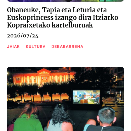
Obaneuke, Tapia eta Leturia eta
Euskoprincess izango dira Itziarko
Kopraixetako kartelburuak
2026/07/24
JAIAK
KULTURA
DEBABARRENA