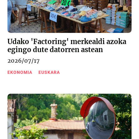
Udako 'Factoring' merkealdi azoka
egingo dute datorren astean
2026/07/17
EKONOMIA
EUSKARA