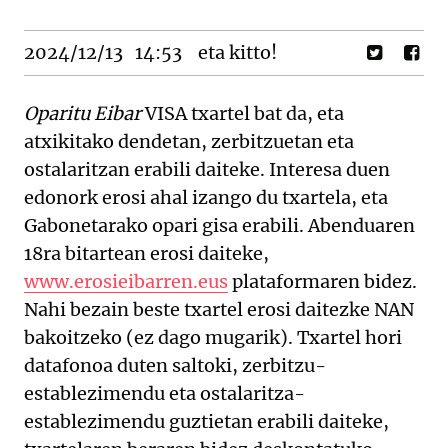
2024/12/13
14:53
eta kitto!
Oparitu Eibar
VISA txartel bat da, eta
atxikitako dendetan, zerbitzuetan eta
ostalaritzan erabili daiteke. Interesa duen
edonork erosi ahal izango du txartela, eta
Gabonetarako opari gisa erabili. Abenduaren
18ra bitartean erosi daiteke,
www.erosieibarren.eus
plataformaren bidez.
Nahi bezain beste txartel erosi daitezke NAN
bakoitzeko (ez dago mugarik). Txartel hori
datafonoa duten saltoki, zerbitzu-
establezimendu eta ostalaritza-
establezimendu guztietan erabili daiteke,