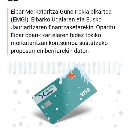
Eibar Merkataritza Gune Irekia elkartea
(EMGI), Eibarko Udalaren eta Eusko
Jaurlaritzaren finantzaketarekin, Oparitu
Eibar opari-txartelaren bidez tokiko
merkataritzan kontsumoa sustatzeko
proposamen berriarekin dator.