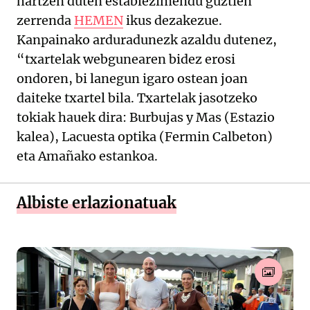
hartzen duten establezimendu guztien
zerrenda
HEMEN
ikus dezakezue.
Kanpainako arduradunezk azaldu dutenez,
“txartelak webgunearen bidez erosi
ondoren, bi lanegun igaro ostean joan
daiteke txartel bila. Txartelak jasotzeko
tokiak hauek dira: Burbujas y Mas (Estazio
kalea), Lacuesta optika (Fermin Calbeton)
eta Amañako estankoa.
Albiste erlazionatuak