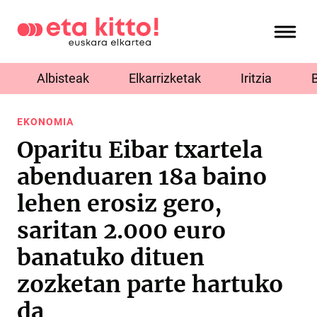
Albisteak
Elkarrizketak
Iritzia
EKONOMIA
Oparitu Eibar txartela
abenduaren 18a baino
lehen erosiz gero,
saritan 2.000 euro
banatuko dituen
zozketan parte hartuko
da