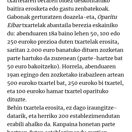
txartelaren beraren bidez deskontatuko
baitira erosketa edo gastu zenbatekoak.
Gabonak gerturatzen doazela-eta,
Oparitu
Eibar
txartelak abantaila berezia eskainiko
du: abenduaren 18a baino lehen 50, 100 edo
250 euroko prezioa duten txartelak erosita,
saritan 2.000 euro banatuko dituen zozketan
parte hartuko da zuzenean (parte-hartze bat
50 euro bakoitzeko). Horrela, abenduaren
19an egingo den zozketako irabazleen artean
500 euroko txartel bat, 250 euroko bi txartel,
eta 100 euroko hamar txartel oparituko
dituzte.
Behin txartela erosita, ez dago iraungitze-
datarik, eta herriko 200 establezimendutan
erabili ahalko da. Kanpaina honetan parte