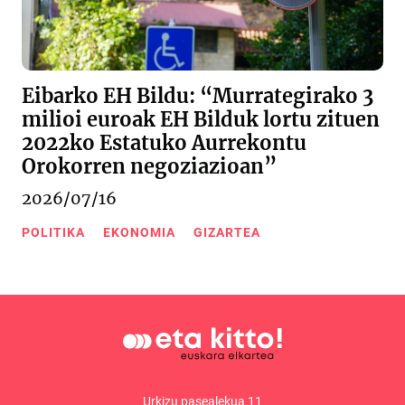
Eibarko EH Bildu: “Murrategirako 3
milioi euroak EH Bilduk lortu zituen
2022ko Estatuko Aurrekontu
Orokorren negoziazioan”
2026/07/16
POLITIKA
EKONOMIA
GIZARTEA
Urkizu pasealekua 11