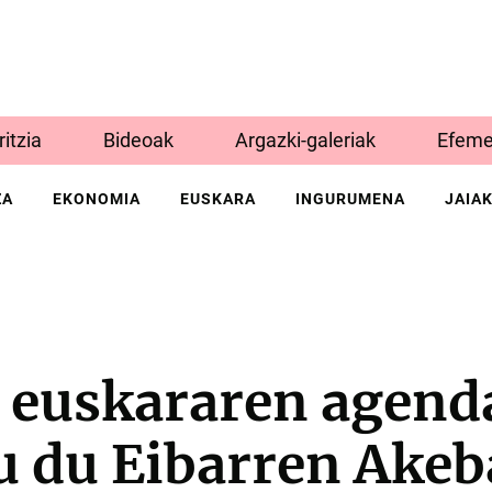
Iritzia
Bideoak
Argazki-galeriak
Efeme
ZA
EKONOMIA
EUSKARA
INGURUMENA
JAIA
o euskararen agend
u du Eibarren Akeb