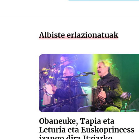
Albiste erlazionatuak
Obaneuke, Tapia eta
Leturia eta Euskoprincess
izango dira Itziarko