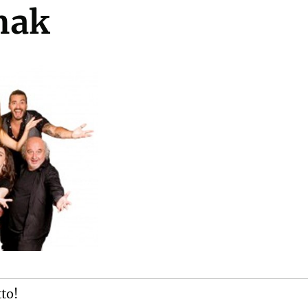
mak
tto!