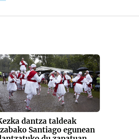
Kezka dantza taldeak
Izabako Santiago egunean
dantzatuko du zapatuan