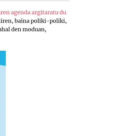
ren agenda argitaratu du
iren, baina poliki-poliki,
 ahal den moduan,