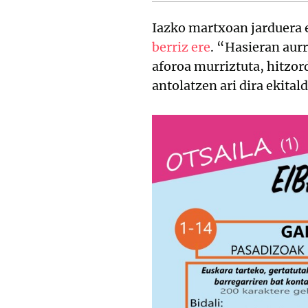
Iazko martxoan jarduera
berriz ere
. “Hasieran aurr
aforoa murriztuta, hitzo
antolatzen ari dira ekital