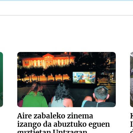
Aire zabaleko zinema
izango da abuztuko eguen
guztietan Untzagan