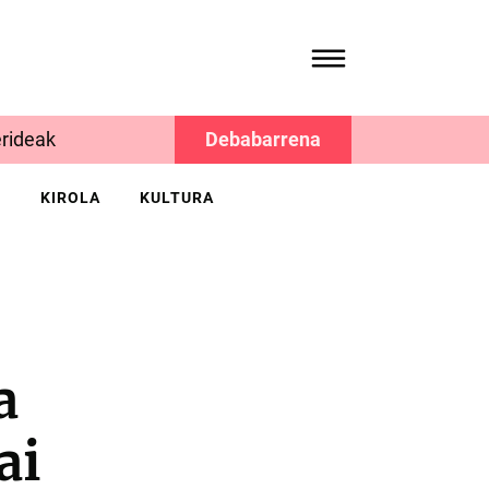
rideak
Debabarrena
K
KIROLA
KULTURA
a
ai