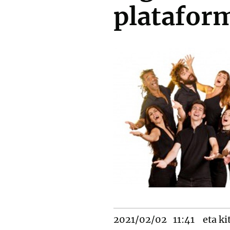
platafor
2021/02/02
11:41
eta ki