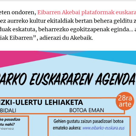
 eten ondoren,
Eibarren Akebai plataformak euskara
ez aurreko kultur ekitaldiak bertan behera gelditu z
rduak eskatuta, beharrezko egokitzapenak eginda…
diak Eibarren”, adierazi du Akebaik.