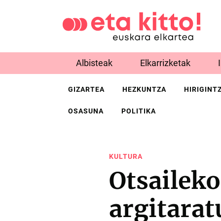
Albisteak
Elkarrizketak
GIZARTEA
HEZKUNTZA
HIRIGINT
OSASUNA
POLITIKA
KULTURA
Otsailek
argitarat