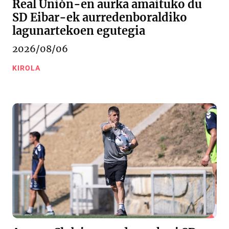
Real Unión-en aurka amaituko du
SD Eibar-ek aurredenboraldiko
lagunartekoen egutegia
2026/08/06
KIROLA