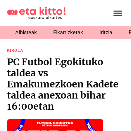
Albisteak
Elkarrizketak
Iritzia
KIROLA
PC Futbol Egokituko
taldea vs
Emakumezkoen Kadete
taldea anexoan bihar
16:00etan