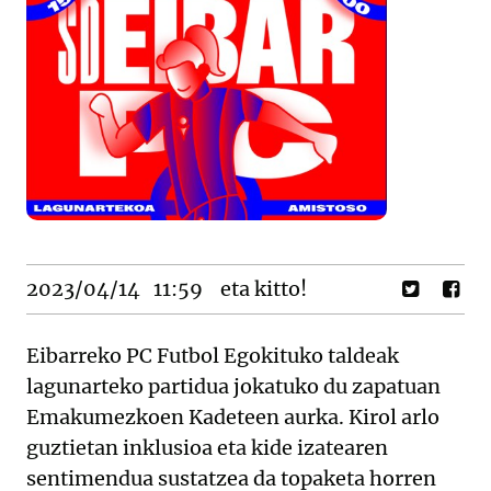
2023/04/14
11:59
eta kitto!
Eibarreko PC Futbol Egokituko taldeak
lagunarteko partidua jokatuko du zapatuan
Emakumezkoen Kadeteen aurka. Kirol arlo
guztietan inklusioa eta kide izatearen
sentimendua sustatzea da topaketa horren