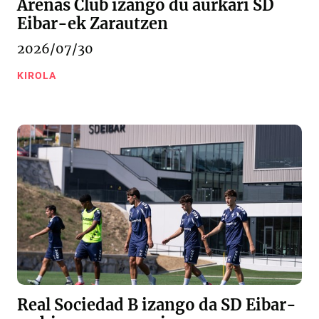
Arenas Club izango du aurkari SD
Eibar-ek Zarautzen
2026/07/30
KIROLA
Real Sociedad B izango da SD Eibar-