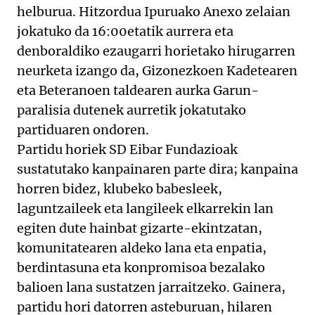
helburua. Hitzordua Ipuruako Anexo zelaian
jokatuko da 16:00etatik aurrera eta
denboraldiko ezaugarri horietako hirugarren
neurketa izango da, Gizonezkoen Kadetearen
eta Beteranoen taldearen aurka Garun-
paralisia dutenek aurretik jokatutako
partiduaren ondoren.
Partidu horiek SD Eibar Fundazioak
sustatutako kanpainaren parte dira; kanpaina
horren bidez, klubeko babesleek,
laguntzaileek eta langileek elkarrekin lan
egiten dute hainbat gizarte-ekintzatan,
komunitatearen aldeko lana eta enpatia,
berdintasuna eta konpromisoa bezalako
balioen lana sustatzen jarraitzeko. Gainera,
partidu hori datorren asteburuan, hilaren