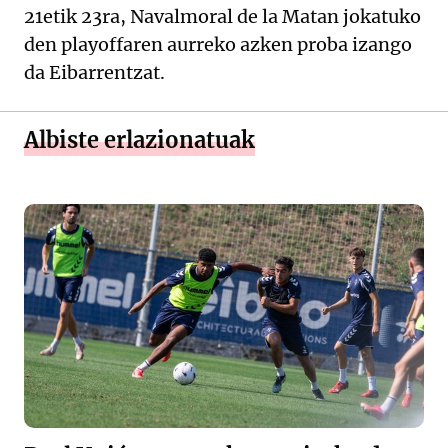
21etik 23ra, Navalmoral de la Matan jokatuko
den playoffaren aurreko azken proba izango
da Eibarrentzat.
Albiste erlazionatuak