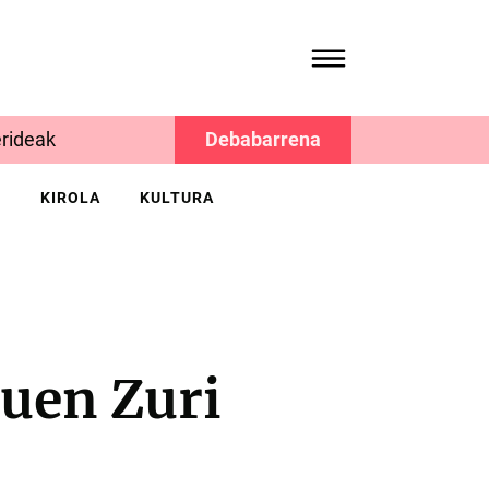
rideak
Debabarrena
K
KIROLA
KULTURA
guen Zuri