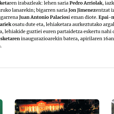
keta
ren irabazleak: lehen saria
Pedro Arriolak
, iaz
ruko lanarekin; bigarren saria
Jon Jimenez
entzat i
rugarrena
Juan Antonio Palacios
i eman diote.
Epai-m
lariek
osatu dute eta, lehiaketara aurkeztutako argak
, lehiakide guztiei euren partaidetza eskertu nahi d
usketaren
inaugurazioarekin batera, apirilaren 16a
n
.