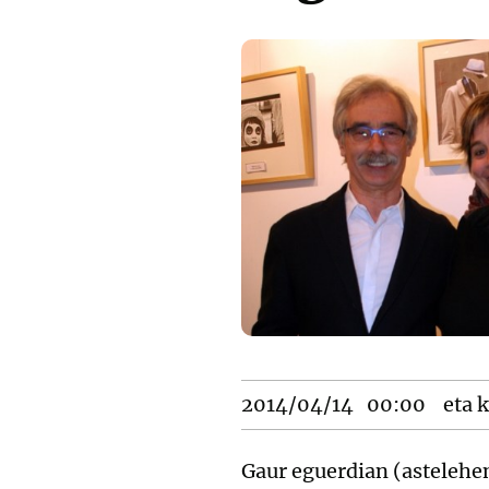
2014/04/14
00:00
eta k
Gaur eguerdian (astelehen