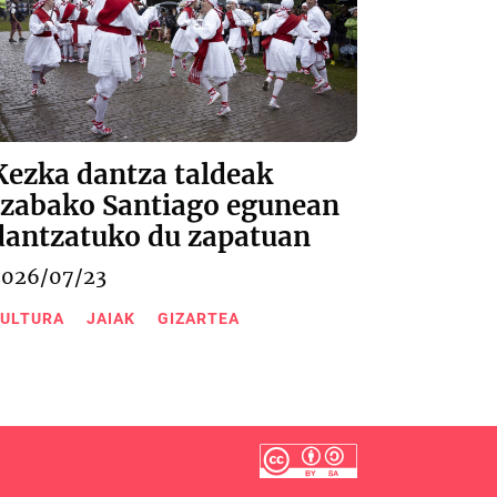
Kezka dantza taldeak
Izabako Santiago egunean
dantzatuko du zapatuan
2026/07/23
ULTURA
JAIAK
GIZARTEA