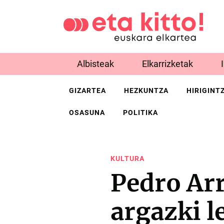
Albisteak
Elkarrizketak
GIZARTEA
HEZKUNTZA
HIRIGINT
OSASUNA
POLITIKA
KULTURA
Pedro Arr
argazki l