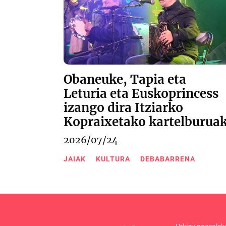
Obaneuke, Tapia eta
Leturia eta Euskoprincess
izango dira Itziarko
Kopraixetako kartelburua
2026/07/24
JAIAK
KULTURA
DEBABARRENA