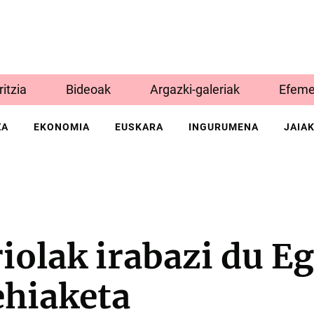
Iritzia
Bideoak
Argazki-galeriak
Efeme
ZA
EKONOMIA
EUSKARA
INGURUMENA
JAIA
iolak irabazi du E
ehiaketa