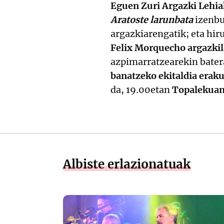
Eguen Zuri Argazki Lehia
Aratoste larunbata
izenbu
argazkiarengatik; eta hi
Felix Morquecho argazki
azpimarratzearekin batera
banatzeko ekitaldia erak
da, 19.00etan
Topalekua
Albiste erlazionatuak