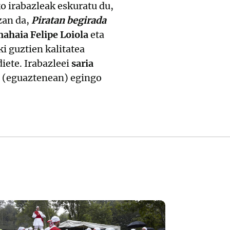
ko irabazleak eskuratu du,
zan da,
Piratan begirada
ahaia Felipe Loiola
eta
i guztien kalitatea
iete. Irabazleei
saria
n (eguaztenean) egingo