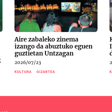
Aire zabaleko zinema
izango da abuztuko eguen
guztietan Untzagan
k
2026/07/23
KULTURA
GIZARTEA
K