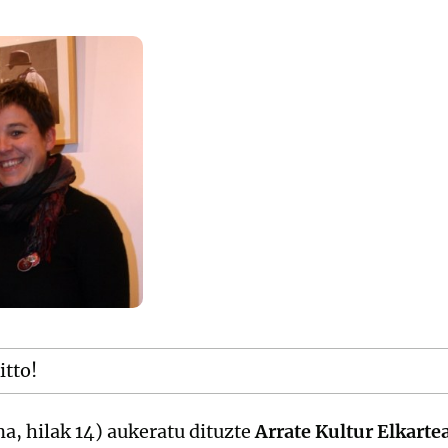
itto!
a, hilak 14) aukeratu dituzte
Arrate Kultur Elkarte