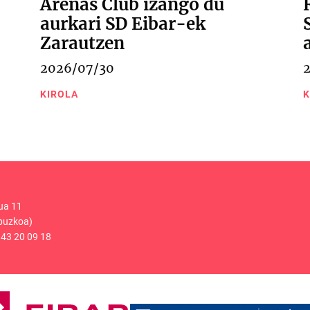
Arenas Club izango du
aurkari SD Eibar-ek
Zarautzen
2026/07/30
KIROLA
K
ua 11
puzkoa)
43 20 09 18