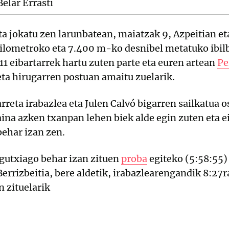
Belar Errasti
a jokatu zen larunbatean, maiatzak 9, Azpeitian e
kilometroko eta 7.400 m-ko desnibel metatuko ibi
11 eibartarrek hartu zuten parte eta euren artean
Pe
ta hirugarren postuan amaitu zuelarik.
rreta irabazlea eta Julen Calvó bigarren sailkatua o
aina azken txanpan lehen biek alde egin zuten eta e
ehar izan zen.
 gutxiago behar izan zituen
proba
egiteko (5:58:55) 
errizbeitia, bere aldetik, irabazlearengandik 8:27ra 
n zituelarik