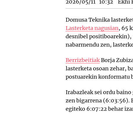
2026/05/11
10:32
Ekhi 
Domusa Teknika lasterket
Lasterketa nagusian
, 65 
desnibel positiboarekin), 
nabarmendu zen, lasterke
Berrizbeitiak
Borja Zubiza
lasterketa osoan zehar, b
postuarekin konformatu b
Irabazleak sei ordu baino
zen bigarrena (6:03:56). B
egiteko 6:07:22 behar iza