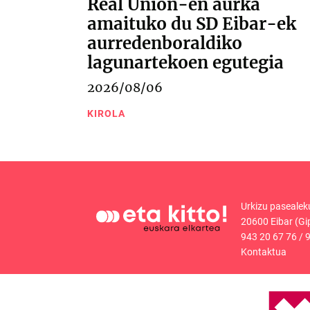
Real Unión-en aurka
amaituko du SD Eibar-ek
aurredenboraldiko
lagunartekoen egutegia
2026/08/06
KIROLA
Urkizu pasealek
20600 Eibar (Gi
943 20 67 76
/
9
Kontaktua