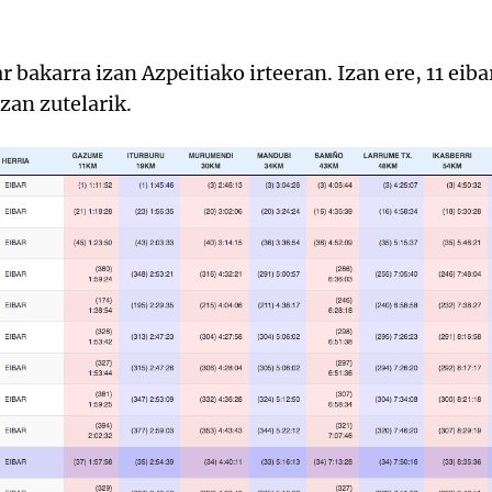
r bakarra izan Azpeitiako irteeran. Izan ere, 11 eiba
zan zutelarik.