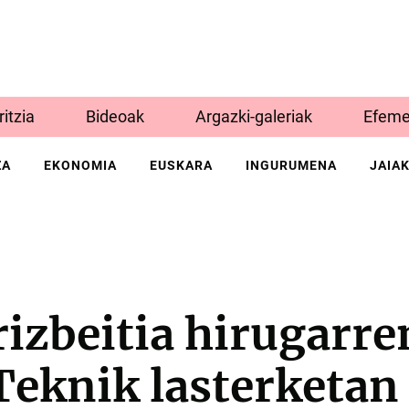
Iritzia
Bideoak
Argazki-galeriak
Efeme
ZA
EKONOMIA
EUSKARA
INGURUMENA
JAIA
rizbeitia hirugarre
eknik lasterketan