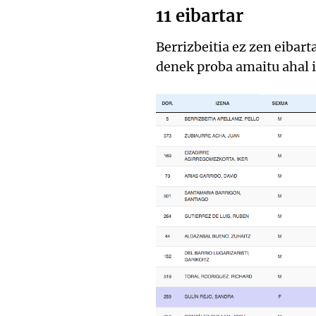
11 eibartar
Berrizbeitia ez zen eibarta
denek proba amaitu ahal i