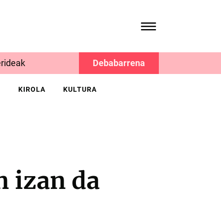
rideak
Debabarrena
K
KIROLA
KULTURA
n izan da