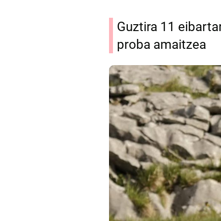
Guztira 11 eibarta
proba amaitzea