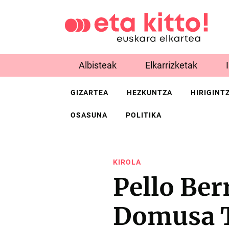
Albisteak
Elkarrizketak
GIZARTEA
HEZKUNTZA
HIRIGINT
OSASUNA
POLITIKA
KIROLA
Pello Ber
Domusa T