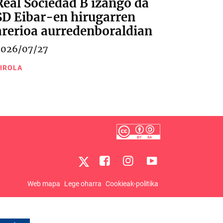
Real Sociedad B izango da
SD Eibar-en hirugarren
arerioa aurredenboraldian
2026/07/27
IROLA
Web mapa
Lege oharra
Cookieak-politika