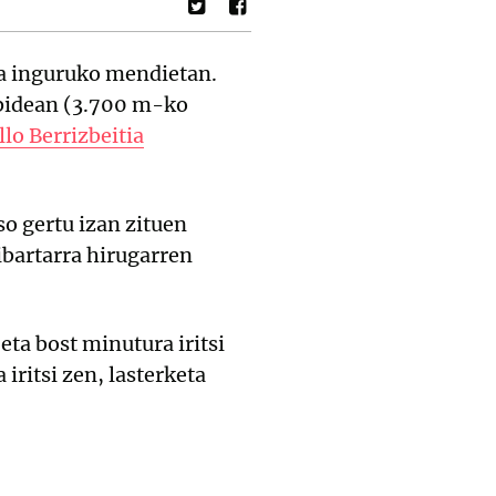
ta inguruko mendietan.
lbidean (3.700 m-ko
llo Berrizbeitia
so gertu izan zituen
ibartarra hirugarren
eta bost minutura iritsi
iritsi zen, lasterketa