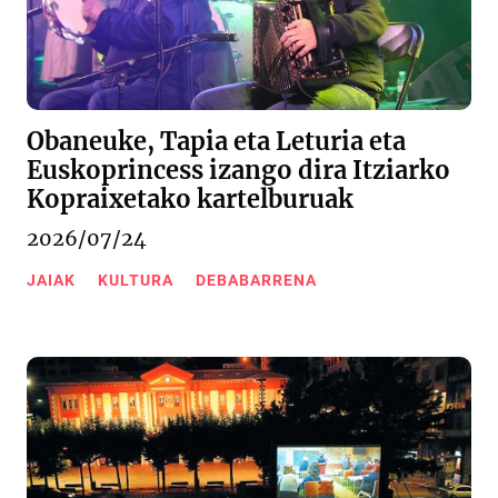
Obaneuke, Tapia eta Leturia eta
Euskoprincess izango dira Itziarko
Kopraixetako kartelburuak
2026/07/24
JAIAK
KULTURA
DEBABARRENA