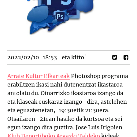
2022/02/10
18:53
eta kitto!
Arrate Kultur Elkarteak
Photoshop programa
erabiltzen ikasi nahi dutenentzat ikastaroa
antolatu du. Oinarrizko ikastaroa izango da
eta klaseak euskaraz izango dira, astelehen
eta eguaztenetan, 19:30etik 21:30era.
Otsailaren 21ean hasiko da kurtsoa eta sei
egun izango dira guztira. Jose Luis Irigoien
Klub Deportiboko Argazki Taldeko
kideak