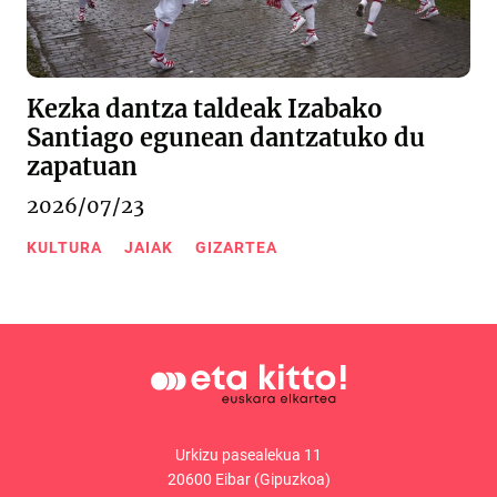
Kezka dantza taldeak Izabako
Santiago egunean dantzatuko du
zapatuan
2026/07/23
KULTURA
JAIAK
GIZARTEA
Urkizu pasealekua 11
20600 Eibar (Gipuzkoa)