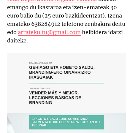
emango du ikastaroa eta izen-emateak 30
euro balio du (25 euro bazkideentzat). Izena
emateko 638284912 telefono zenbakira deitu
edo
arratekultu@gmail.com
helbidera idatzi
daiteke.