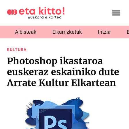
Albisteak
Elkarrizketak
Iritzia
KULTURA
Photoshop ikastaroa
euskeraz eskainiko dute
Arrate Kultur Elkartean