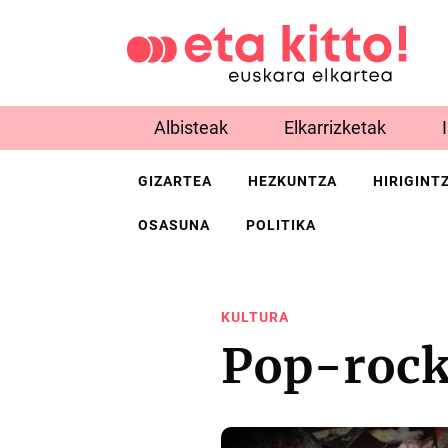
Albisteak
Elkarrizketak
GIZARTEA
HEZKUNTZA
HIRIGINT
OSASUNA
POLITIKA
KULTURA
Pop-rock 