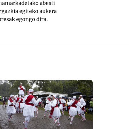
 hamarkadetako abesti
rgazkia egiteko aukera
presak egongo dira.