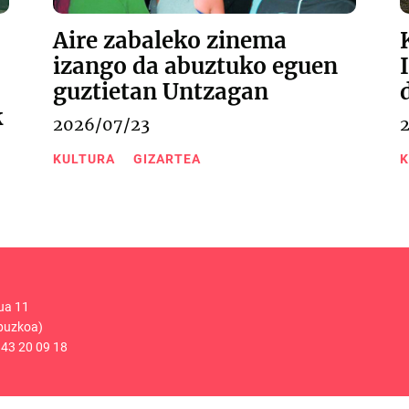
Aire zabaleko zinema
izango da abuztuko eguen
guztietan Untzagan
k
2026/07/23
KULTURA
GIZARTEA
K
ua 11
puzkoa)
43 20 09 18