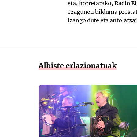
eta, horretarako,
Radio E
ezagunen bilduma prestat
izango dute eta antolatza
Albiste erlazionatuak