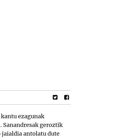
o kantu ezagunak
. Sanandresak geroztik
jaialdia antolatu dute