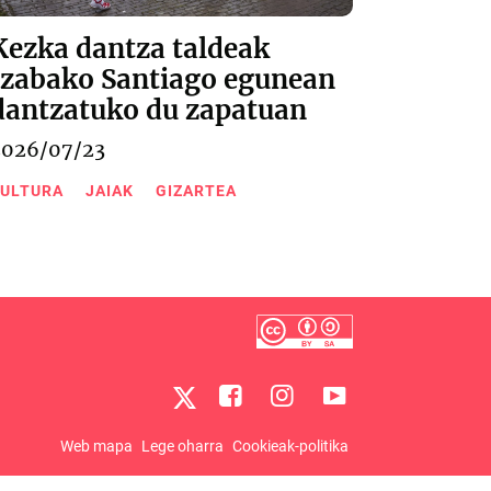
Kezka dantza taldeak
Izabako Santiago egunean
dantzatuko du zapatuan
2026/07/23
ULTURA
JAIAK
GIZARTEA
Web mapa
Lege oharra
Cookieak-politika