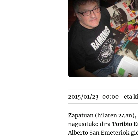
2015/01/23
00:00
eta k
Zapatuan (hilaren 24an),
nagusituko dira
Toribio E
Alberto San Emeteriok gi