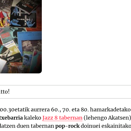
itto!
 00.30etatik aurrera 60., 70. eta 80. hamarkadetak
txebarria
kaleko
Jazz 8 tabernan
(lehengo Akatsen)
datzen duen tabernan
pop-rock
doinuei eskainitako 