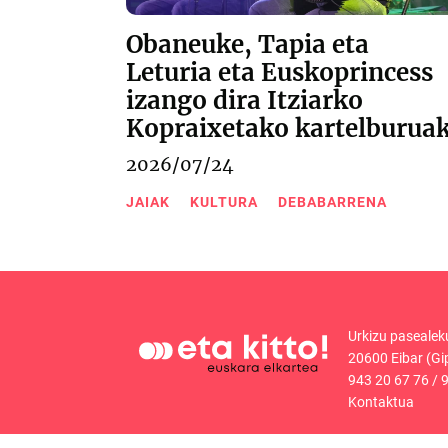
Obaneuke, Tapia eta
Leturia eta Euskoprincess
izango dira Itziarko
Kopraixetako kartelburua
2026/07/24
JAIAK
KULTURA
DEBABARRENA
Urkizu pasealek
20600 Eibar (Gi
943 20 67 76
/
9
Kontaktua