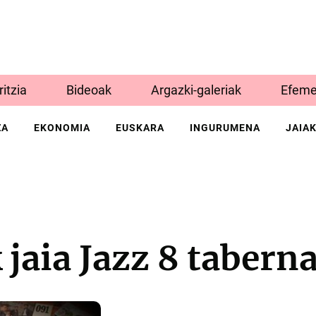
Iritzia
Bideoak
Argazki-galeriak
Efeme
ZA
EKONOMIA
EUSKARA
INGURUMENA
JAIA
jaia Jazz 8 tabern