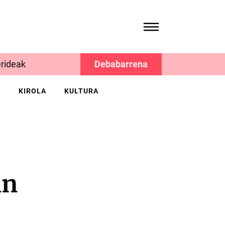
rideak
Debabarrena
K
KIROLA
KULTURA
an