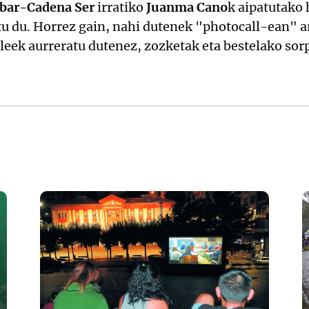
ibar-Cadena Ser
irratiko
Juanma Cano
k aipatutako
u du. Horrez gain, nahi dutenek "photocall-ean" a
ileek aurreratu dutenez, zozketak eta bestelako sor