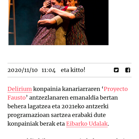
2020/11/10
11:04
eta kitto!
Delirium
konpainia kanariarraren ‘
Proyecto
Fausto
’ antzezlanaren emanaldia bertan
behera lagatzea eta 2021eko antzerki
programazioan sartzea erabaki dute
konpainiak berak eta
Eibarko Udalak
.