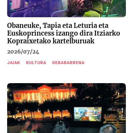
Obaneuke, Tapia eta Leturia eta
Euskoprincess izango dira Itziarko
Kopraixetako kartelburuak
2026/07/24
JAIAK
KULTURA
DEBABARRENA