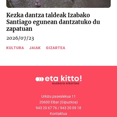
Kezka dantza taldeak Izabako
Santiago egunean dantzatuko du
zapatuan
2026/07/23
KULTURA
JAIAK
GIZARTEA
Urkizu pasealekua 11
20600 Eibar (Gipuzkoa)
943 20 67 76
/
943 20 09 18
Kontaktua