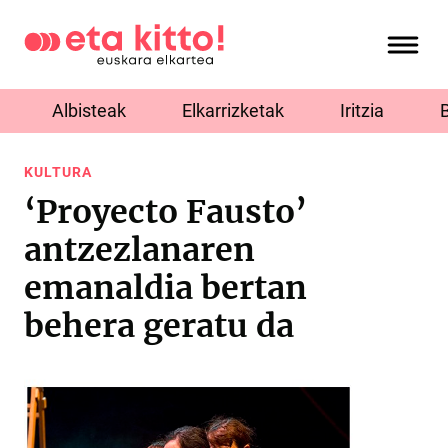
Albisteak
Elkarrizketak
Iritzia
KULTURA
‘Proyecto Fausto’
antzezlanaren
emanaldia bertan
behera geratu da