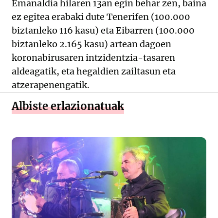
Emanaldia hilaren 13an egin behar zen, baina
ez egitea erabaki dute Tenerifen (100.000
biztanleko 116 kasu) eta Eibarren (100.000
biztanleko 2.165 kasu) artean dagoen
koronabirusaren intzidentzia-tasaren
aldeagatik, eta hegaldien zailtasun eta
atzerapenengatik.
Albiste erlazionatuak