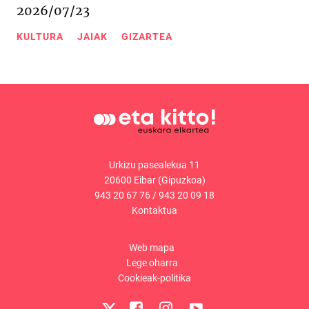
2026/07/23
KULTURA
JAIAK
GIZARTEA
Urkizu pasealekua 11
20600 Eibar (Gipuzkoa)
943 20 67 76
/
943 20 09 18
Kontaktua
Web mapa
Lege oharra
Cookieak-politika