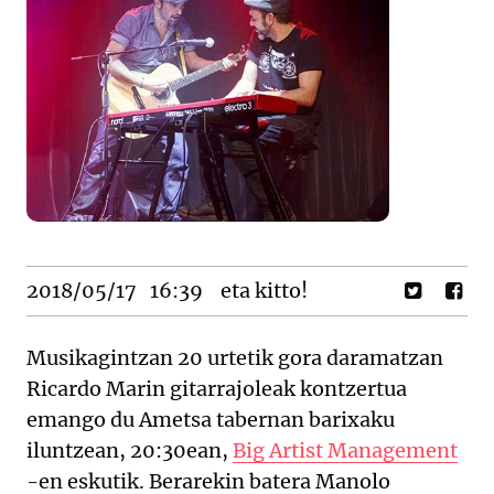
2018/05/17
16:39
eta kitto!
Musikagintzan 20 urtetik gora daramatzan
Ricardo Marin gitarrajoleak kontzertua
emango du Ametsa tabernan barixaku
iluntzean, 20:30ean,
Big Artist Management
-en eskutik. Berarekin batera Manolo