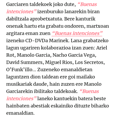
Garciaren taldekoek joko dute,
“Buenas
intenciones”
izenburuko lanarekin biran
dabiltzala aprobetxatuta. Bere kanturik
onenak hartu eta grabatu ondoren, martxoan
argitara eman zuen
“Buenas intenciones”
izeneko CD-DVDa Marinek. Lana grabatzeko
lagun ugariren kolaborazioa izan zuen: Ariel
Rot, Manolo Garcia, Nacho Garcia Vega,
David Summers, Miguel Rios, Los Secretos,
O’Funk’illo... Zuzeneko emanaldietan
laguntzen dion taldean ere goi mailako
musikariak daude, hain zuzen ere Manolo
Garciarekin ibilitako taldekoak.
“Buenas
intenciones”
laneko kantuekin batera beste
hainbaten abestiak eskainiko dituzte biharko
emanaldian.