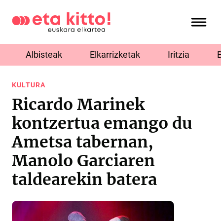
Albisteak
Elkarrizketak
Iritzia
KULTURA
Ricardo Marinek
kontzertua emango du
Ametsa tabernan,
Manolo Garciaren
taldearekin batera