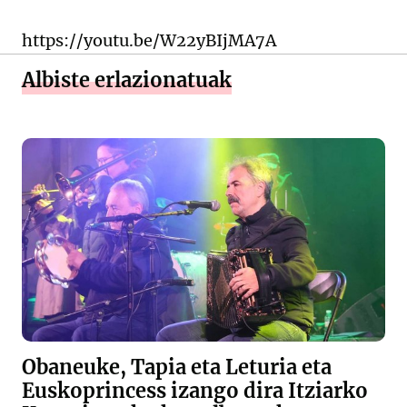
https://youtu.be/W22yBIjMA7A
Albiste erlazionatuak
Obaneuke, Tapia eta Leturia eta
Euskoprincess izango dira Itziarko