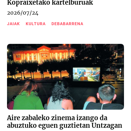
Kopraixetako kartelburuak
2026/07/24
JAIAK
KULTURA
DEBABARRENA
Aire zabaleko zinema izango da
abuztuko eguen guztietan Untzagan