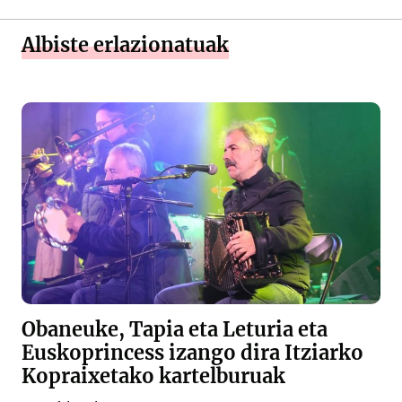
Albiste erlazionatuak
Obaneuke, Tapia eta Leturia eta
Euskoprincess izango dira Itziarko
Kopraixetako kartelburuak