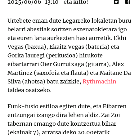
2025/06/06
13:10
eta kitto!
Urtebete eman dute Legarreko lokaletan buru
belarri abestiak sortzen eszenatokietara igo
eta euren lana aurkezten hasi aurretik. Ekhi
Vegas (baxua), Ekaitz Vegas (bateria) eta
Gorka Jauregi (perkusioa) hirukote
eibartarrari Oier Gurrutxaga (gitarra), Alex
Martinez (saxofoia eta flauta) eta Maitane Da
Silva (ahotsa) batu zaizkie,
Rythmachin
taldea osatzeko.
Funk-fusio estiloa egiten dute, eta Eibarren
entzungai izango dira lehen aldiz. Zai Zoi
tabernan emango dute kontzertua bihar
(ekainak 7), arratsaldeko 20.00etatik