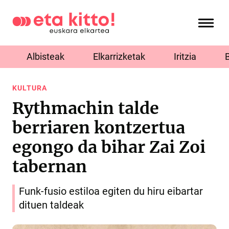
Albisteak
Elkarrizketak
Iritzia
KULTURA
Rythmachin talde
berriaren kontzertua
egongo da bihar Zai Zoi
tabernan
Funk-fusio estiloa egiten du hiru eibartar
dituen taldeak