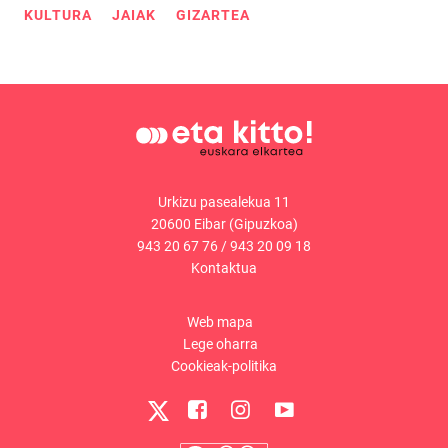
KULTURA
JAIAK
GIZARTEA
Urkizu pasealekua 11
20600 Eibar (Gipuzkoa)
943 20 67 76
/
943 20 09 18
Kontaktua
Web mapa
Lege oharra
Cookieak-politika