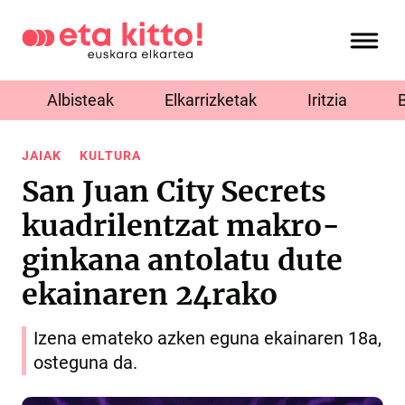
Albisteak
Elkarrizketak
Iritzia
JAIAK
KULTURA
San Juan City Secrets
kuadrilentzat makro-
ginkana antolatu dute
ekainaren 24rako
Izena emateko azken eguna ekainaren 18a,
osteguna da.