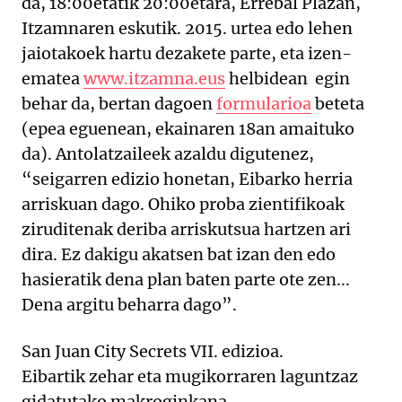
da, 18:00etatik 20:00etara, Errebal Plazan,
Itzamnaren eskutik. 2015. urtea edo lehen
jaiotakoek hartu dezakete parte, eta izen-
ematea
www.itzamna.eus
helbidean egin
behar da, bertan dagoen
formularioa
beteta
(epea eguenean, ekainaren 18an amaituko
da). Antolatzaileek azaldu digutenez,
“seigarren edizio honetan, Eibarko herria
arriskuan dago. Ohiko proba zientifikoak
ziruditenak deriba arriskutsua hartzen ari
dira. Ez dakigu akatsen bat izan den edo
hasieratik dena plan baten parte ote zen...
Dena argitu beharra dago”.
San Juan City Secrets VII. edizioa.
Eibartik zehar eta mugikorraren laguntzaz
gidatutako makroginkana.