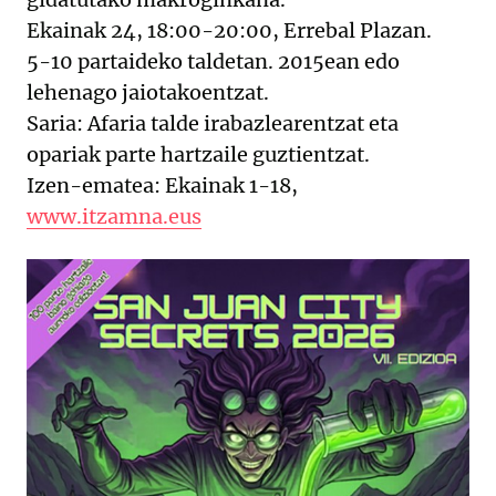
Ekainak 24, 18:00-20:00, Errebal Plazan.
5-10 partaideko taldetan. 2015ean edo
lehenago jaiotakoentzat.
Saria: Afaria talde irabazlearentzat eta
opariak parte hartzaile guztientzat.
Izen-ematea: Ekainak 1-18,
www.itzamna.eus