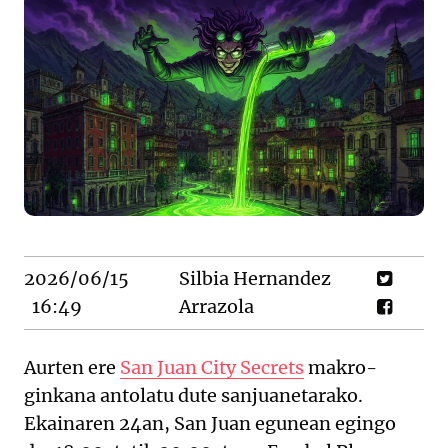
2026/06/15
Silbia Hernandez
16:49
Arrazola
Aurten ere
San Juan City Secrets
makro-
ginkana antolatu dute sanjuanetarako.
Ekainaren 24an, San Juan egunean egingo