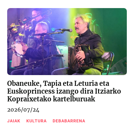
Obaneuke, Tapia eta Leturia eta
Euskoprincess izango dira Itziarko
Kopraixetako kartelburuak
2026/07/24
JAIAK
KULTURA
DEBABARRENA