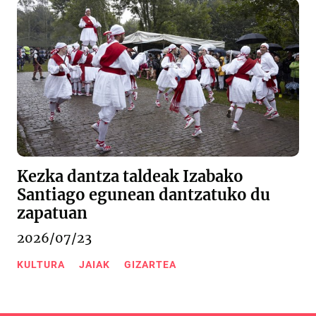
Kezka dantza taldeak Izabako
Santiago egunean dantzatuko du
zapatuan
2026/07/23
KULTURA
JAIAK
GIZARTEA