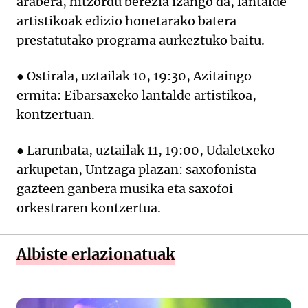
arabera, hitzordu berezia izango da, lantalde
artistikoak edizio honetarako batera
prestatutako programa aurkeztuko baitu.
● Ostirala, uztailak 10, 19:30, Azitaingo
ermita: Eibarsaxeko lantalde artistikoa,
kontzertuan.
● Larunbata, uztailak 11, 19:00, Udaletxeko
arkupetan, Untzaga plazan: saxofonista
gazteen ganbera musika eta saxofoi
orkestraren kontzertua.
Albiste erlazionatuak