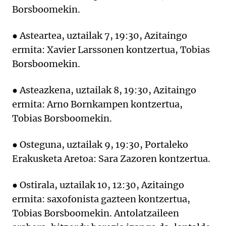
Borsboomekin.
● Asteartea, uztailak 7, 19:30, Azitaingo
ermita: Xavier Larssonen kontzertua, Tobias
Borsboomekin.
● Asteazkena, uztailak 8, 19:30, Azitaingo
ermita: Arno Bornkampen kontzertua,
Tobias Borsboomekin.
● Osteguna, uztailak 9, 19:30, Portaleko
Erakusketa Aretoa: Sara Zazoren kontzertua.
● Ostirala, uztailak 10, 12:30, Azitaingo
ermita: saxofonista gazteen kontzertua,
Tobias Borsboomekin. Antolatzaileen