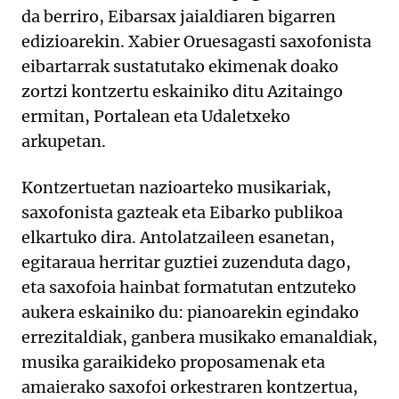
da berriro, Eibarsax jaialdiaren bigarren
edizioarekin. Xabier Oruesagasti saxofonista
eibartarrak sustatutako ekimenak doako
zortzi kontzertu eskainiko ditu Azitaingo
ermitan, Portalean eta Udaletxeko
arkupetan.
Kontzertuetan nazioarteko musikariak,
saxofonista gazteak eta Eibarko publikoa
elkartuko dira. Antolatzaileen esanetan,
egitaraua herritar guztiei zuzenduta dago,
eta saxofoia hainbat formatutan entzuteko
aukera eskainiko du: pianoarekin egindako
errezitaldiak, ganbera musikako emanaldiak,
musika garaikideko proposamenak eta
amaierako saxofoi orkestraren kontzertua,