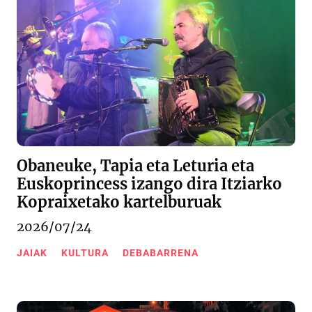
Obaneuke, Tapia eta Leturia eta
Euskoprincess izango dira Itziarko
Kopraixetako kartelburuak
2026/07/24
JAIAK
KULTURA
DEBABARRENA