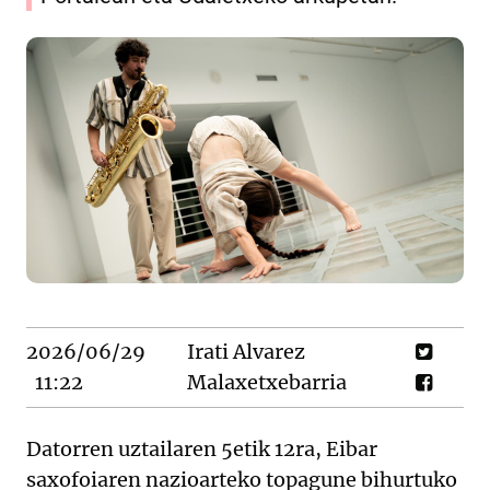
2026/06/29
Irati Alvarez
11:22
Malaxetxebarria
Datorren uztailaren 5etik 12ra, Eibar
saxofoiaren nazioarteko topagune bihurtuko