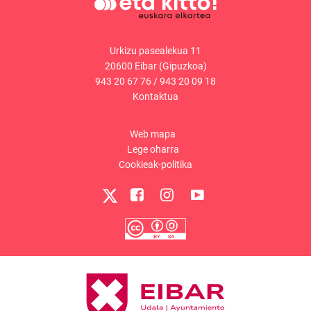
Urkizu pasealekua 11
20600 Eibar (Gipuzkoa)
943 20 67 76
/
943 20 09 18
Kontaktua
Web mapa
Lege oharra
Cookieak-politika