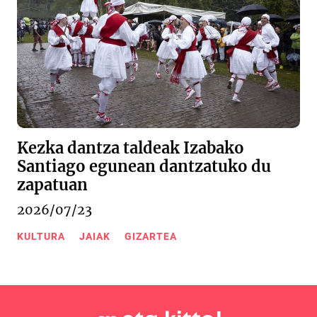
Kezka dantza taldeak Izabako
Santiago egunean dantzatuko du
zapatuan
2026/07/23
KULTURA
JAIAK
GIZARTEA