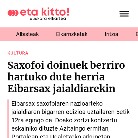
Albisteak
Elkarrizketak
Iritzia
KULTURA
Saxofoi doinuek berriro
hartuko dute herria
Eibarsax jaialdiarekin
Eibarsax saxofoiaren nazioarteko
jaialdiaren bigarren edizioa uztailaren 5etik
12ra egingo da. Doako zortzi kontzertu
eskainiko dituzte Azitaingo ermitan,
Portalean eta Udaletxeko arkupetan.