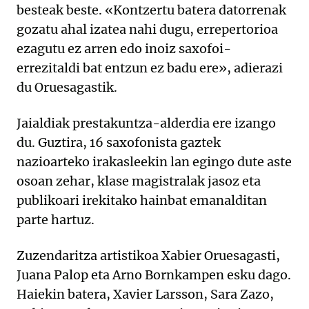
besteak beste. «Kontzertu batera datorrenak
gozatu ahal izatea nahi dugu, errepertorioa
ezagutu ez arren edo inoiz saxofoi-
errezitaldi bat entzun ez badu ere», adierazi
du Oruesagastik.
Jaialdiak prestakuntza-alderdia ere izango
du. Guztira, 16 saxofonista gaztek
nazioarteko irakasleekin lan egingo dute aste
osoan zehar, klase magistralak jasoz eta
publikoari irekitako hainbat emanalditan
parte hartuz.
Zuzendaritza artistikoa Xabier Oruesagasti,
Juana Palop eta Arno Bornkampen esku dago.
Haiekin batera, Xavier Larsson, Sara Zazo,