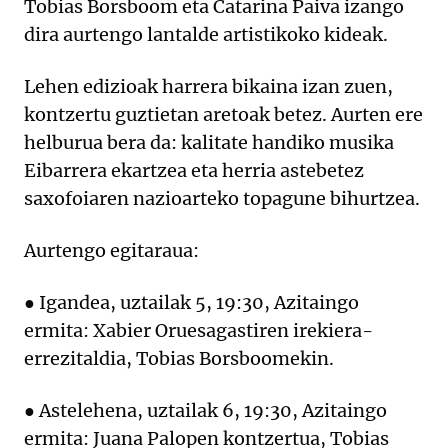
Tobias Borsboom eta Catarina Paiva izango
dira aurtengo lantalde artistikoko kideak.
Lehen edizioak harrera bikaina izan zuen,
kontzertu guztietan aretoak betez. Aurten ere
helburua bera da: kalitate handiko musika
Eibarrera ekartzea eta herria astebetez
saxofoiaren nazioarteko topagune bihurtzea.
Aurtengo egitaraua:
● Igandea, uztailak 5, 19:30, Azitaingo
ermita: Xabier Oruesagastiren irekiera-
errezitaldia, Tobias Borsboomekin.
● Astelehena, uztailak 6, 19:30, Azitaingo
ermita: Juana Palopen kontzertua, Tobias