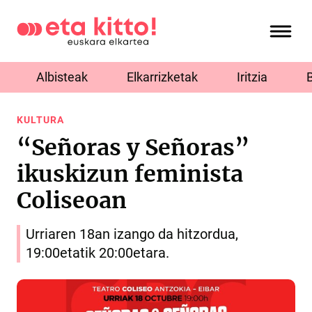
Albisteak
Elkarrizketak
Iritzia
KULTURA
“Señoras y Señoras”
ikuskizun feminista
Coliseoan
Urriaren 18an izango da hitzordua,
19:00etatik 20:00etara.