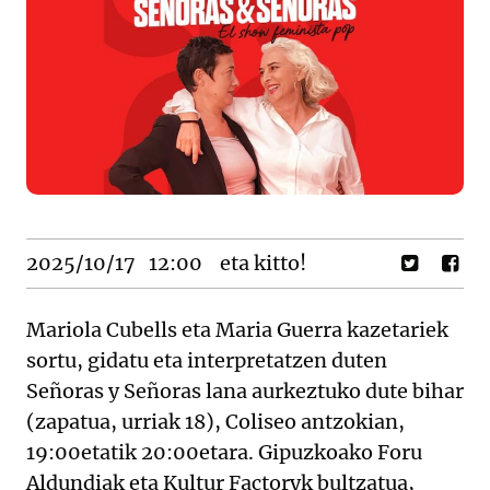
2025/10/17
12:00
eta kitto!
Mariola Cubells eta Maria Guerra kazetariek
sortu, gidatu eta interpretatzen duten
Señoras y Señoras lana aurkeztuko dute bihar
(zapatua, urriak 18), Coliseo antzokian,
19:00etatik 20:00etara. Gipuzkoako Foru
Aldundiak eta Kultur Factoryk bultzatua,