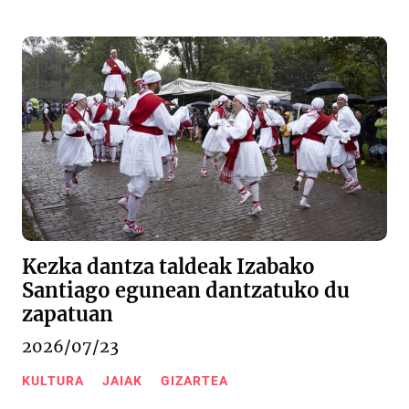
Kezka dantza taldeak Izabako
Santiago egunean dantzatuko du
zapatuan
2026/07/23
KULTURA
JAIAK
GIZARTEA