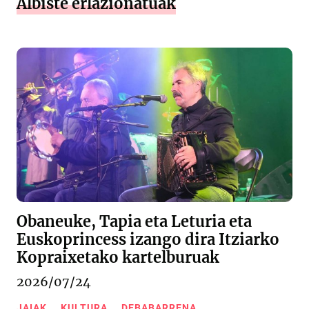
Albiste erlazionatuak
Obaneuke, Tapia eta Leturia eta
Euskoprincess izango dira Itziarko
Kopraixetako kartelburuak
2026/07/24
JAIAK
KULTURA
DEBABARRENA