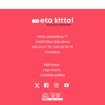
Urkizu pasealekua 11
20600 Eibar (Gipuzkoa)
943 20 67 76
/
943 20 09 18
Kontaktua
Web mapa
Lege oharra
Cookieak-politika