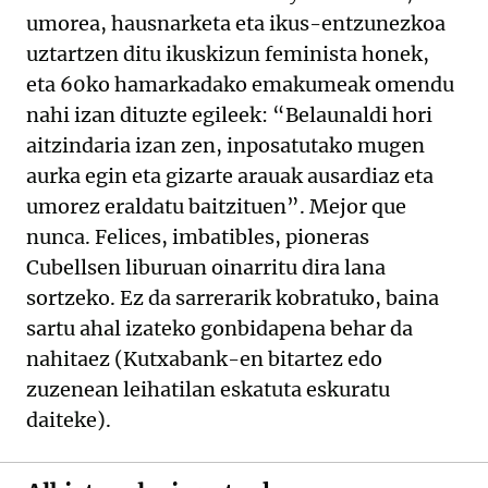
umorea, hausnarketa eta ikus-entzunezkoa
uztartzen ditu ikuskizun feminista honek,
eta 60ko hamarkadako emakumeak omendu
nahi izan dituzte egileek: “Belaunaldi hori
aitzindaria izan zen, inposatutako mugen
aurka egin eta gizarte arauak ausardiaz eta
umorez eraldatu baitzituen”. Mejor que
nunca. Felices, imbatibles, pioneras
Cubellsen liburuan oinarritu dira lana
sortzeko. Ez da sarrerarik kobratuko, baina
sartu ahal izateko gonbidapena behar da
nahitaez (Kutxabank-en bitartez edo
zuzenean leihatilan eskatuta eskuratu
daiteke).